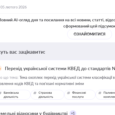
,
05 лютого 2026
Повний AI-огляд дня та посилання на всі новини, статті, віде
сформований цей підсумо
ОЗНАЙОМИТИСЯ
уть вас зацікавити:
Перехід української системи КВЕД до стандартів 
о що тема:
Тема охоплює перехід української системи класифікації в
овлення кодів КВЕД та пов'язані нормативні зміни
Банківська
Страхова
Фінансові
Паливн
діяльність
діяльність
послуги
компле
емельні відносини у будівництві
+1