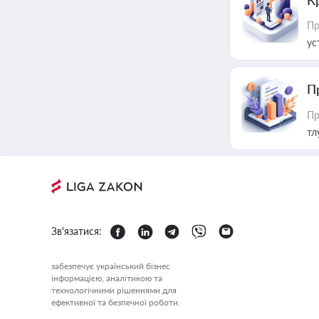
К
Пр
ус
П
Пр
тл
Зв'язатися:
забезпечує український бізнес
інформацією, аналітикою та
технологічними рішеннями для
ефективної та безпечної роботи.