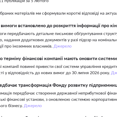
11 публікацій за 5 лютого
ібраних матеріалів ми сформували короткі відповіді на актуал
і вимоги встановлено до розкриття інформації про кі
оги передбачають детальне письмове обґрунтування структу
, надання додаткових документів у разі підозр на номіналь
ії про іноземних власників.
Джерело
о терміну фінансові компанії мають оновити систем
і компанії повинні привести свої системи управління креди
сті у відповідність до нових вимог до 30 липня 2026 року.
Дж
дбачає трансформація Фонду розвитку підприємницт
мація передбачає створення державної неприбуткової фінан
ькі фінансові установи, з оновленою системою корпоративн
ього бізнесу.
Джерело