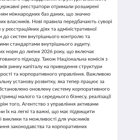
Державні реєстратори отримали розширені
нням міжнародних баз даних, що значно
их власників. Нові правила передбачають суворі
у реєстраційних діях та адміністративної
ги до систем внутрішнього контролю та
ними стандартами внутрішнього аудиту.
вих норм до липня 2026 року, що включає
тованого підходу. Також Національна комісія з
иків ринку капіталу на приведення структури
зорості та корпоративного управління. Важливою
ьну установу розвитку, яка тепер працює за
. Встановлено оновлену систему корпоративного
римці малого та середнього бізнесу, реалізації
ім того, Агентство з управління активами
и їх на легкі та важкі, що має підвищити
і виклики та можливості для учасників
ання законодавства та корпоративних