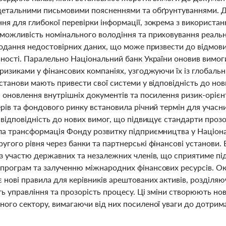
детальними письмовими поясненнями та обґрунтуваннями. 
ня для глибокої перевірки інформації, зокрема з використа
можливість номінального володіння та приховування реальн
подання недостовірних даних, що може призвести до відмови 
ьності. Паралельно Національний банк України оновив вимо
 ризиками у фінансових компаніях, узгоджуючи їх із глобаль
станови мають привести свої системи у відповідність до но
 оновлення внутрішніх документів та посилення ризик-орієн
рів та фондового ринку встановила річний термін для учасн
у відповідність до нових вимог, що підвищує стандарти про
ла трансформація Фонду розвитку підприємництва у Націонал
угого рівня через банки та партнерські фінансові установи
з участю державних та незалежних членів, що сприятиме підт
програм та залученню міжнародних фінансових ресурсів. Окр
нові правила для керівників арештованих активів, розділяюч
ь управління та прозорість процесу. Ці зміни створюють нов
ного сектору, вимагаючи від них посиленої уваги до дотрим