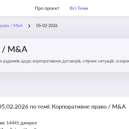
Про проєкт
Всі Теми
право / M&A
05-02-2026
о / M&A
х радників щодо корпоративних договорів, спірних ситуацій, оскарж
міноритарних акціонерів, впливу змін у правовому полі на корпорати
05.02.2026 по темі: Корпоративне право / M&A
но:
14445 джерел