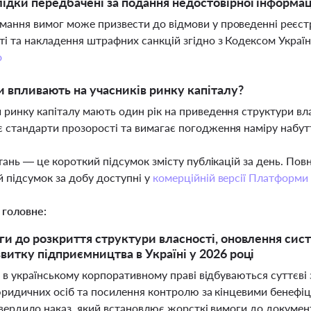
лідки передбачені за подання недостовірної інформац
ання вимог може призвести до відмови у проведенні реєстр
ті та накладення штрафних санкцій згідно з Кодексом Украї
о
и впливають на учасників ринку капіталу?
 ринку капіталу мають один рік на приведення структури вла
 стандарти прозорості та вимагає погодження наміру набутт
тань — це короткий підсумок змісту публікацій за день. По
 підсумок за добу доступні у
комерційній версії Платформи
 головне:
ги до розкриття структури власності, оновлення сис
витку підприємництва в Україні у 2026 році
 в українському корпоративному праві відбуваються суттєві
юридичних осіб та посилення контролю за кінцевими бенефіц
твердило наказ, який встановлює жорсткі вимоги до докумен