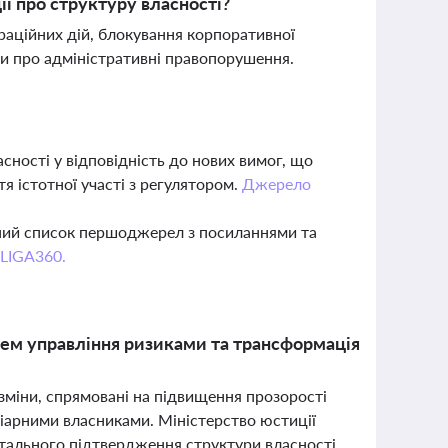
ії про структуру власності?
аційних дій, блокування корпоративної
ни про адміністративні правопорушення.
сності у відповідність до нових вимог, що
я істотної участі з регулятором.
Джерело
вний список першоджерел з посиланнями та
 LIGA360.
тем управління ризиками та трансформація
 зміни, спрямовані на підвищення прозорості
іарними власниками. Міністерство юстиції
тального підтвердження структури власності,