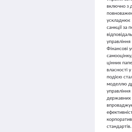
включно з 
повноважен
ускладнює 
санкції за 
відповідал
управління
Фінансові у
самооцінку,
цінних папе
власності 
подією ста
моделлю др
управління 
державних 
впроваджує 
ефективніст
корпоратив
стандартів.