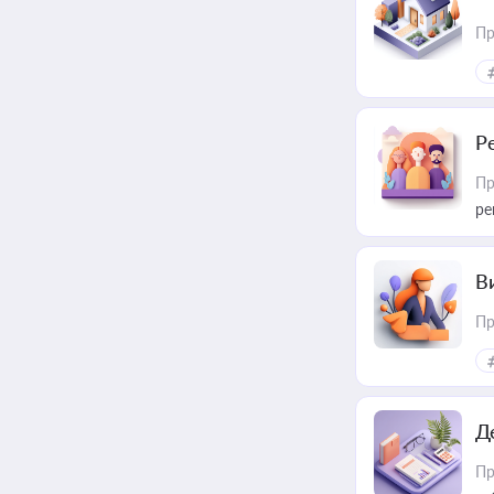
Пр
Р
Пр
ре
В
Пр
Д
Пр