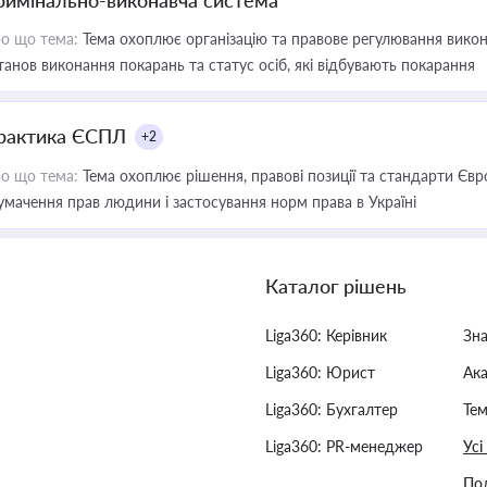
римінально-виконавча система
о що тема:
Тема охоплює організацію та правове регулювання викона
танов виконання покарань та статус осіб, які відбувають покарання
рактика ЄСПЛ
+2
о що тема:
Тема охоплює рішення, правові позиції та стандарти Євр
умачення прав людини і застосування норм права в Україні
Каталог рішень
Liga360: Керівник
Зн
Liga360: Юрист
Ак
Liga360: Бухгалтер
Тем
Liga360: PR-менеджер
Усі
Пол