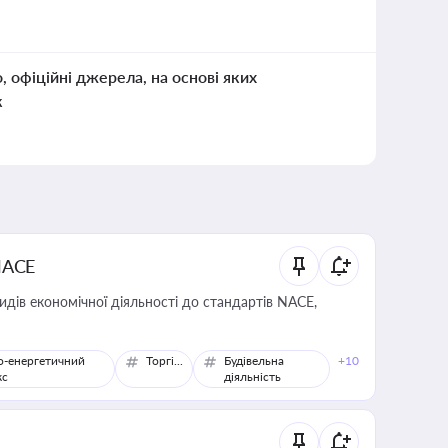
о, офіційні джерела, на основі яких
к
NACE
идів економічної діяльності до стандартів NACE,
о-енергетичний
Торгівля
Будівельна
+10
кс
діяльність