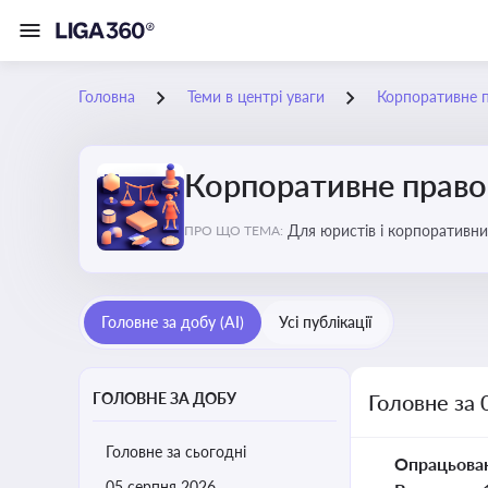
Головна
Теми в центрі уваги
Корпоративне 
Корпоративне прав
Для юристів і корпоративни
ПРО ЩО ТЕМА:
обов’язків мажоритарних і 
Головне за добу (AI)
Усі публікації
ГОЛОВНЕ ЗА ДОБУ
Головне за 
Головне за сьогодні
Опрацьова
05 серпня 2026