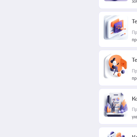
зо
T
Пр
пр
T
Пр
пр
К
Пр
ух