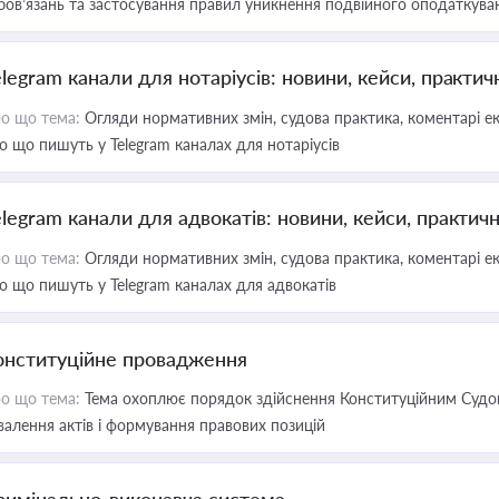
бов’язань та застосування правил уникнення подвійного оподаткува
elegram канали для нотаріусів: новини, кейси, практич
о що тема:
Огляди нормативних змін, судова практика, коментарі екс
о що пишуть у Telegram каналах для нотаріусів
elegram канали для адвокатів: новини, кейси, практич
о що тема:
Огляди нормативних змін, судова практика, коментарі екс
о що пишуть у Telegram каналах для адвокатів
онституційне провадження
о що тема:
Тема охоплює порядок здійснення Конституційним Судом
валення актів і формування правових позицій