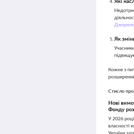
Які нас
Недотрим
діяльнос
Джерел
Як змін
Учасники
підвищує
Кожне з пи
розширений
Стисло про
Нові вимо
Фонду роз
У 2026 році
власності 
України за