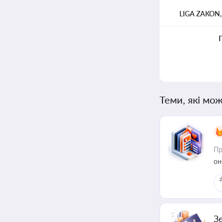
LIGA ZAKON
Теми, які мож
Пр
он
З