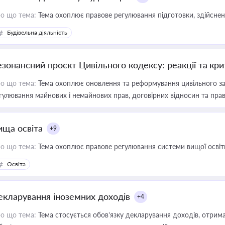
о що тема:
Тема охоплює правове регулювання підготовки, здійсненн
Будівельна діяльність
езонансний проєкт Цивільного кодексу: реакції та кр
о що тема:
Тема охоплює оновлення та реформування цивільного за
гулювання майнових і немайнових прав, договірних відносин та прав
ища освіта
+9
о що тема:
Тема охоплює правове регулювання системи вищої освіти, о
Освіта
екларування іноземних доходів
+4
о що тема:
Тема стосується обов’язку декларування доходів, отрим