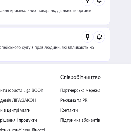
ння кримінальних покарань, діяльність органів і
опейського суду з прав людини, які впливають на
Співробітництво
айти юриста Liga:BOOK
Партнерська мережа
адемія ЛІГА:ЗАКОН
Реклама та PR
и в центрі уваги
Контакти
 рішення і продукти
Підтримка абонентів
ітика конфіденційності