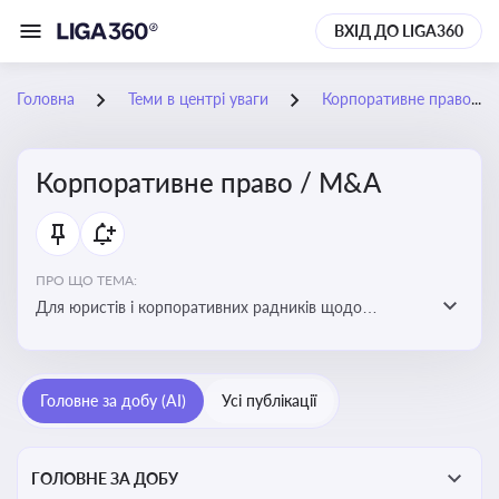
ВХІД ДО LIGA360
Головна
Теми в центрі уваги
Корпоративне право / M&A
Корпоративне право / M&A
ПРО ЩО ТЕМА:
Для юристів і корпоративних радників щодо
корпоративних договорів, спірних ситуацій,
оскарження рішень загальних зборів, прав та
обов’язків мажоритарних і міноритарних акціонерів,
Головне за добу (AI)
Усі публікації
впливу змін у правовому полі на корпоративне
управління
ГОЛОВНЕ ЗА ДОБУ