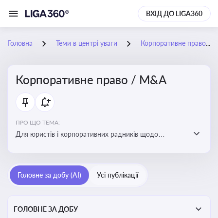
ВХІД ДО LIGA360
Головна
Теми в центрі уваги
Корпоративне право / M&A
Корпоративне право / M&A
ПРО ЩО ТЕМА:
Для юристів і корпоративних радників щодо
корпоративних договорів, спірних ситуацій,
оскарження рішень загальних зборів, прав та
обов’язків мажоритарних і міноритарних акціонерів,
Головне за добу (AI)
Усі публікації
впливу змін у правовому полі на корпоративне
управління
ГОЛОВНЕ ЗА ДОБУ