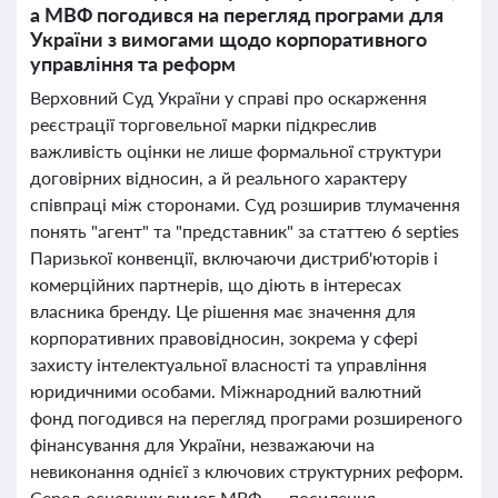
а МВФ погодився на перегляд програми для
України з вимогами щодо корпоративного
управління та реформ
Верховний Суд України у справі про оскарження
реєстрації торговельної марки підкреслив
важливість оцінки не лише формальної структури
договірних відносин, а й реального характеру
співпраці між сторонами. Суд розширив тлумачення
понять "агент" та "представник" за статтею 6 septies
Паризької конвенції, включаючи дистриб'юторів і
комерційних партнерів, що діють в інтересах
власника бренду. Це рішення має значення для
корпоративних правовідносин, зокрема у сфері
захисту інтелектуальної власності та управління
юридичними особами. Міжнародний валютний
фонд погодився на перегляд програми розширеного
фінансування для України, незважаючи на
невиконання однієї з ключових структурних реформ.
Серед основних вимог МВФ — посилення