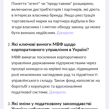
Поняття "агент" чи "представник" розширено,
включаючи дистриб'юторів і партнерів, які діють
в інтересах власника бренду. Якщо реєстрація
торговельної марки на партнера відбулася без
згоди власника і з метою обходу закону, це може
бути визнано недійсним.
Джерело
Які ключові вимоги МВФ щодо
корпоративного управління в Україні?
МВФ вимагає посилення корпоративного
управління державними підприємствами через
прозорі конкурси на керівні посади, підвищення
ролі незалежних наглядових рад та підзвітності
управлінського складу. Також фонд наполягає на
боротьбі з корупцією та вдосконаленні
податкової системи.
Джерело
Які зміни у податковому законодавстві
України набирають чинності найближчим