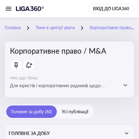
ВХІД ДО LIGA360
Головна
Теми в центрі уваги
Корпоративне право / M&A
Корпоративне право / M&A
ПРО ЩО ТЕМА:
Для юристів і корпоративних радників щодо
корпоративних договорів, спірних ситуацій,
оскарження рішень загальних зборів, прав та
обов’язків мажоритарних і міноритарних акціонерів,
Головне за добу (AI)
Усі публікації
впливу змін у правовому полі на корпоративне
управління
ГОЛОВНЕ ЗА ДОБУ