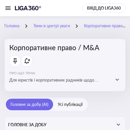
ВХІД ДО LIGA360
Головна
Теми в центрі уваги
Корпоративне право / M&A
Корпоративне право / M&A
ПРО ЩО ТЕМА:
Для юристів і корпоративних радників щодо
корпоративних договорів, спірних ситуацій,
оскарження рішень загальних зборів, прав та
обов’язків мажоритарних і міноритарних акціонерів,
Головне за добу (AI)
Усі публікації
впливу змін у правовому полі на корпоративне
управління
ГОЛОВНЕ ЗА ДОБУ