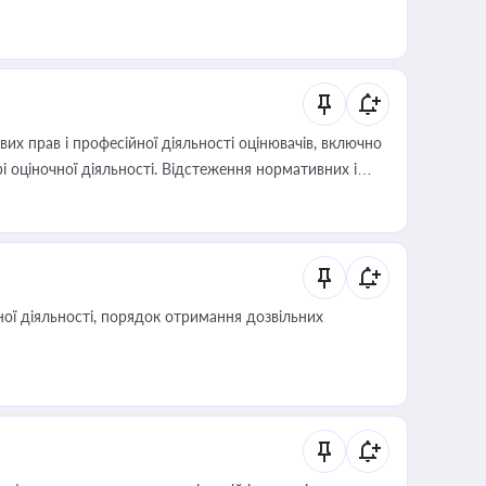
х прав і професійної діяльності оцінювачів, включно
і оціночної діяльності. Відстеження нормативних і
иста або бухгалтера під час оподаткування,
 статусу суб'єктів оціночної діяльності
ої діяльності, порядок отримання дозвільних