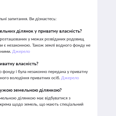
ьні запитання. Ви дізнаєтесь:
льних ділянок у приватну власність?
, розташованих у межах розвіданих родовищ
ми є незаконною. Також землі водного фонду не
йсними.
Джерело
иватну власність?
 фонду і була незаконно передана у приватну
нного володіння приватних осіб.
Джерело
 чужою земельною ділянкою?
мельною ділянкою має відбуватися з
окрема щодо земель, що мають спеціальний