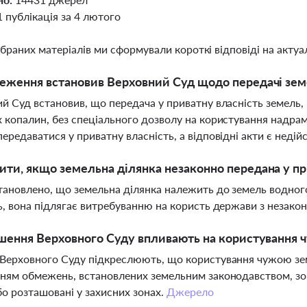
1 публікація за 4 лютого
ібраних матеріалів ми сформували короткі відповіді на актуал
еження встановив Верховний Суд щодо передачі земе
й Суд встановив, що передача у приватну власність земель
 копалин, без спеціального дозволу на користування надра
ередаватися у приватну власність, а відповідні акти є неді
ти, якщо земельна ділянка незаконно передана у пр
ановлено, що земельна ділянка належить до земель водного
ь, вона підлягає витребуванню на користь держави з незако
ішення Верховного Суду впливають на користування
Верховного Суду підкреслюють, що користування чужою зе
ням обмежень, встановлених земельним законодавством, з
бо розташовані у захисних зонах.
Джерело