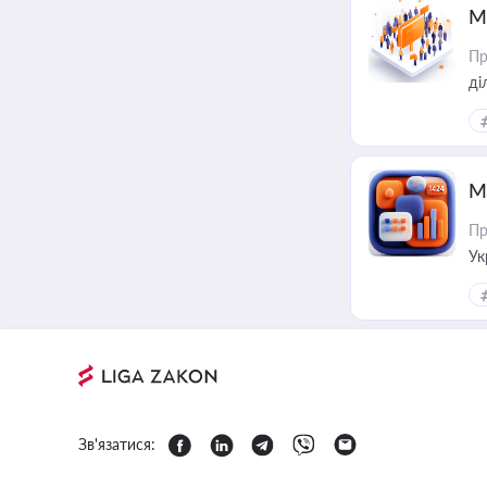
М
Пр
М
Пр
Ук
ін
Зв'язатися: