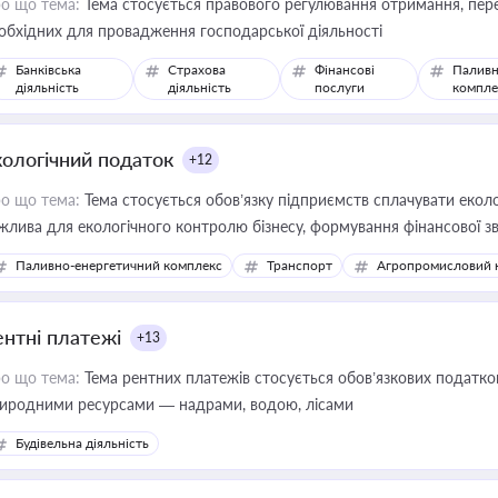
о що тема:
Тема стосується правового регулювання отримання, пере
обхідних для провадження господарської діяльності
Банківська
Страхова
Фінансові
Паливн
діяльність
діяльність
послуги
компле
кологічний податок
+12
о що тема:
Тема стосується обов’язку підприємств сплачувати еколо
жлива для екологічного контролю бізнесу, формування фінансової 
конодавства
Паливно-енергетичний комплекс
Транспорт
Агропромисловий 
ентні платежі
+13
о що тема:
Тема рентних платежів стосується обов’язкових податков
иродними ресурсами — надрами, водою, лісами
Будівельна діяльність