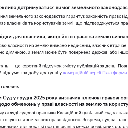
жливо дотримуватися вимог земельного законодавс
ня земельного законодавства гарантує законність правовідн
рав власників та користувачів землі, що підтверджується п
лідки для власника, якщо його право на землю визна
во власності на землю визнано недійсним, власник втрачає
ю ділянкою, а земля може бути повернена державі або інш
тань — це короткий підсумок змісту публікацій за день. По
 підсумок за добу доступні у
комерційній версії Платформи
 головне:
 Суд у грудні 2025 року визначив ключові правові о
одо обмежень у праві власності на землю та корист
у огляді судової практики Касаційний цивільний суд у скла
 стосуються земельних правовідносин. Зокрема, суд наголос
емельних ділянок, які розташовані в межах розвіданих родо