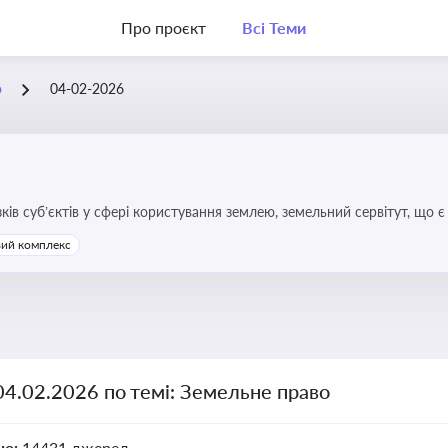
Про проєкт
Всі Теми
о
04-02-2026
зків суб’єктів у сфері користування землею, земельний сервітут, що
та держави, а також для ефективного управління земельними ресурс
ий комплекс
04.02.2026 по темі: Земельне право
но:
14431 джерел