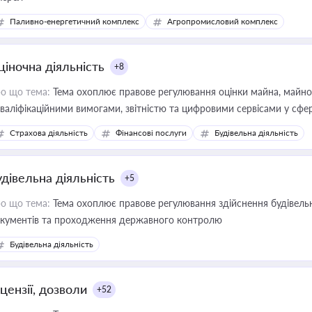
Паливно-енергетичний комплекс
Агропромисловий комплекс
ціночна діяльність
+8
о що тема:
Тема охоплює правове регулювання оцінки майна, майнови
кваліфікаційними вимогами, звітністю та цифровими сервісами у сфер
дійних змін у цій сфері корисне для власника бізнесу, керівника, юр
Страхова діяльність
Фінансові послуги
Будівельна діяльність
иватизації, оренди державного майна, корпоративних угод і перевірки
удівельна діяльність
+5
о що тема:
Тема охоплює правове регулювання здійснення будівельн
кументів та проходження державного контролю
Будівельна діяльність
цензії, дозволи
+52