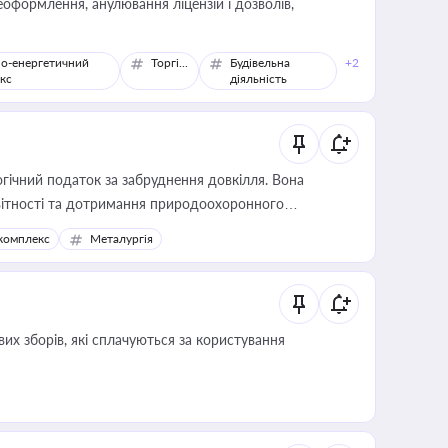
оформлення, анулювання ліцензій і дозволів,
о-енергетичний
Торгівля
Будівельна
+2
кс
діяльність
гічний податок за забруднення довкілля. Вона
звітності та дотримання природоохоронного
комплекс
Металургія
их зборів, які сплачуються за користування