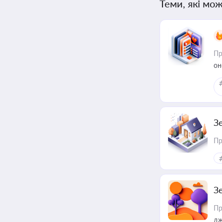
Теми, які мож
Пр
он
З
Пр
З
Пр
дж