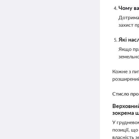
Чому ва
Дотриман
захист п
Які нас
Якщо пра
земельно
Кожне з пи
розширений
Стисло про
Верховний
зокрема щ
У грудневом
позиції, що
власність з