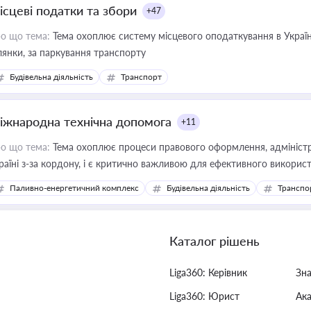
ісцеві податки та збори
+47
о що тема:
Тема охоплює систему місцевого оподаткування в Україні
ділянки, за паркування транспорту
Будівельна діяльність
Транспорт
іжнародна технічна допомога
+11
о що тема:
Тема охоплює процеси правового оформлення, адміністр
раїні з-за кордону, і є критично важливою для ефективного використ
фраструктурних проєктів
Паливно-енергетичний комплекс
Будівельна діяльність
Транспо
Каталог рішень
Liga360: Керівник
Зн
Liga360: Юрист
Ак