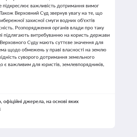
Це підкреслює важливість дотримання вимог
Також Верховний Суд звернув увагу на те, що
рибережної захисної смуги водних об'єктів
сність. Розпорядження органів влади про таку
землі підлягають витребуванню на користь держави
и Верховного Суду мають суттєве значення для
рема щодо обмежень у праві власності на землю
ідність суворого дотримання земельного
о є важливим для юристів, землевпорядників,
о, офіційні джерела, на основі яких
к