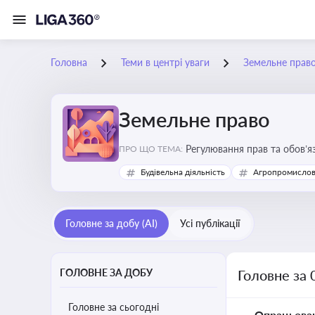
Головна
Теми в центрі уваги
Земельне прав
Земельне право
Регулювання прав та обов’я
ПРО ЩО ТЕМА:
прав власників, орендарів 
Будівельна діяльність
Агропромислов
Головне за добу (AI)
Усі публікації
ГОЛОВНЕ ЗА ДОБУ
Головне за 
Головне за сьогодні
Опрацьова