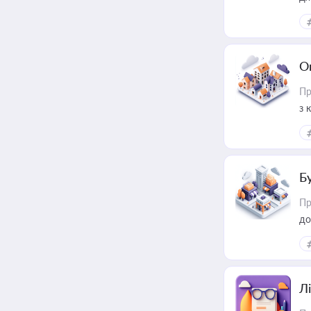
О
Пр
з 
ме
пр
Б
Пр
до
Лі