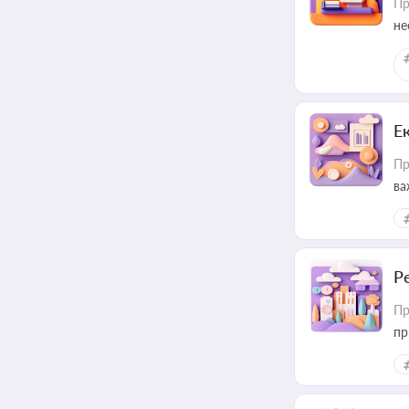
Пр
не
Е
Пр
ва
за
Р
Пр
пр