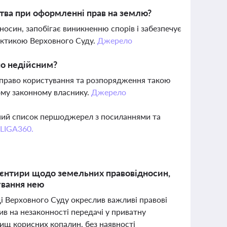
тва при оформленні прав на землю?
осин, запобігає виникненню спорів і забезпечує
рактикою Верховного Суду.
Джерело
но недійсним?
 право користування та розпорядження такою
ому законному власнику.
Джерело
вний список першоджерел з посиланнями та
 LIGA360.
рієнтири щодо земельних правовідносин,
ування нею
ді Верховного Суду окреслив важливі правові
ив на незаконності передачі у приватну
вищ корисних копалин, без наявності