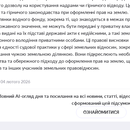
го дозволу на користування надрами чи гірничого відводу. 
 та гірничого законодавства при оформленні прав на землю. 
лянки водного фонду, зокрема ті, що знаходяться в межах п
ржавного значення, не можуть бути передані у приватну вла
 видані на їх підставі державні акти є недійсними, а такі 
аконного володіння приватними особами. Ці правові висновк
 єдності судової практики у сфері земельних відносин, зок
вання чужою земельною ділянкою. Вони підкреслюють необх
тва та обережного підходу до оформлення прав на землю, щ
 та інших учасників земельних правовідносин.
,
04 лютого 2026
Повний AI-огляд дня та посилання на всі новини, статті, віде
сформований цей підсумо
ОЗНАЙОМИТИСЯ