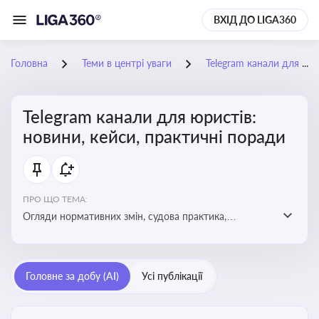
ВХІД ДО LIGA360
Головна
Теми в центрі уваги
Telegram канали для юристів: новини, кейси, практичні поради
Telegram канали для юристів:
новини, кейси, практичні поради
ПРО ЩО ТЕМА:
Огляди нормативних змін, судова практика,
коментарі експертів, юридичні алгоритми, правові
новини - все, про що пишуть у юридичних Telegram
каналах
Головне за добу (AI)
Усі публікації