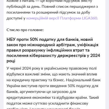
Кожне з питань — це короткий підсумок змісту
публікацій за день. Повний список першоджерел з
посиланнями та розширений підсумок за добу
доступні у
комерційній версії Платформи LIGA360.
Стисло про головне:
НБУ проти 50% податку для банків, новий
закон про міжнародний арбітраж, уніфікація
правил розрахунку інфляційних втрат та
посилення кіберзахисту держреєстрів у 2024
році
У червні 2024 року в українському правовому полі
відбулися важливі зміни, що мають значний вплив
на юридичну практику та бізнес. Національний банк
України виступив проти введення 50% податку для
банків, аргументуючи це загрозою для
кредитування економіки та відбудови країни. Такий
податок може суттєво ускладнити фінансову
стабільність і знизити можливості банків