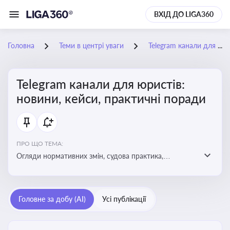
ВХІД ДО LIGA360
Головна
Теми в центрі уваги
Telegram канали для юристів: новини, кейси, практичні поради
Telegram канали для юристів:
новини, кейси, практичні поради
ПРО ЩО ТЕМА:
Огляди нормативних змін, судова практика,
коментарі експертів, юридичні алгоритми, правові
новини - все, про що пишуть у юридичних Telegram
каналах
Головне за добу (AI)
Усі публікації