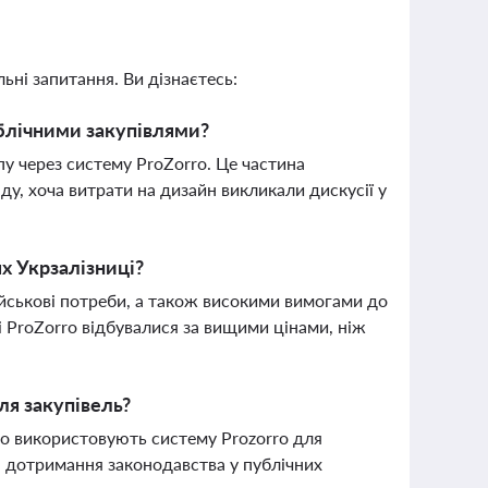
ьні запитання. Ви дізнаєтесь:
ублічними закупівлями?
у через систему ProZorro. Це частина
ду, хоча витрати на дизайн викликали дискусії у
х Укрзалізниці?
ійськові потреби, а також високими вимогами до
мі ProZorro відбувалися за вищими цінами, ніж
ля закупівель?
но використовують систему Prozorro для
 і дотримання законодавства у публічних