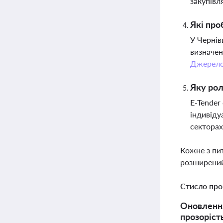
закупівл
Які про
У Чернів
визначен
Джерел
Яку рол
E-Tender
індивіду
секторах
Кожне з пи
розширений
Стисло про
Оновлення
прозоріст