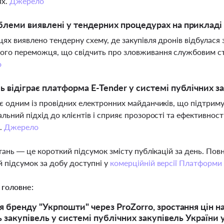
ях.
Джерело
блеми виявлені у тендерних процедурах на прикладі 
цях виявлено тендерну схему, де закупівля дронів відбулася
ого переможця, що свідчить про зловживання службовим с
о
ь відіграє платформа E-Tender у системі публічних з
 є одним із провідних електронних майданчиків, що підтриму
альний підхід до клієнтів і сприяє прозорості та ефективнос
.
Джерело
тань — це короткий підсумок змісту публікацій за день. По
 підсумок за добу доступні у
комерційній версії Платформи
 головне:
 бренду "Укрпошти" через ProZorro, зростання цін на
ь закупівель у системі публічних закупівель України 