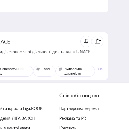
NACE
идів економічної діяльності до стандартів NACE,
о-енергетичний
Торгівля
Будівельна
+10
кс
діяльність
Співробітництво
айти юриста Liga:BOOK
Партнерська мережа
адемія ЛІГА:ЗАКОН
Реклама та PR
и в центрі уваги
Контакти