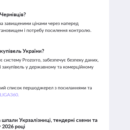
Чернівців?
 за завищеними цінами через наперед
тановищем і потребу посилення контролю.
акупівель України?
є систему Prozorro, забезпечує безпеку даних,
ті закупівель у державному та комерційному
вний список першоджерел з посиланнями та
 LIGA360.
 шпали Укрзалізниці, тендерні схеми та
у 2026 році