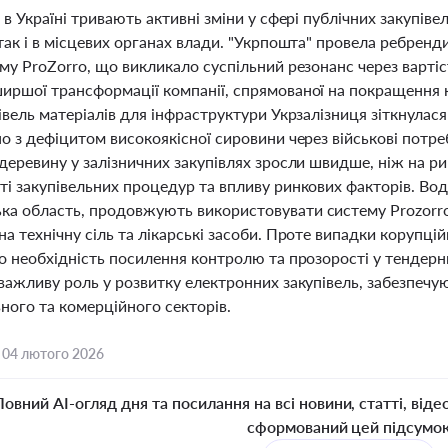
 в Україні тривають активні зміни у сфері публічних закупі
так і в місцевих органах влади. "Укрпошта" провела ребренд
му ProZorro, що викликало суспільний резонанс через вартіс
ршої трансформації компанії, спрямованої на покращення кл
івель матеріалів для інфраструктури Укрзалізниця зіткнулася
о з дефіцитом високоякісної сировини через військові потреб
 деревину у залізничних закупівлях зросли швидше, ніж на 
і закупівельних процедур та впливу ринкових факторів. Вод
а область, продовжують використовувати систему Prozorro д
а технічну сіль та лікарські засоби. Проте випадки корупційн
ро необхідність посилення контролю та прозорості у тендер
важливу роль у розвитку електронних закупівель, забезпечую
ного та комерційного секторів.
,
04 лютого 2026
Повний AI-огляд дня та посилання на всі новини, статті, віде
сформований цей підсумо