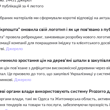
9 публікацій за 4 лютого
ібраних матеріалів ми сформували короткі відповіді на актуал
крпошта" оновила свій логотип і як це пов’язано з п
а" провела ребрендинг, замовивши розробку нового логотип
мації компанії для покращення іміджу та клієнтського досві
тві.
Джерело
чинило зростання цін на дерев'яні шпали в закупівля
я цін пов’язане з дефіцитом високоякісної деревини через в
пал. Це призвело до того, що закупівлі Укрзалізниці у систе
ринкові.
Джерело
еві органи влади використовують систему Prozorro д
органи влади, такі як Одеса та Житомирська область, актив
ня тендерів на товари та послуги, забезпечуючи прозорість