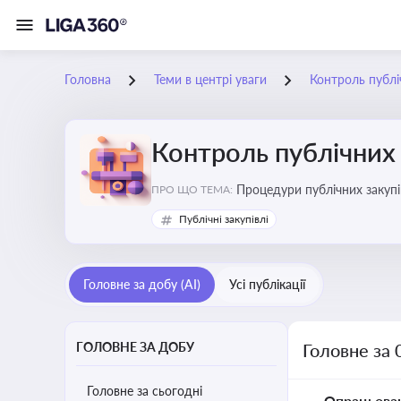
Головна
Теми в центрі уваги
Контроль публі
Контроль публічних 
Процедури публічних закупі
ПРО ЩО ТЕМА:
процедур дозволяє бізнесу 
Публічні закупівлі
Головне за добу (AI)
Усі публікації
ГОЛОВНЕ ЗА ДОБУ
Головне за 
Головне за сьогодні
Опрацьова