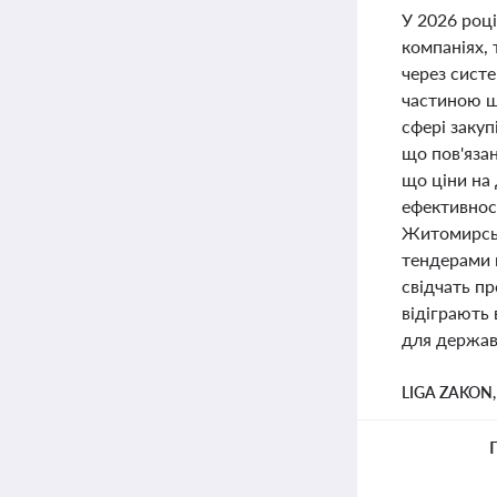
У 2026 році
компаніях, 
через систе
частиною ши
сфері закуп
що пов'язан
що ціни на
ефективност
Житомирськ
тендерами н
свідчать п
відіграють 
для держав
LIGA ZAKON