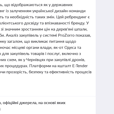
вель, що відображаються як у державних
инг із залученням української дизайн-команди
ть та необхідність таких змін. Цей ребрендинг є
ієнтського досвіду та впізнаваності бренду. У
 зі значним зростанням цін на дерев'яні шпали,
и. Аналіз закупівель у системі ProZorro показав,
ринку загалом, що викликає питання щодо
ночас місцеві органи влади, як-от Одеса та
ля закупівель товарів і послуг, включно з
их схем, як у Чернівцях при закупівлі дронів,
них процедурах. Платформи на кшталт E-Tender
чи прозорість, безпеку та ефективність процесів
о, офіційні джерела, на основі яких
к