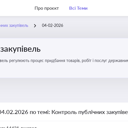
Про проєкт
Всі Теми
чних закупівель
04-02-2026
закупівель
вель регулюють процес придбання товарів, робіт і послуг державни
брати участь у тендерах, а юристам і бухгалтерам — забезпечити ві
04.02.2026 по темі: Контроль публічних закупів
но:
14431 джерел