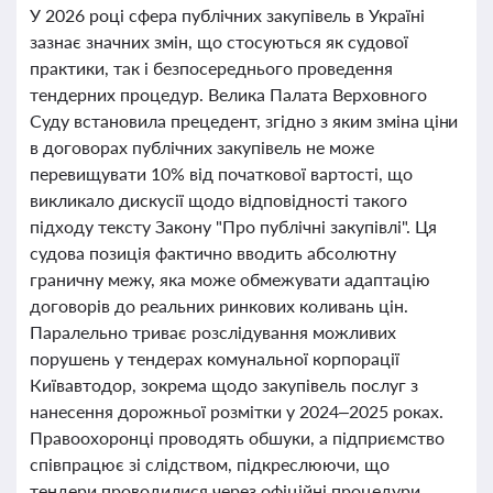
У 2026 році сфера публічних закупівель в Україні
зазнає значних змін, що стосуються як судової
практики, так і безпосереднього проведення
тендерних процедур. Велика Палата Верховного
Суду встановила прецедент, згідно з яким зміна ціни
в договорах публічних закупівель не може
перевищувати 10% від початкової вартості, що
викликало дискусії щодо відповідності такого
підходу тексту Закону "Про публічні закупівлі". Ця
судова позиція фактично вводить абсолютну
граничну межу, яка може обмежувати адаптацію
договорів до реальних ринкових коливань цін.
Паралельно триває розслідування можливих
порушень у тендерах комунальної корпорації
Київавтодор, зокрема щодо закупівель послуг з
нанесення дорожньої розмітки у 2024–2025 роках.
Правоохоронці проводять обшуки, а підприємство
співпрацює зі слідством, підкреслюючи, що
тендери проводилися через офіційні процедури