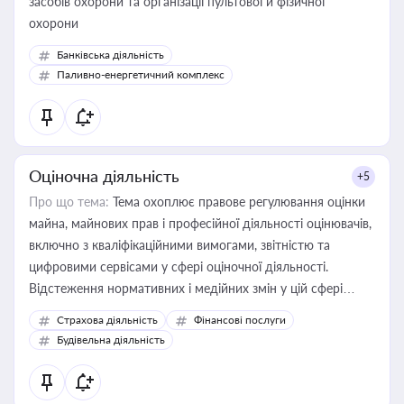
засобів охорони та організації пультової й фізичної
охорони
Банківська діяльність
Паливно-енергетичний комплекс
Оціночна діяльність
+5
Про що тема:
Тема охоплює правове регулювання оцінки
майна, майнових прав і професійної діяльності оцінювачів,
включно з кваліфікаційними вимогами, звітністю та
цифровими сервісами у сфері оціночної діяльності.
Відстеження нормативних і медійних змін у цій сфері
корисне для власника бізнесу, керівника, юриста або
Страхова діяльність
Фінансові послуги
бухгалтера під час оподаткування, приватизації, оренди
Будівельна діяльність
державного майна, корпоративних угод і перевірки
статусу суб'єктів оціночної діяльності