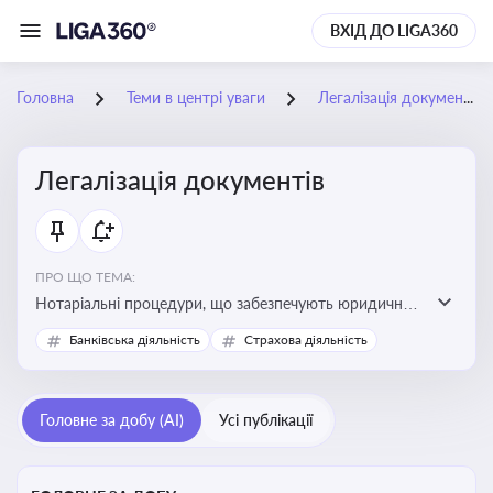
ВХІД ДО LIGA360
Головна
Теми в центрі уваги
Легалізація документів
Легалізація документів
ПРО ЩО ТЕМА:
Нотаріальні процедури, що забезпечують юридичну
чинність документів та їх використання в
Банківська діяльність
Страхова діяльність
правовідносинах, у тому числі за кордоном.
Актуальна інформація дозволяє бізнесу та юристам
правильно оформлювати документи, уникати ризиків
Головне за добу (AI)
Усі публікації
недійсності та забезпечувати їх належне прийняття
органами влади та контрагентами