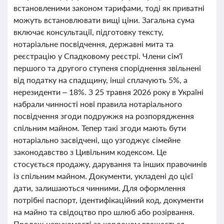
встановленими законом тарифами, тоді як приватні
можуть встановлювати вищі ціни. Загальна сума
включає консультації, підготовку тексту,
нотаріальне посвідчення, державні мита та
реєстрацію у Спадковому реєстрі. Члени сім'ї
першого та другого ступеня споріднення звільнені
від податку на спадщину, інші сплачують 5%, а
нерезиденти – 18%. З 25 травня 2026 року в Україні
набрали чинності нові правила нотаріального
посвідчення згоди подружжя на розпорядження
спільним майном. Тепер такі згоди мають бути
нотаріально засвідчені, що узгоджує сімейне
законодавство з Цивільним кодексом. Це
стосується продажу, дарування та інших правочинів
із спільним майном. Документи, укладені до цієї
дати, залишаються чинними. Для оформлення
потрібні паспорт, ідентифікаційний код, документи
на майно та свідоцтво про шлюб або розірвання.
Продаж нерухомості за кордоном вважається