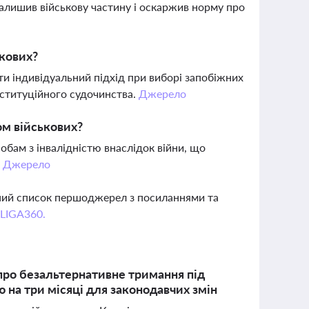
залишив військову частину і оскаржив норму про
ькових?
и індивідуальний підхід при виборі запобіжних
нституційного судочинства.
Джерело
ом військових?
бам з інвалідністю внаслідок війни, що
.
Джерело
вний список першоджерел з посиланнями та
 LIGA360.
про безальтернативне тримання під
ію на три місяці для законодавчих змін