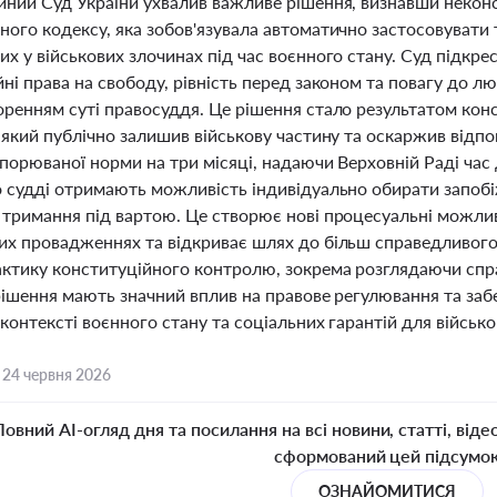
йний Суд України ухвалив важливе рішення, визнавши неко
ного кодексу, яка зобов'язувала автоматично застосовувати 
х у військових злочинах під час воєнного стану. Суд підкр
ні права на свободу, рівність перед законом та повагу до лю
оренням суті правосуддя. Це рішення стало результатом кон
 який публічно залишив військову частину та оскаржив відп
порюваної норми на три місяці, надаючи Верховній Раді час
о судді отримають можливість індивідуально обирати запобіж
 тримання під вартою. Це створює нові процесуальні можлив
их провадженнях та відкриває шлях до більш справедливого
ктику конституційного контролю, зокрема розглядаючи справ
 рішення мають значний вплив на правове регулювання та за
контексті воєнного стану та соціальних гарантій для військов
,
24 червня 2026
Повний AI-огляд дня та посилання на всі новини, статті, віде
сформований цей підсумо
ОЗНАЙОМИТИСЯ