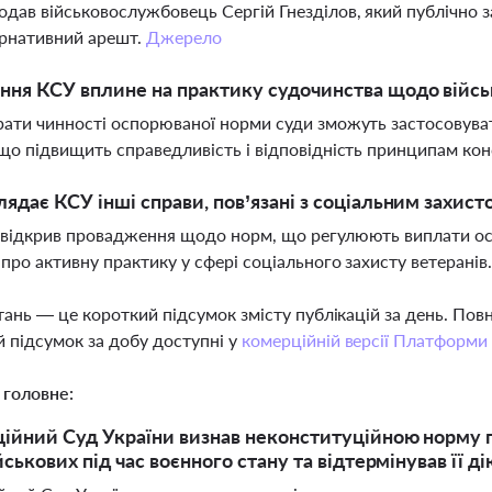
одав військовослужбовець Сергій Гнезділов, який публічно 
ернативний арешт.
Джерело
ння КСУ вплине на практику судочинства щодо війс
рати чинності оспорюваної норми суди зможуть застосовуват
 що підвищить справедливість і відповідність принципам ко
лядає КСУ інші справи, пов’язані з соціальним захист
 відкрив провадження щодо норм, що регулюють виплати осо
 про активну практику у сфері соціального захисту ветеранів
тань — це короткий підсумок змісту публікацій за день. По
 підсумок за добу доступні у
комерційній версії Платформи
 головне:
ійний Суд України визнав неконституційною норму 
ськових під час воєнного стану та відтермінував її д