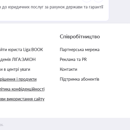
 до юридичних послуг за рахунок держави та гарантії
Співробітництво
айти юриста Liga:BOOK
Партнерська мережа
адемія ЛІГА:ЗАКОН
Реклама та PR
и в центрі уваги
Контакти
 рішення і продукти
Підтримка абонентів
ітика конфіденційності
ви використання сайту
26.