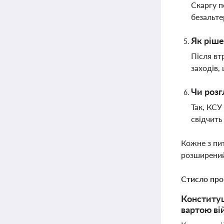
Скаргу п
безальт
Як ріше
Після вт
заходів,
Чи розг
Так, КСУ
свідчить
Кожне з пи
розширений
Стисло про
Конституц
вартою вій