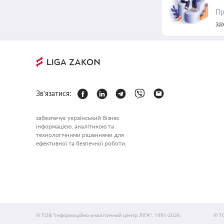
Пр
за
Зв'язатися:
забезпечує український бізнес
інформацією, аналітикою та
технологічними рішеннями для
ефективної та безпечної роботи.
© ТОВ "інформаційно-аналітичний центр ЛІГА", 1991-2026.
© Т