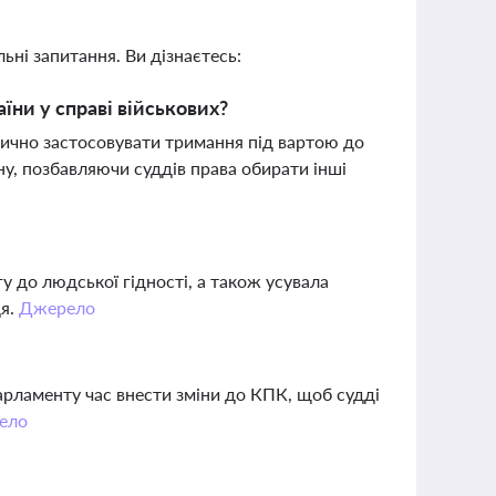
ьні запитання. Ви дізнаєтесь:
ни у справі військових?
ично застосовувати тримання під вартою до
ну, позбавляючи суддів права обирати інші
у до людської гідності, а також усувала
дя.
Джерело
парламенту час внести зміни до КПК, щоб судді
ело