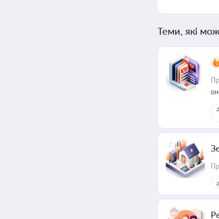
Теми, які мож
Пр
он
З
Пр
Р