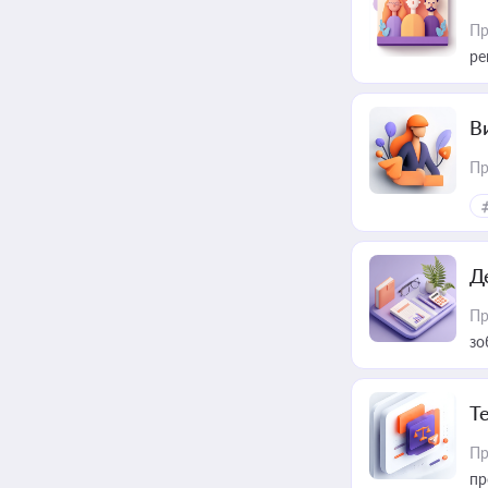
Пр
ре
В
Пр
Д
Пр
зо
T
Пр
пр