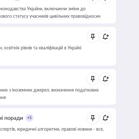
конодавства України, включаючи зміни до
ового статусу учасників цивільних правовідносин
світніх рівнів та кваліфікацій в Україні
аних з іноземних джерел, визначення податкових
ння
ні поради
+5
пертів, юридичні алгоритми, правові новини - все,