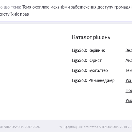
о що тема:
Тема охоплює механізми забезпечення доступу громадян
хисту їхніх прав
Каталог рішень
Liga360: Керівник
Зн
Liga360: Юрист
Ак
Liga360: Бухгалтер
Тем
Liga360: PR-менеджер
Усі
Пол
Умо
ОВ "ЛІГА ЗАКОН", 2007-2026.
© Інформаційне агентство "ЛІГА:ЗАКОН", 2010-20