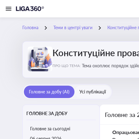
Головна
Теми в центрі уваги
Конституційне
Конституційне про
Тема охоплює порядок здійс
ПРО ЩО ТЕМА:
правових позицій
Головне за добу (AI)
Усі публікації
ГОЛОВНЕ ЗА ДОБУ
Головне за 
Головне за сьогодні
Опрацьова
06 серпня 2026