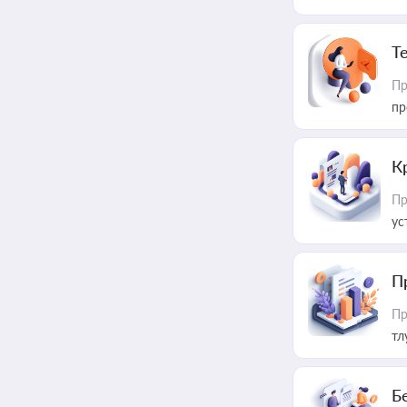
T
Пр
пр
К
Пр
ус
П
Пр
тл
Б