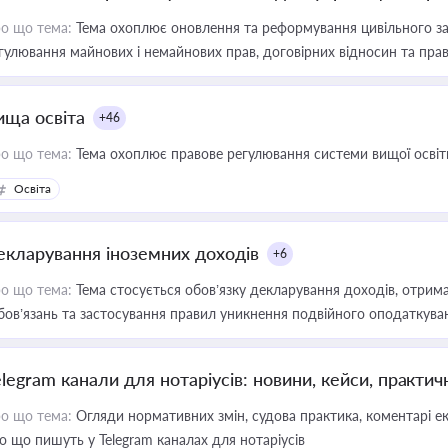
о що тема:
Тема охоплює оновлення та реформування цивільного за
гулювання майнових і немайнових прав, договірних відносин та прав
ища освіта
+46
о що тема:
Тема охоплює правове регулювання системи вищої освіти, о
Освіта
екларування іноземних доходів
+6
о що тема:
Тема стосується обов’язку декларування доходів, отрим
бов’язань та застосування правил уникнення подвійного оподаткува
elegram канали для нотаріусів: новини, кейси, практич
о що тема:
Огляди нормативних змін, судова практика, коментарі екс
о що пишуть у Telegram каналах для нотаріусів