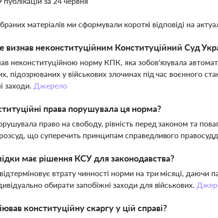
9 публікацій за 24 червня
ібраних матеріалів ми сформували короткі відповіді на актуал
 визнав неконституційним Конституційний Суд Украї
ав неконституційною норму КПК, яка зобов'язувала автомат
их, підозрюваних у військових злочинах під час воєнного ста
і заходи.
Джерело
ституційні права порушувала ця норма?
рушувала право на свободу, рівність перед законом та поваг
розсуд, що суперечить принципам справедливого правосуд
лідки має рішення КСУ для законодавства?
відтерміновує втрату чинності норми на три місяці, даючи 
дивідуально обирати запобіжні заходи для військових.
Джер
ціював конституційну скаргу у цій справі?