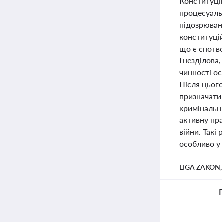
Конституці
процесуаль
підозрювани
конституцій
що є спотв
Гнезділова,
чинності ос
Після цьог
призначати
кримінальн
активну пра
війни. Такі
особливо у 
LIGA ZAKON