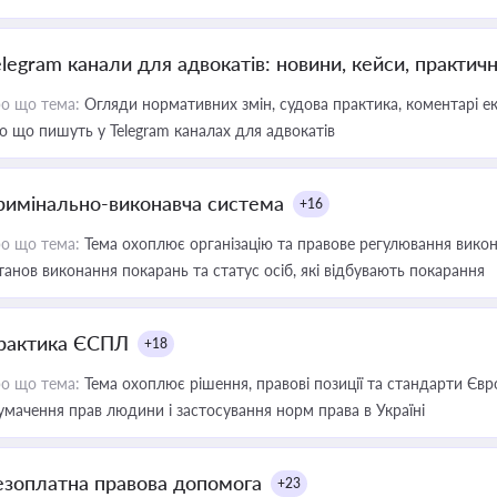
elegram канали для адвокатів: новини, кейси, практич
о що тема:
Огляди нормативних змін, судова практика, коментарі екс
о що пишуть у Telegram каналах для адвокатів
римінально-виконавча система
+16
о що тема:
Тема охоплює організацію та правове регулювання викона
танов виконання покарань та статус осіб, які відбувають покарання
рактика ЄСПЛ
+18
о що тема:
Тема охоплює рішення, правові позиції та стандарти Євр
умачення прав людини і застосування норм права в Україні
езоплатна правова допомога
+23