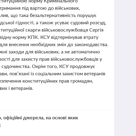
нституційною норму Кримінального
тримання під вартою до військових,
еслив, що така безальтернативність порушує
дської гідності, а також усуває судовий розсуд,
ституційної скарги військовослужбовця Сергія
овідну норму КПК. КСУ відтермінував втрату
 для внесення необхідних змін до законодавства.
ні заходи для військових, а не автоматично
ості для захисту прав військовослужбовців у
 судочинства. Окрім того, КСУ продовжує
и, пов’язані із соціальним захистом ветеранів
безпечення конституційних прав громадян,
их і ветеранів.
о, офіційні джерела, на основі яких
к