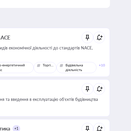
NACE
идів економічної діяльності до стандартів NACE,
о-енергетичний
Торгівля
Будівельна
+10
кс
діяльність
я та введення в експлуатацію об’єктів будівництва
итика
+1