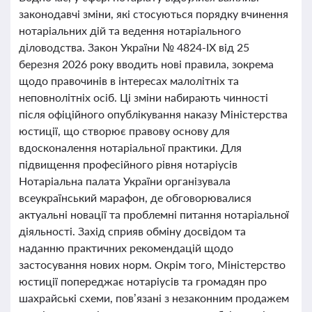
законодавчі зміни, які стосуються порядку вчинення
нотаріальних дій та ведення нотаріального
діловодства. Закон України № 4824-IX від 25
березня 2026 року вводить нові правила, зокрема
щодо правочинів в інтересах малолітніх та
неповнолітніх осіб. Ці зміни набирають чинності
після офіційного опублікування наказу Міністерства
юстиції, що створює правову основу для
вдосконалення нотаріальної практики. Для
підвищення професійного рівня нотаріусів
Нотаріальна палата України організувала
всеукраїнський марафон, де обговорювалися
актуальні новації та проблемні питання нотаріальної
діяльності. Захід сприяв обміну досвідом та
наданню практичних рекомендацій щодо
застосування нових норм. Окрім того, Міністерство
юстиції попереджає нотаріусів та громадян про
шахрайські схеми, пов’язані з незаконним продажем