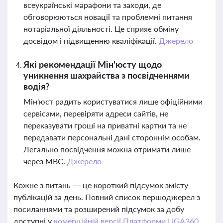
всеукраїнські марафони та заходи, де
обговорюються новації та проблемні питання
нотаріальної діяльності. Це сприяє обміну
досвідом і підвищенню кваліфікації.
Джерело
Які рекомендації Мін'юсту щодо
уникнення шахрайства з посвідченнями
водія?
Мін'юст радить користуватися лише офіційними
сервісами, перевіряти адреси сайтів, не
переказувати гроші на приватні картки та не
передавати персональні дані стороннім особам.
Легально посвідчення можна отримати лише
через МВС.
Джерело
Кожне з питань — це короткий підсумок змісту
публікацій за день. Повний список першоджерел з
посиланнями та розширений підсумок за добу
доступні у
комерційній версії Платформи LIGA360.