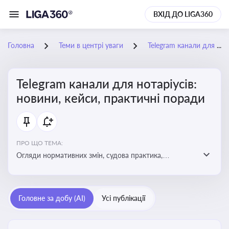
ВХІД ДО LIGA360
Головна
Теми в центрі уваги
Telegram канали для нотаріусів: новини, кейси, практичні поради
Telegram канали для нотаріусів:
новини, кейси, практичні поради
ПРО ЩО ТЕМА:
Огляди нормативних змін, судова практика,
коментарі експертів, юридичні алгоритми, правові
новини - все, про що пишуть у Telegram каналах для
нотаріусів
Головне за добу (AI)
Усі публікації