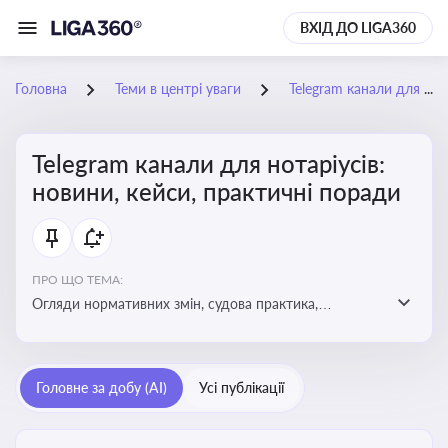
ВХІД ДО LIGA360
Головна
Теми в центрі уваги
Telegram канали для нотаріусів: новини, кейси, практичні поради
Telegram канали для нотаріусів:
новини, кейси, практичні поради
ПРО ЩО ТЕМА:
Огляди нормативних змін, судова практика,
коментарі експертів, юридичні алгоритми, правові
новини - все, про що пишуть у Telegram каналах для
нотаріусів
Головне за добу (AI)
Усі публікації