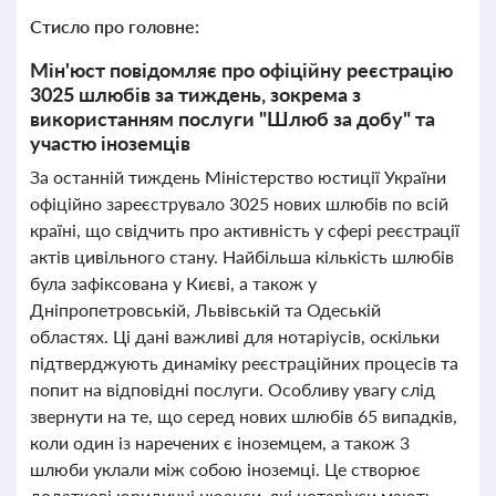
Стисло про головне:
Мін'юст повідомляє про офіційну реєстрацію
3025 шлюбів за тиждень, зокрема з
використанням послуги "Шлюб за добу" та
участю іноземців
За останній тиждень Міністерство юстиції України
офіційно зареєструвало 3025 нових шлюбів по всій
країні, що свідчить про активність у сфері реєстрації
актів цивільного стану. Найбільша кількість шлюбів
була зафіксована у Києві, а також у
Дніпропетровській, Львівській та Одеській
областях. Ці дані важливі для нотаріусів, оскільки
підтверджують динаміку реєстраційних процесів та
попит на відповідні послуги. Особливу увагу слід
звернути на те, що серед нових шлюбів 65 випадків,
коли один із наречених є іноземцем, а також 3
шлюби уклали між собою іноземці. Це створює
додаткові юридичні нюанси, які нотаріуси мають