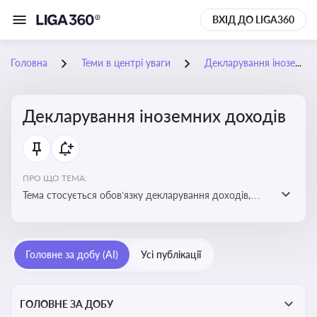
ВХІД ДО LIGA360
Головна
Теми в центрі уваги
Декларування іноземних доходів
Декларування іноземних доходів
ПРО ЩО ТЕМА:
Тема стосується обов’язку декларування доходів,
отриманих з іноземних джерел, визначення
податкових зобов’язань та застосування правил
уникнення подвійного оподаткування
Головне за добу (AI)
Усі публікації
ГОЛОВНЕ ЗА ДОБУ