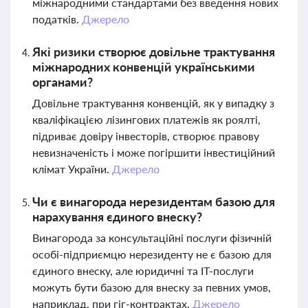
міжнародними стандартами без введення нових
податків.
Джерело
Які ризики створює довільне трактування
міжнародних конвенцій українськими
органами?
Довільне трактування конвенцій, як у випадку з
кваліфікацією лізингових платежів як роялті,
підриває довіру інвесторів, створює правову
невизначеність і може погіршити інвестиційний
клімат України.
Джерело
Чи є винагорода нерезидентам базою для
нарахування єдиного внеску?
Винагорода за консультаційні послуги фізичній
особі-підприємцю нерезиденту не є базою для
єдиного внеску, але юридичні та IT-послуги
можуть бути базою для внеску за певних умов,
наприклад, при гіг-контрактах.
Джерело