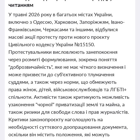
читанням
У травні 2026 року в багатьох містах України,
включно з Одесою, Харковом, Запоріжжям, Івано-
Франківськом, Черкасами та іншими, відбулися
масові акції протесту проти нового проєкту
Цивільного кодексу України №15150.
Протестувальники висловлюють занепокоєння
через розмиті формулювання, зокрема поняття
"доброзвичайність", яке не має чіткого визначення і
може призвести до суб'єктивного тлумачення
суддями, а також через норми, що обмежують
права жінок, дітей, військовослужбовців та ЛГБТІ+
спільноти. Активісти також критикують можливість
узаконення "чорної" приватизації землі та майна, а
також ризики для свободи слова і прав журналістів.
Критики законопроєкту наголошують на
необхідності суттєвого доопрацювання документа,
оскільки він містить положення, які можуть