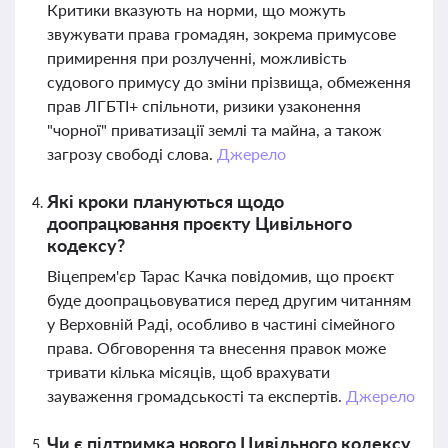
Критики вказують на норми, що можуть
звужувати права громадян, зокрема примусове
примирення при розлученні, можливість
судового примусу до зміни прізвища, обмеження
прав ЛГБТІ+ спільноти, ризики узаконення
"чорної" приватизації землі та майна, а також
загрозу свободі слова.
Джерело
Які кроки плануються щодо
доопрацювання проєкту Цивільного
кодексу?
Віцепрем'єр Тарас Качка повідомив, що проєкт
буде доопрацьовуватися перед другим читанням
у Верховній Раді, особливо в частині сімейного
права. Обговорення та внесення правок може
тривати кілька місяців, щоб врахувати
зауваження громадськості та експертів.
Джерело
Чи є підтримка нового Цивільного кодексу