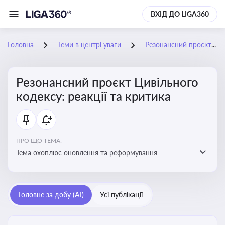
ВХІД ДО LIGA360
Головна
Теми в центрі уваги
Резонансний проєкт Цивільного кодексу: реакції та критика
Резонансний проєкт Цивільного
кодексу: реакції та критика
ПРО ЩО ТЕМА:
Тема охоплює оновлення та реформування
цивільного законодавства України, включаючи зміни
до регулювання майнових і немайнових прав,
договірних відносин та правового статусу учасників
Головне за добу (AI)
Усі публікації
цивільних правовідносин