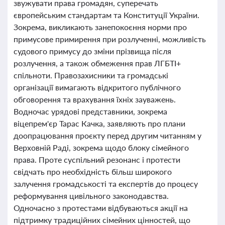
звужувати права громадян, суперечать
європейським стандартам та Конституції України.
Зокрема, викликають занепокоєння норми про
примусове примирення при розлученні, можливість
судового примусу до зміни прізвища після
розлучення, а також обмеження прав ЛГБТІ+
спільноти. Правозахисники та громадські
організації вимагають відкритого публічного
обговорення та врахування їхніх зауважень.
Водночас урядові представники, зокрема
віцепрем'єр Тарас Качка, заявляють про плани
доопрацювання проєкту перед другим читанням у
Верховній Раді, зокрема щодо блоку сімейного
права. Проте суспільний резонанс і протести
свідчать про необхідність більш широкого
залучення громадськості та експертів до процесу
реформування цивільного законодавства.
Одночасно з протестами відбуваються акції на
підтримку традиційних сімейних цінностей, що