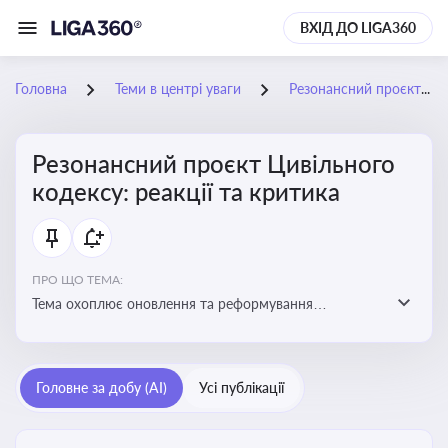
ВХІД ДО LIGA360
Головна
Теми в центрі уваги
Резонансний проєкт Цивільного кодексу: реакції та критика
Резонансний проєкт Цивільного
кодексу: реакції та критика
ПРО ЩО ТЕМА:
Тема охоплює оновлення та реформування
цивільного законодавства України, включаючи зміни
до регулювання майнових і немайнових прав,
договірних відносин та правового статусу учасників
Головне за добу (AI)
Усі публікації
цивільних правовідносин