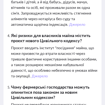
батьків і дітей, а й від бабусь, дідусів, мачух,
вітчимів та осіб, які проживали разом як одна
сім'я. Запроваджується можливість стягнення
аліментів через нотаріуса без суду та
автоматична щорічна індексація.
Джерело
Які ризики для власників майна містить
проєкт нового Цивільного кодексу?
Проєкт вводить інститут "посідання" майна, що
може призвести до втрати власності через
тривале фактичне користування іншими особами,
а також розширює механізми набувальної
давності, що особливо небезпечно в умовах війни
та окупації.
Джерело
Чому фермерські господарства можуть
опинитися поза законом за новим
Цивільним кодексом?
Проєкт не передбачає юридичного статусу