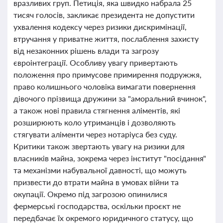
вразливих груп. Петиція, яка швидко набрала 25
тисяч голосів, закликає президента не допустити
ухвалення кодексу через ризики дискримінації,
втручання у приватне життя, послаблення захисту
від незаконних рішень влади та загрозу
євроінтеграції. Особливу увагу привертають
положення про примусове примирення подружжя,
право колишнього чоловіка вимагати повернення
дівочого прізвища дружини за "аморальний вчинок",
а також нові правила стягнення аліментів, які
розширюють коло утриманців і дозволяють
стягувати аліменти через нотаріуса без суду.
Критики також звертають увагу на ризики для
власників майна, зокрема через інститут "посідання"
та механізми набувальної давності, що можуть
призвести до втрати майна в умовах війни та
окупації. Окремо під загрозою опинилися
фермерські господарства, оскільки проєкт не
передбачає їх окремого юридичного статусу, що