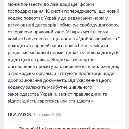
може призвести до ліквідації цієї форми
господарювання. Юристи попереджають, що новий
кодекс повертає Україну до радянських норм у
регулюванні договорів і обмежує свободу договору,
створюючи правовий хаос. У парламентському
комітеті пояснюють, що поняття "доброзвичайність"
походить з європейського права і має замінити
радянські моральні норми, однак суспільна дискусія
щодо цього триває. Водночас експертне
обговорення проєкту заплановане на найближчі дні,
а громадські організації готують пропозиції щодо
доопрацювання документа. Від ухвалення цього
кодексу залежить майбутнє цивільного
законодавства України, захист прав людини та
відповідність європейським стандартам.
LIGA ZAKON,
12 травня 2026
Повний AI-підсумок дня та статті-джерела