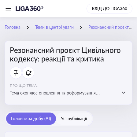
ВХІД ДО LIGA360
Головна
Теми в центрі уваги
Резонансний проєкт Цивільного кодексу: реакції та критика
Резонансний проєкт Цивільного
кодексу: реакції та критика
ПРО ЩО ТЕМА:
Тема охоплює оновлення та реформування
цивільного законодавства України, включаючи зміни
до регулювання майнових і немайнових прав,
договірних відносин та правового статусу учасників
Головне за добу (AI)
Усі публікації
цивільних правовідносин