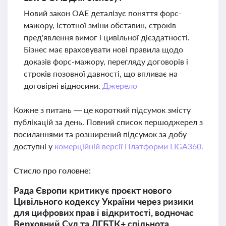
Новий закон ОАЕ деталізує поняття форс-
мажору, істотної зміни обставин, строків
пред'явлення вимог і цивільної дієздатності.
Бізнес має враховувати нові правила щодо
доказів форс-мажору, перегляду договорів і
строків позовної давності, що впливає на
договірні відносини.
Джерело
Кожне з питань — це короткий підсумок змісту
публікацій за день. Повний список першоджерел з
посиланнями та розширений підсумок за добу
доступні у
комерційній версії Платформи LIGA360.
Стисло про головне:
Рада Європи критикує проєкт нового
Цивільного кодексу України через ризики
для цифрових прав і відкритості, водночас
Верховний Суд та ЛГБТК+ спільнота