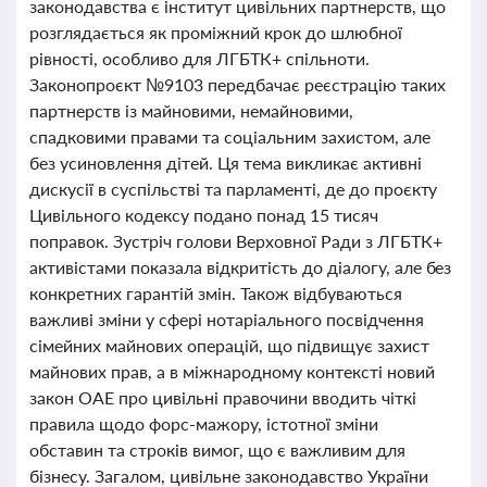
законодавства є інститут цивільних партнерств, що
розглядається як проміжний крок до шлюбної
рівності, особливо для ЛГБТК+ спільноти.
Законопроєкт №9103 передбачає реєстрацію таких
партнерств із майновими, немайновими,
спадковими правами та соціальним захистом, але
без усиновлення дітей. Ця тема викликає активні
дискусії в суспільстві та парламенті, де до проєкту
Цивільного кодексу подано понад 15 тисяч
поправок. Зустріч голови Верховної Ради з ЛГБТК+
активістами показала відкритість до діалогу, але без
конкретних гарантій змін. Також відбуваються
важливі зміни у сфері нотаріального посвідчення
сімейних майнових операцій, що підвищує захист
майнових прав, а в міжнародному контексті новий
закон ОАЕ про цивільні правочини вводить чіткі
правила щодо форс-мажору, істотної зміни
обставин та строків вимог, що є важливим для
бізнесу. Загалом, цивільне законодавство України