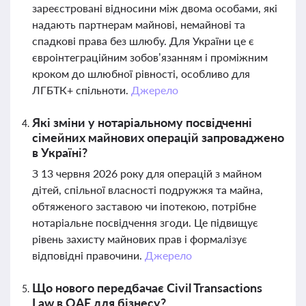
зареєстровані відносини між двома особами, які
надають партнерам майнові, немайнові та
спадкові права без шлюбу. Для України це є
євроінтеграційним зобов’язанням і проміжним
кроком до шлюбної рівності, особливо для
ЛГБТК+ спільноти.
Джерело
Які зміни у нотаріальному посвідченні
сімейних майнових операцій запроваджено
в Україні?
З 13 червня 2026 року для операцій з майном
дітей, спільної власності подружжя та майна,
обтяженого заставою чи іпотекою, потрібне
нотаріальне посвідчення згоди. Це підвищує
рівень захисту майнових прав і формалізує
відповідні правочини.
Джерело
Що нового передбачає Civil Transactions
Law в ОАЕ для бізнесу?