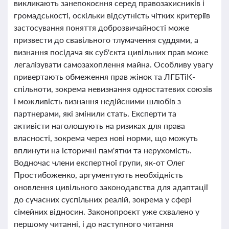
викликають занепокоєння серед правозахисників і
громадськості, оскільки відсутність чітких критеріїв
застосування поняття доброзвичайності може
призвести до свавільного тлумачення суддями, а
визнання посідача як суб'єкта цивільних прав може
легалізувати самозахоплення майна. Особливу увагу
привертають обмеження прав жінок та ЛГБТіК-
спільноти, зокрема невизнання одностатевих союзів
і можливість визнання недійсними шлюбів з
партнерами, які змінили стать. Експерти та
активісти наголошують на ризиках для права
власності, зокрема через нові норми, що можуть
вплинути на історичні пам'ятки та нерухомість.
Водночас члени експертної групи, як-от Олег
Простибоженко, аргументують необхідність
оновлення цивільного законодавства для адаптації
до сучасних суспільних реалій, зокрема у сфері
сімейних відносин. Законопроєкт уже схвалено у
першому читанні, і до наступного читання