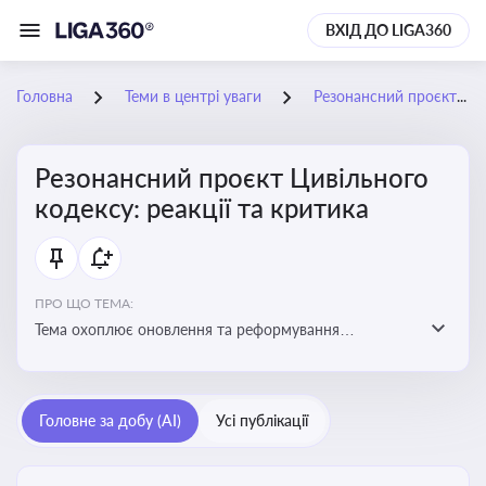
ВХІД ДО LIGA360
Головна
Теми в центрі уваги
Резонансний проєкт Цивільного кодексу: реакції та критика
Резонансний проєкт Цивільного
кодексу: реакції та критика
ПРО ЩО ТЕМА:
Тема охоплює оновлення та реформування
цивільного законодавства України, включаючи зміни
до регулювання майнових і немайнових прав,
договірних відносин та правового статусу учасників
Головне за добу (AI)
Усі публікації
цивільних правовідносин