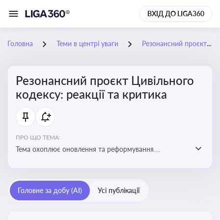
ВХІД ДО LIGA360
Головна
Теми в центрі уваги
Резонансний проєкт Цивільного кодексу: реакції та критика
Резонансний проєкт Цивільного
кодексу: реакції та критика
ПРО ЩО ТЕМА:
Тема охоплює оновлення та реформування
цивільного законодавства України, включаючи зміни
до регулювання майнових і немайнових прав,
договірних відносин та правового статусу учасників
Головне за добу (AI)
Усі публікації
цивільних правовідносин