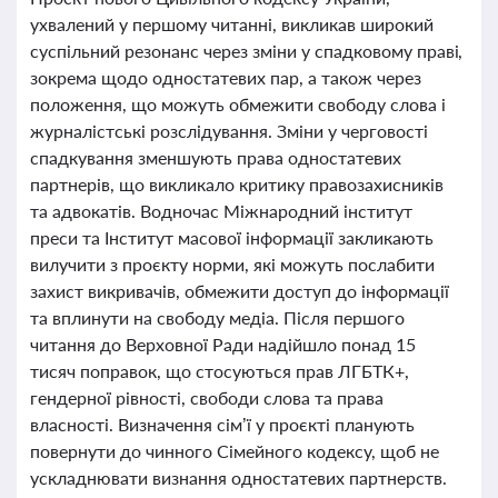
ухвалений у першому читанні, викликав широкий
суспільний резонанс через зміни у спадковому праві,
зокрема щодо одностатевих пар, а також через
положення, що можуть обмежити свободу слова і
журналістські розслідування. Зміни у черговості
спадкування зменшують права одностатевих
партнерів, що викликало критику правозахисників
та адвокатів. Водночас Міжнародний інститут
преси та Інститут масової інформації закликають
вилучити з проєкту норми, які можуть послабити
захист викривачів, обмежити доступ до інформації
та вплинути на свободу медіа. Після першого
читання до Верховної Ради надійшло понад 15
тисяч поправок, що стосуються прав ЛГБТК+,
гендерної рівності, свободи слова та права
власності. Визначення сім’ї у проєкті планують
повернути до чинного Сімейного кодексу, щоб не
ускладнювати визнання одностатевих партнерств.