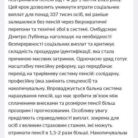
Цей крок дозволить уникнути втрати соціальних
виплат для понад 337 тисяч осіб, які раніше
залишилися без пенсій через бюрократичні
перепони та технічні збої в системі. Омбудсман
Дмитро Лубінець наголошує на необхідності
безперервності соціальних виплат та критикує
складність процедури ідентифікації, яка стала
причиною масових затримок. Одночасно уряд готує
масштабну пенсійну реформу, що передбачає
перехід на трирівневу систему пенсій: солідарну,
професійну (яка замінить спецпенсії) та
накопичувальну. Впроваджується бальна система
нарахування пенсій, що має зробити зв’язок між
сплаченими внесками та розміром пенсії більш
прозорим і прогнозованим. Особливу увагу
приділяють справедливості виплат, зокрема для
осіб з великим страховим стажем, які можуть
отримати пенсії в 1,5-2 рази більші. Накопичувальна