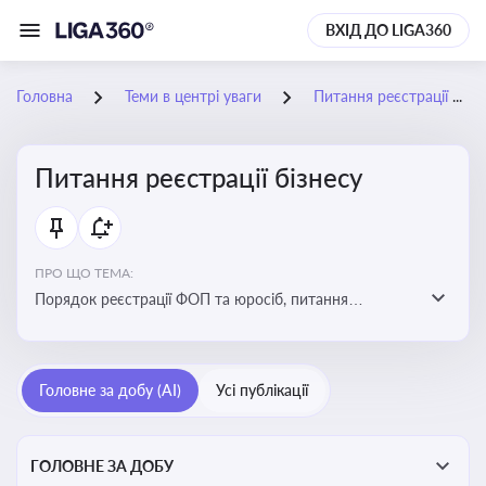
ВХІД ДО LIGA360
Головна
Теми в центрі уваги
Питання реєстрації бізнесу
Питання реєстрації бізнесу
ПРО ЩО ТЕМА:
Порядок реєстрації ФОП та юросіб, питання
реорганізації та ліквідації бізнесу, вимоги, процедури,
податкові аспекти та зміни в законодавстві щодо
підприємництва
Головне за добу (AI)
Усі публікації
ГОЛОВНЕ ЗА ДОБУ