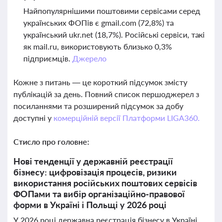
Найпопулярнішими поштовими сервісами серед
українських ФОПів є gmail.com (72,8%) та
український ukr.net (18,7%). Російські сервіси, такі
як mail.ru, використовують близько 0,3%
підприємців.
Джерело
Кожне з питань — це короткий підсумок змісту
публікацій за день. Повний список першоджерел з
посиланнями та розширений підсумок за добу
доступні у
комерційній версії Платформи LIGA360.
Стисло про головне:
Нові тенденції у державній реєстрації
бізнесу: цифровізація процесів, ризики
використання російських поштових сервісів
ФОПами та вибір організаційно-правової
форми в Україні і Польщі у 2026 році
У 2026 році державна реєстрація бізнесу в Україні