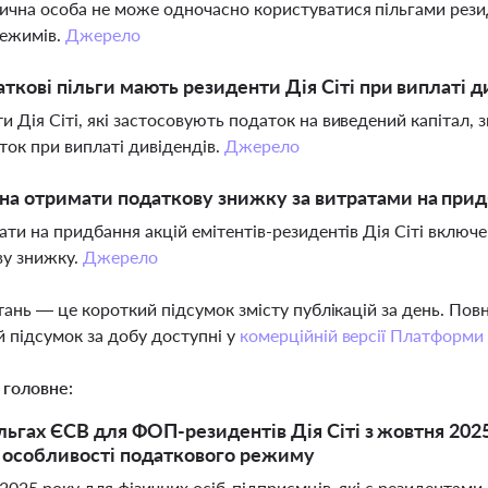
ична особа не може одночасно користуватися пільгами резид
режимів.
Джерело
аткові пільги мають резиденти Дія Сіті при виплаті д
и Дія Сіті, які застосовують податок на виведений капітал, з
ток при виплаті дивідендів.
Джерело
а отримати податкову знижку за витратами на придб
рати на придбання акцій емітентів-резидентів Дія Сіті включ
ву знижку.
Джерело
тань — це короткий підсумок змісту публікацій за день. По
 підсумок за добу доступні у
комерційній версії Платформи
 головне:
ільгах ЄСВ для ФОП-резидентів Дія Сіті з жовтня 2025
а особливості податкового режиму
2025 року для фізичних осіб-підприємців, які є резидентами