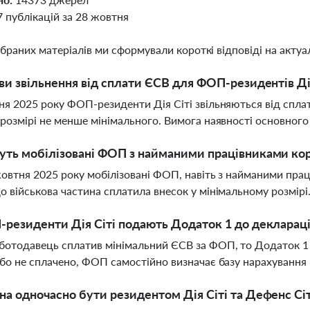
7 публікацій за 28 жовтня
ібраних матеріалів ми сформували короткі відповіді на актуал
ви звільнення від сплати ЄСВ для ФОП-резидентів Дія
ня 2025 року ФОП-резиденти Дія Сіті звільняються від сплат
 розмірі не менше мінімального. Вимога наявності основного
ть мобілізовані ФОП з найманими працівниками кор
 жовтня 2025 року мобілізовані ФОП, навіть з найманими пра
о військова частина сплатила внесок у мінімальному розмірі
резиденти Дія Сіті подають Додаток 1 до деклараці
отодавець сплатив мінімальний ЄСВ за ФОП, то Додаток 1
або не сплачено, ФОП самостійно визначає базу нарахування 
а одночасно бути резидентом Дія Сіті та Дефенс Сіт