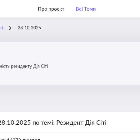
Про проєкт
Всі Теми
ті
28-10-2025
ість резиденту Дія Сіті
28.10.2025 по темі: Резидент Дія Сіті
но:
14373 джерел