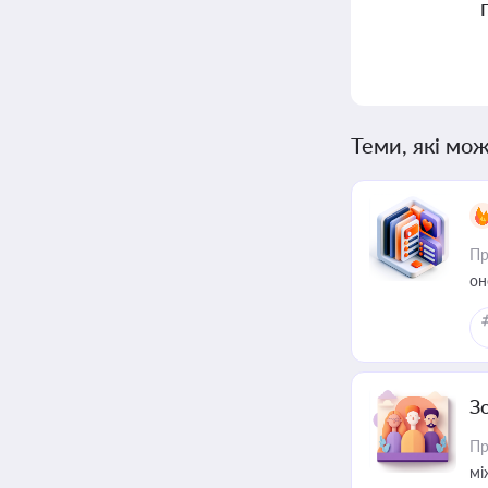
Теми, які мож
Пр
он
З
Пр
мі