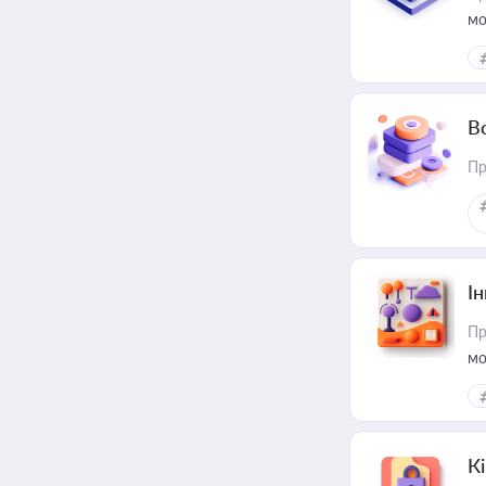
мо
В
Пр
Ін
Пр
мо
К