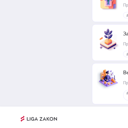
Пр
З
Пр
В
Пр