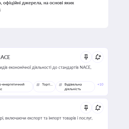
о, офіційні джерела, на основі яких
к
NACE
идів економічної діяльності до стандартів NACE,
о-енергетичний
Торгівля
Будівельна
+10
кс
діяльність
, включаючи експорт та імпорт товарів і послуг,