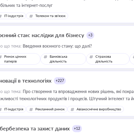
більних та інтернет-послуг
IT-індустрія
Телеком та зв'язок
оєнний стан: наслідки для бізнесу
+3
о що тема:
Введення воєнного стану: що далі?
Ринок цінних
Банківська
Страхова
паперів
діяльність
діяльність
новації в технологіях
+227
о що тема:
Про створення та впровадження нових рішень, які покра
жливості технологічних продуктів і процесів. Штучний інтелект та 
IT-індустрія
Рекламний ринок
Авіакосмічне виробництво
ібербезпека та захист даних
+12