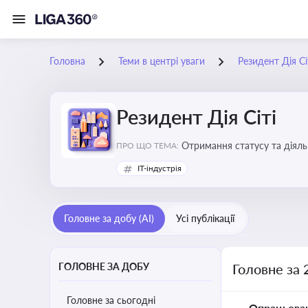
Головна
Теми в центрі уваги
Резидент Дія Сі
Резидент Дія Сіті
Отримання статусу та діяльн
ПРО ЩО ТЕМА:
IT-індустрія
Головне за добу (AI)
Усі публікації
ГОЛОВНЕ ЗА ДОБУ
Головне за 
Головне за сьогодні
Опрацьова