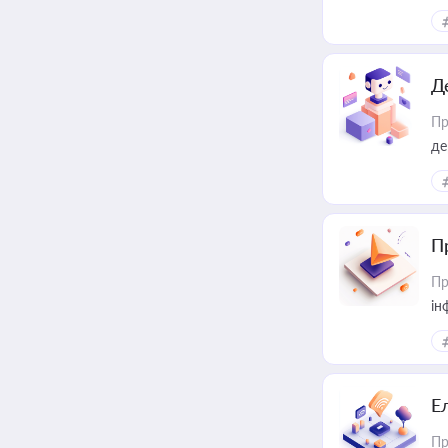
Д
Пр
де
П
Пр
ін
Е
Пр