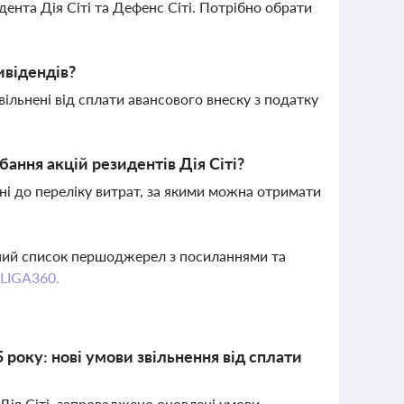
ента Дія Сіті та Дефенс Сіті. Потрібно обрати
ивідендів?
вільнені від сплати авансового внеску з податку
ання акцій резидентів Дія Сіті?
ені до переліку витрат, за якими можна отримати
вний список першоджерел з посиланнями та
 LIGA360.
 року: нові умови звільнення від сплати
 Дія Сіті, запроваджено оновлені умови