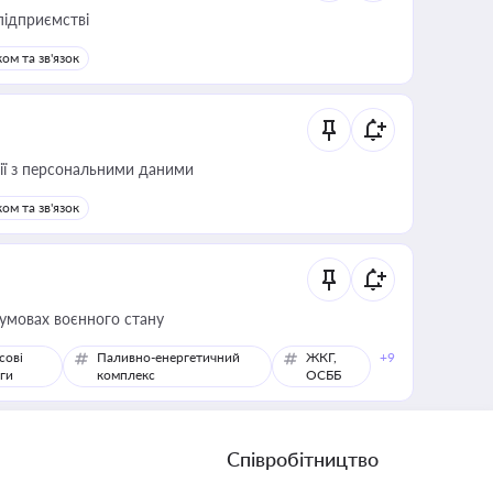
підприємстві
ом та зв'язок
 дії з персональними даними
ом та зв'язок
 умовах воєнного стану
сові
Паливно-енергетичний
ЖКГ,
+9
ги
комплекс
ОСББ
Співробітництво