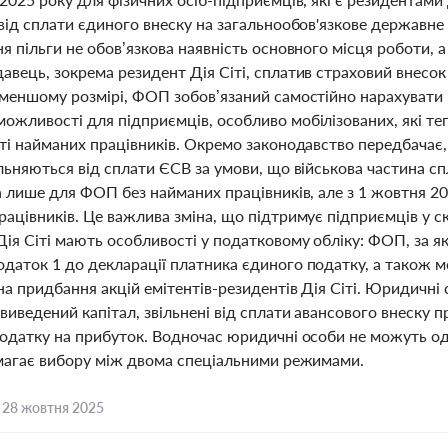
від сплати єдиного внеску на загальнообов'язкове державне 
я пільги не обов’язкова наявність основного місця роботи, а
вець, зокрема резидент Дія Сіті, сплатив страховий внесок
 меншому розмірі, ФОП зобов’язаний самостійно нарахувати і
ожливості для підприємців, особливо мобілізованих, які т
ті найманих працівників. Окремо законодавство передбачає,
льняються від сплати ЄСВ за умови, що військова частина сп
а лише для ФОП без найманих працівників, але з 1 жовтня 20
ацівників. Це важлива зміна, що підтримує підприємців у с
Дія Сіті мають особливості у податковому обліку: ФОП, за 
даток 1 до декларації платника єдиного податку, а також 
а придбання акцій емітентів-резидентів Дія Сіті. Юридичні 
виведений капітал, звільнені від сплати авансового внеску пр
податку на прибуток. Водночас юридичні особи не можуть од
имагає вибору між двома спеціальними режимами.
,
28 жовтня 2025