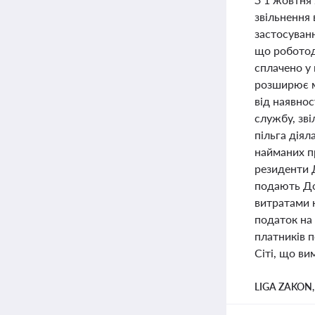
звільнення 
застосуванн
що роботода
сплачено у
розширює м
від наявнос
службу, зві
пільга діял
найманих пр
резиденти 
подають До
витратами н
податок на 
платників 
Сіті, що в
LIGA ZAKON