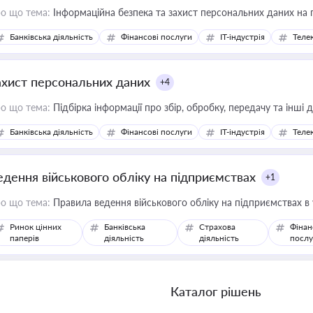
о що тема:
Інформаційна безпека та захист персональних даних на 
Банківська діяльність
Фінансові послуги
IT-індустрія
Телек
ахист персональних даних
+4
о що тема:
Підбірка інформації про збір, обробку, передачу та інші
Банківська діяльність
Фінансові послуги
IT-індустрія
Телек
едення військового обліку на підприємствах
+1
о що тема:
Правила ведення військового обліку на підприємствах в
Ринок цінних
Банківська
Страхова
Фінан
паперів
діяльність
діяльність
послу
Каталог рішень