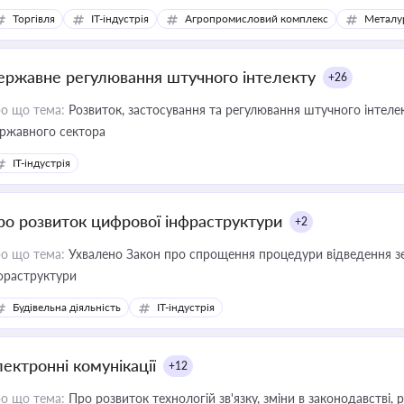
Торгівля
IT-індустрія
Агропромисловий комплекс
Металу
ержавне регулювання штучного інтелекту
+26
о що тема:
Розвиток, застосування та регулювання штучного інтелек
ржавного сектора
IT-індустрія
ро розвиток цифрової інфраструктури
+2
о що тема:
Ухвалено Закон про спрощення процедури відведення зе
фраструктури
Будівельна діяльність
IT-індустрія
лектронні комунікації
+12
о що тема:
Про розвиток технологій зв'язку, зміни в законодавстві, 