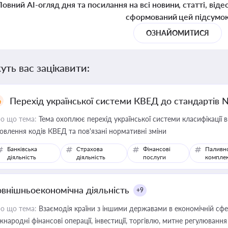
Повний AI-огляд дня та посилання на всі новини, статті, віде
сформований цей підсумо
ОЗНАЙОМИТИСЯ
уть вас зацікавити:
Перехід української системи КВЕД до стандартів 
о що тема:
Тема охоплює перехід української системи класифікації в
овлення кодів КВЕД та пов'язані нормативні зміни
Банківська
Страхова
Фінансові
Паливн
діяльність
діяльність
послуги
компле
овнішньоекономічна діяльність
+9
о що тема:
Взаємодія країни з іншими державами в економічній сфері
жнародні фінансові операції, інвестиції, торгівлю, митне регулювання