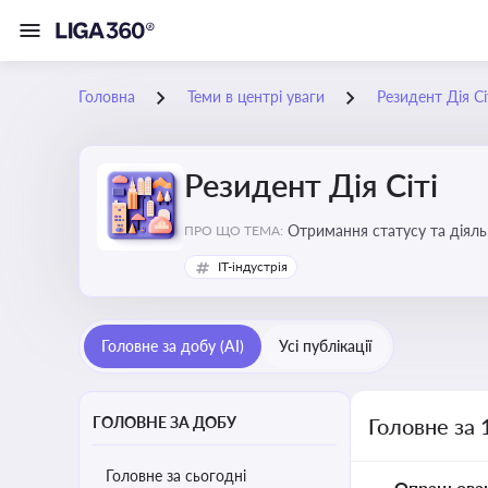
Головна
Теми в центрі уваги
Резидент Дія Сі
Резидент Дія Сіті
Отримання статусу та діяльн
ПРО ЩО ТЕМА:
IT-індустрія
Головне за добу (AI)
Усі публікації
ГОЛОВНЕ ЗА ДОБУ
Головне за 
Головне за сьогодні
Опрацьова