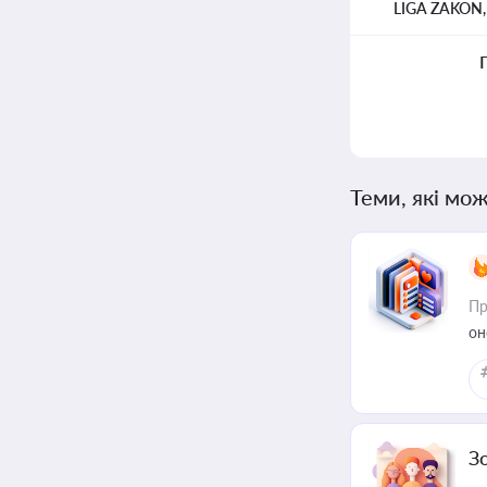
LIGA ZAKON
Теми, які мож
Пр
он
З