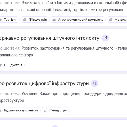
о що тема:
Взаємодія країни з іншими державами в економічній сфері
жнародні фінансові операції, інвестиції, торгівлю, митне регулювання
Торгівля
IT-індустрія
Агропромисловий комплекс
Металу
ержавне регулювання штучного інтелекту
+4
о що тема:
Розвиток, застосування та регулювання штучного інтелек
ржавного сектора
IT-індустрія
ро розвиток цифрової інфраструктури
+1
о що тема:
Ухвалено Закон про спрощення процедури відведення зе
фраструктури
Будівельна діяльність
IT-індустрія