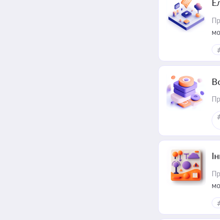
Е
Пр
мо
В
Пр
Ін
Пр
мо