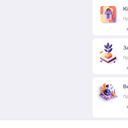
К
Пр
З
Пр
В
Пр