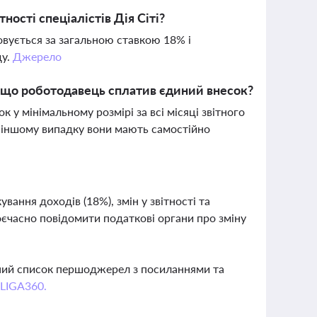
ості спеціалістів Дія Сіті?
овується за загальною ставкою 18% і
ду.
Джерело
кщо роботодавець сплатив єдиний внесок?
 у мінімальному розмірі за всі місяці звітного
В іншому випадку вони мають самостійно
вання доходів (18%), змін у звітності та
єчасно повідомити податкові органи про зміну
вний список першоджерел з посиланнями та
 LIGA360.