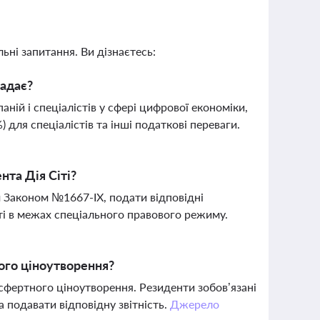
ьні запитання. Ви дізнаєтесь:
надає?
ній і спеціалістів у сфері цифрової економіки,
 для спеціалістів та інші податкові переваги.
нта Дія Сіті?
м Законом №1667-ІХ, подати відповідні
і в межах спеціального правового режиму.
ного ціноутворення?
нсфертного ціноутворення. Резиденти зобов’язані
а подавати відповідну звітність.
Джерело