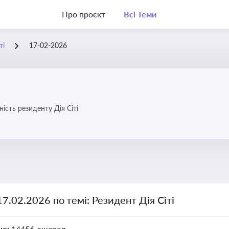
Про проєкт
Всі Теми
ті
17-02-2026
ість резиденту Дія Сіті
17.02.2026 по темі: Резидент Дія Сіті
но:
14456 джерел