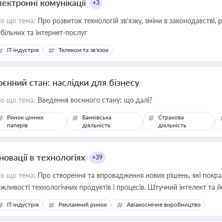
лектронні комунікації
+3
о що тема:
Про розвиток технологій зв'язку, зміни в законодавстві, 
більних та інтернет-послуг
IT-індустрія
Телеком та зв'язок
оєнний стан: наслідки для бізнесу
о що тема:
Введення воєнного стану: що далі?
Ринок цінних
Банківська
Страхова
паперів
діяльність
діяльність
новації в технологіях
+39
о що тема:
Про створення та впровадження нових рішень, які покра
жливості технологічних продуктів і процесів. Штучний інтелект та 
IT-індустрія
Рекламний ринок
Авіакосмічне виробництво