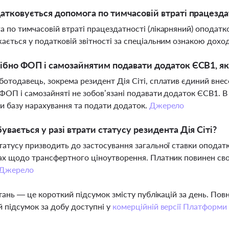
атковується допомога по тимчасовій втраті працездатн
 по тимчасовій втраті працездатності (лікарняний) оподатк
ається у податковій звітності за спеціальним ознакою дохо
ібно ФОП і самозайнятим подавати додаток ЄСВ1, я
отодавець, зокрема резидент Дія Сіті, сплатив єдиний внесок
 ФОП і самозайняті не зобов’язані подавати додаток ЄСВ1. 
и базу нарахування та подати додаток.
Джерело
увається у разі втрати статусу резидента Дія Сіті?
татусу призводить до застосування загальної ставки оподатку
ах щодо трансфертного ціноутворення. Платник повинен сво
Джерело
тань — це короткий підсумок змісту публікацій за день. По
 підсумок за добу доступні у
комерційній версії Платформи