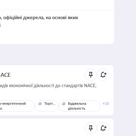
о, офіційні джерела, на основі яких
к
NACE
идів економічної діяльності до стандартів NACE,
о-енергетичний
Торгівля
Будівельна
+10
кс
діяльність