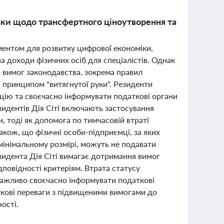
’язки щодо трансфертного ціноутворення та
ментом для розвитку цифрової економіки,
а доходи фізичних осіб для спеціалістів. Однак
 вимог законодавства, зокрема правил
 принципом "витягнутої руки". Резиденти
ацію та своєчасно інформувати податкові органи
езидентів Дія Сіті включають застосування
и, тоді як допомога по тимчасовій втраті
кож, що фізичні особи-підприємці, за яких
 мінімальному розмірі, можуть не подавати
зидента Дія Сіті вимагає дотримання вимог
повідності критеріям. Втрата статусу
у важливо своєчасно інформувати податкові
аткові переваги з підвищеними вимогами до
ості.