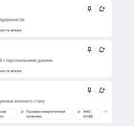
підприємстві
ом та зв'язок
 дії з персональними даними
ом та зв'язок
 умовах воєнного стану
сові
Паливно-енергетичний
ЖКГ,
+9
ги
комплекс
ОСББ