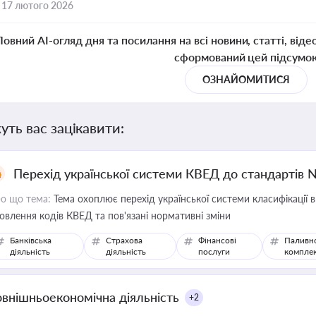
,
17 лютого 2026
Повний AI-огляд дня та посилання на всі новини, статті, віде
сформований цей підсумо
ОЗНАЙОМИТИСЯ
уть вас зацікавити:
Перехід української системи КВЕД до стандартів 
о що тема:
Тема охоплює перехід української системи класифікації в
овлення кодів КВЕД та пов'язані нормативні зміни
Банківська
Страхова
Фінансові
Паливн
діяльність
діяльність
послуги
компле
овнішньоекономічна діяльність
+2