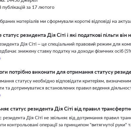
8 публікацій за 17 лютого
ібраних матеріалів ми сформували короткі відповіді на актуал
 статус резидента Дія Сіті і які податкові пільги він 
езидента Дія Сіті – це спеціальний правовий режим для компа
едбачає знижену ставку податку на доходи фізичних осіб (5%)
о
оги потрібно виконати для отримання статусу резиде
мання статусу необхідно відповідати критеріям, визначени
и та дотримуватися встановлених правил ведення діяльност
о
ьняє статус резидента Дія Сіті від правил трансферт
ус резидента Дія Сіті не звільняє від дотримання правил тра
ати контрольовані операції за принципом "витягнутої руки" т