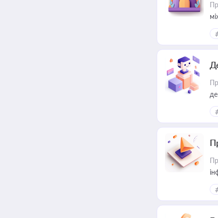
Пр
мі
Д
Пр
де
П
Пр
ін