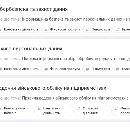
ібербезпека та захист даних
о що тема:
Інформаційна безпека та захист персональних даних на 
Банківська діяльність
Фінансові послуги
IT-індустрія
Телек
ахист персональних даних
о що тема:
Підбірка інформації про збір, обробку, передачу та інші
Банківська діяльність
Фінансові послуги
IT-індустрія
Телек
едення військового обліку на підприємствах
о що тема:
Правила ведення військового обліку на підприємствах в
Ринок цінних
Банківська
Страхова
Фінан
паперів
діяльність
діяльність
послу