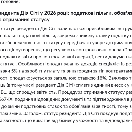
 головне:
зидента Дія Сіті у 2026 році: податкові пільги, обов
 отримання статусу
і статус резидента Дія Сіті залишається привабливим інстру
ціальні податкові пільги, зокрема знижену ставку податку н
та збереження цього статусу передбачає суворе дотримання
ого ціноутворення, що регулюють контрольовані операції за
 подавати звіти про контрольовані операції, вести документ
 статусі. Особливості оподаткування доходів спеціалістів р
тавки 5% на заробітну плату та винагороди за гіг-контрактам
ості оподатковується за загальною ставкою 18%. Важливо та
ь (в тому числі резидент Дія Сіті) сплатив єдиний внесок у
В1, що спрощує звітність. Процедура отримання статусу ре
67-ІХ, подання відповідних документів та підтвердження від
до зміни податкових ставок та обов’язків зі звітності, том
такі зміни. Загалом, статус резидента Дія Сіті поєднує под
 звітності, що вимагає від бізнесу уважності та відповідальн