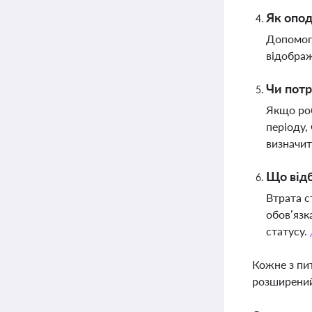
Як опод
Допомога
відображ
Чи потр
Якщо роб
періоду,
визначит
Що відб
Втрата с
обов’язк
статусу.
Кожне з пи
розширений