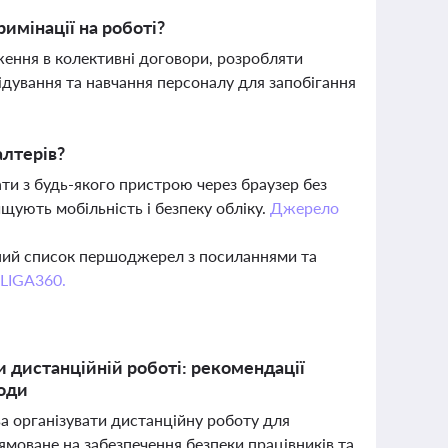
имінації на роботі?
ення в колективні договори, розробляти
ідування та навчання персоналу для запобігання
алтерів?
ти з будь-якого пристрою через браузер без
щують мобільність і безпеку обліку.
Джерело
вний список першоджерел з посиланнями та
 LIGA360.
и дистанційній роботі: рекомендації
годи
а організувати дистанційну роботу для
ямоване на забезпечення безпеки працівників та