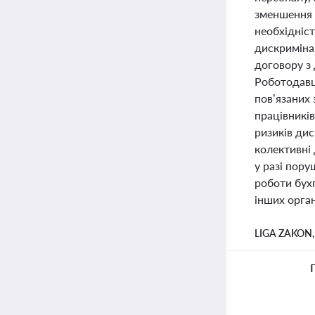
зменшення 
необхідніс
дискриміна
договору з
Роботодавці
пов’язаних 
працівників
ризиків ди
колективні 
у разі пору
роботи бухг
інших орган
LIGA ZAKON