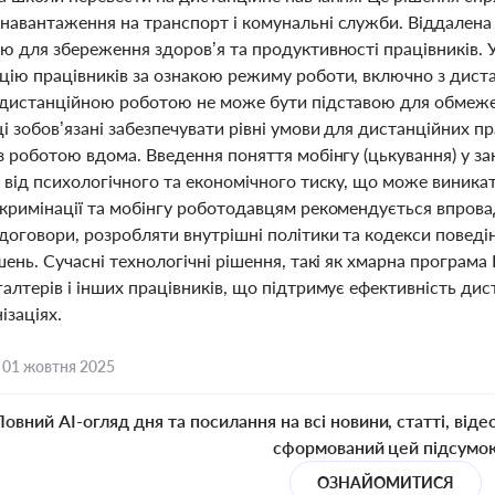
навантаження на транспорт і комунальні служби. Віддалена 
тю для збереження здоров’я та продуктивності працівників. 
цію працівників за ознакою режиму роботи, включно з дис
 дистанційною роботою не може бути підставою для обмежен
 зобов’язані забезпечувати рівні умови для дистанційних пр
з роботою вдома. Введення поняття мобінгу (цькування) у з
 від психологічного та економічного тиску, що може виникати
скримінації та мобінгу роботодавцям рекомендується впров
договори, розробляти внутрішні політики та кодекси поведі
шень. Сучасні технологічні рішення, такі як хмарна програма
алтерів і інших працівників, що підтримує ефективність ди
ізаціях.
,
01 жовтня 2025
Повний AI-огляд дня та посилання на всі новини, статті, віде
сформований цей підсумо
ОЗНАЙОМИТИСЯ