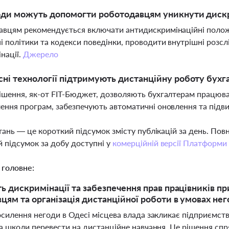
оди можуть допомогти роботодавцям уникнути дискр
вцям рекомендується включати антидискримінаційні полож
і політики та кодекси поведінки, проводити внутрішні розсл
нації.
Джерело
сні технології підтримують дистанційну роботу бухг
ішення, як-от FIT-Бюджет, дозволяють бухгалтерам працюва
ення програм, забезпечують автоматичні оновлення та підви
тань — це короткий підсумок змісту публікацій за день. По
 підсумок за добу доступні у
комерційній версії Платформи
 головне:
ть дискримінації та забезпечення прав працівників пр
цям та організація дистанційної роботи в умовах не
осилення негоди в Одесі місцева влада закликає підприємств
а школи перевести на дистанційне навчання. Це рішення спр