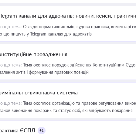
elegram канали для адвокатів: новини, кейси, практич
о що тема:
Огляди нормативних змін, судова практика, коментарі екс
о що пишуть у Telegram каналах для адвокатів
онституційне провадження
о що тема:
Тема охоплює порядок здійснення Конституційним Судом
валення актів і формування правових позицій
римінально-виконавча система
о що тема:
Тема охоплює організацію та правове регулювання викона
танов виконання покарань та статус осіб, які відбувають покарання
рактика ЄСПЛ
+1