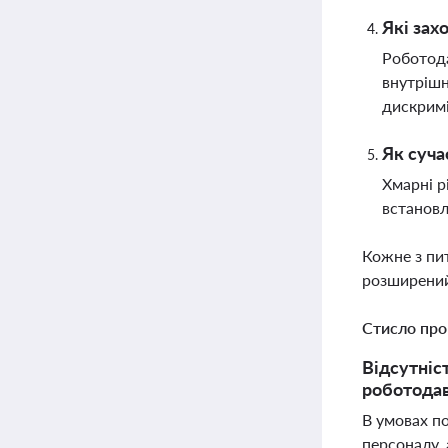
Які зах
Роботода
внутрішн
дискримі
Як суча
Хмарні р
встановл
Кожне з пи
розширений
Стисло про
Відсутніс
роботодав
В умовах п
персоналу, 