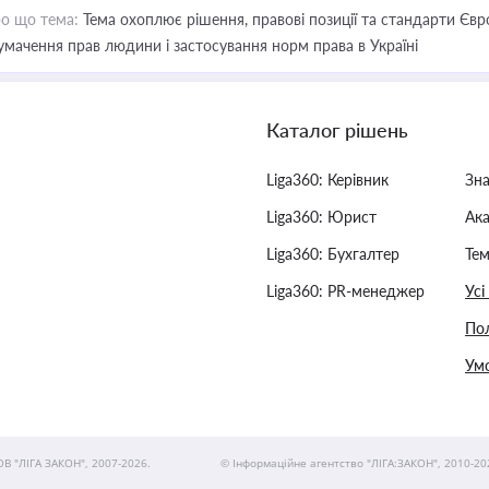
о що тема:
Тема охоплює рішення, правові позиції та стандарти Євр
умачення прав людини і застосування норм права в Україні
Каталог рішень
Liga360: Керівник
Зн
Liga360: Юрист
Ак
Liga360: Бухгалтер
Тем
Liga360: PR-менеджер
Усі
Пол
Умо
ОВ "ЛІГА ЗАКОН", 2007-2026.
© Інформаційне агентство "ЛІГА:ЗАКОН", 2010-20