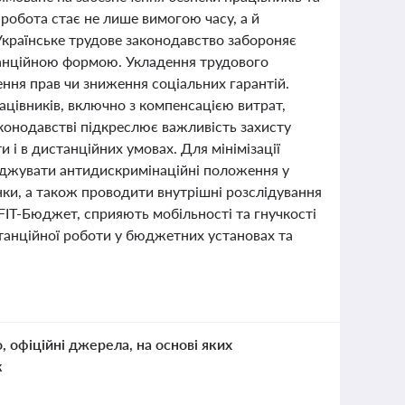
робота стає не лише вимогою часу, а й
Українське трудове законодавство забороняє
танційною формою. Укладення трудового
ня прав чи зниження соціальних гарантій.
ацівників, включно з компенсацією витрат,
аконодавстві підкреслює важливість захисту
 і в дистанційних умовах. Для мінімізації
аджувати антидискримінаційні положення у
нки, а також проводити внутрішні розслідування
 FIT-Бюджет, сприяють мобільності та гнучкості
станційної роботи у бюджетних установах та
о, офіційні джерела, на основі яких
к