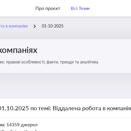
Про проєкт
Всі Теми
та в компаніях
01-10-2025
компаніях
бота в компаніях: правові особливості, факти, тренди та аналітика
01.10.2025 по темі: Віддалена робота в компані
но:
14359 джерел