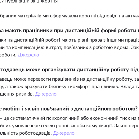
17 публікацій за 1 жовтня
ібраних матеріалів ми сформували короткі відповіді на актуал
ва мають працівники при дистанційній формі роботи в
ки на дистанційній роботі мають рівні права з іншими прац
ми та компенсацією витрат, пов’язаних з роботою вдома. За
роботи.
Джерело
тодавець може організувати дистанційну роботу під
вець може перевести працівників на дистанційну роботу, заб
у, а також врахувати безпеку і комфорт працівників. Влад
шення ризиків.
Джерело
 мобінг і як він пов’язаний з дистанційною роботою?
 це систематичний психологічний або економічний тиск на 
йних умовах через електронні засоби комунікації. Закон пере
альність роботодавців.
Джерело