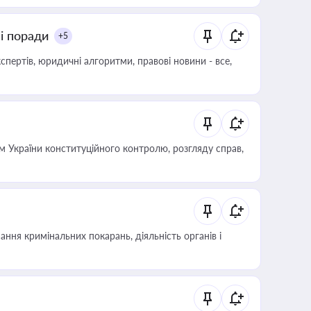
ні поради
+5
пертів, юридичні алгоритми, правові новини - все,
 України конституційного контролю, розгляду справ,
ння кримінальних покарань, діяльність органів і