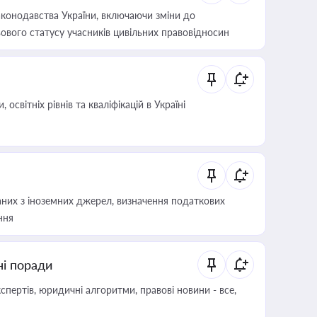
конодавства України, включаючи зміни до
ового статусу учасників цивільних правовідносин
світніх рівнів та кваліфікацій в Україні
аних з іноземних джерел, визначення податкових
ння
ні поради
пертів, юридичні алгоритми, правові новини - все,