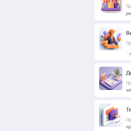
Пр
ре
В
Пр
Д
Пр
зо
T
Пр
пр