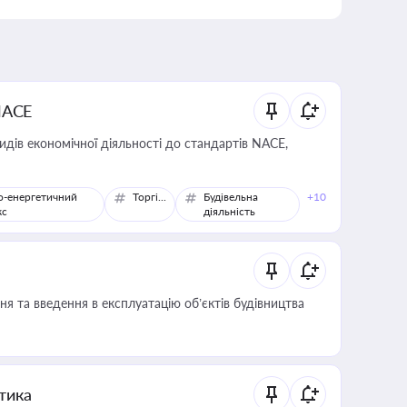
NACE
идів економічної діяльності до стандартів NACE,
о-енергетичний
Торгівля
Будівельна
+10
кс
діяльність
я та введення в експлуатацію об’єктів будівництва
итика