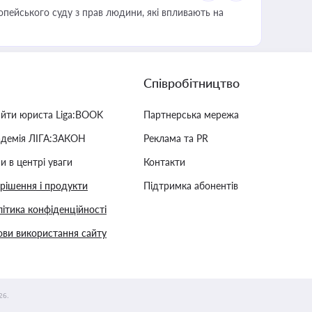
опейського суду з прав людини, які впливають на
Співробітництво
айти юриста Liga:BOOK
Партнерська мережа
адемія ЛІГА:ЗАКОН
Реклама та PR
и в центрі уваги
Контакти
 рішення і продукти
Підтримка абонентів
ітика конфіденційності
ви використання сайту
26.