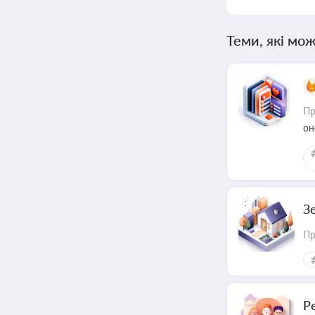
Теми, які мож
Пр
он
З
Пр
Р