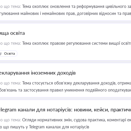
о що тема:
Тема охоплює оновлення та реформування цивільного за
гулювання майнових і немайнових прав, договірних відносин та прав
ища освіта
о що тема:
Тема охоплює правове регулювання системи вищої освіти, о
Освіта
екларування іноземних доходів
о що тема:
Тема стосується обов’язку декларування доходів, отрим
бов’язань та застосування правил уникнення подвійного оподаткува
elegram канали для нотаріусів: новини, кейси, практич
о що тема:
Огляди нормативних змін, судова практика, коментарі екс
о що пишуть у Telegram каналах для нотаріусів