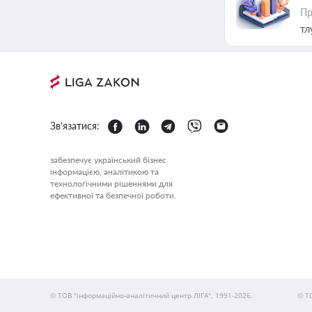
Пр
тл
Зв'язатися:
забезпечує український бізнес
інформацією, аналітикою та
технологічними рішеннями для
ефективної та безпечної роботи.
© ТОВ "інформаційно-аналітичний центр ЛІГА", 1991-2026.
© Т