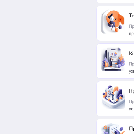
T
Пр
пр
К
Пр
ух
К
Пр
ус
П