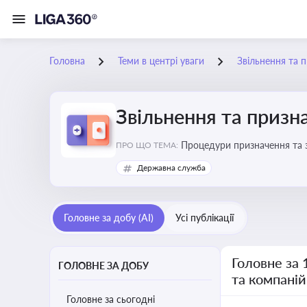
Головна
Теми в центрі уваги
Звільнення та 
Звільнення та призн
Процедури призначення та з
ПРО ЩО ТЕМА:
Державна служба
Головне за добу (AI)
Усі публікації
Головне за 
ГОЛОВНЕ ЗА ДОБУ
та компаній
Головне за сьогодні