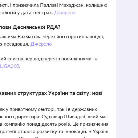
лекті, і призначила Паллаві Махаджан, колишню
нологій у дата-центрах.
Джерело
лови Деснянської РДА?
ксима Бахматова через його протиправні дії,
ля посадовця.
Джерело
вний список першоджерел з посиланнями та
 LIGA360.
вних структурах України та світу: нові
як у приватному секторі, так і в державних
ального директора: Судхакар Шиваджі, який має
в компанію понад десять років. Це призначення
тегії сталого розвитку та інновацій. В Україні