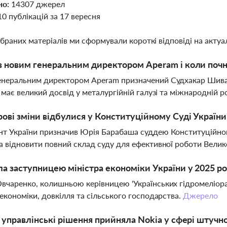
но:
14307 джерел
10 публікацій за 17 вересня
ібраних матеріалів ми сформували короткі відповіді на актуал
в новим генеральним директором Aperam і коли почн
неральним директором Aperam призначений Судхакар Шивадж
н має великий досвід у металургійній галузі та міжнародній р
рові зміни відбулися у Конституційному Суді України
т України призначив Юрія Барабаша суддею Конституційно
а відновити повний склад суду для ефективної роботи Велик
ла заступницею міністра економіки України у 2025 ро
вчаренко, колишньою керівницею 'Українських гідромеліора
 економіки, довкілля та сільського господарства.
Джерело
і управлінські рішення прийняла Nokia у сфері штучн