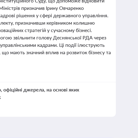
нституційного Суду, що допоможе відновити
 Міністрів призначив Ірину Овчаренко
кадрові рішення у сфері державного управління.
телекту, призначивши керівником колишню
ваційних стратегій у сучасному бізнесі.
могою звільнити голову Деснянської РДА через
 управлінськими кадрами. Ці події ілюструють
і, що мають значний вплив на розвиток бізнесу та
о, офіційні джерела, на основі яких
к