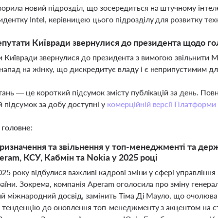
ворила новий підрозділ, що зосередиться на штучному інте
идентку Intel, керівницею цього підрозділу для розвитку тех
путати Київради звернулися до президента щодо го
 Київради звернулися до президента з вимогою звільнити Ма
напад на жінку, що дискредитує владу і є неприпустимим д
тань — це короткий підсумок змісту публікацій за день. По
 підсумок за добу доступні у
комерційній версії Платформи
 головне:
ризначення та звільнення у топ-менеджменті та держа
eram, КСУ, Кабмін та Nokia у 2025 році
025 року відбулися важливі кадрові зміни у сфері управління 
раїни. Зокрема, компанія Aperam оголосила про зміну генер
ий міжнародний досвід, замінить Тіма Ді Мауло, що очолюва
тенденцію до оновлення топ-менеджменту з акцентом на стра