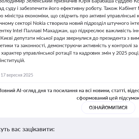
Володимир Зеленський призначив Юрія Барабаша суддею Ко
д суду і забезпечити його ефективну роботу. Також Кабінет
 міністра економіки, що свідчить про активні управлінські 
ічному секторі Nokia створила новий підрозділ штучного ін
нтку Intel Паллаві Махаджан, що підкреслює важливість інно
 Києві депутати міської ради звернулися до президента з ви
тики та законності, демонструючи активність у контролі за
характер управлінської ротації та кадрових змін у 2025 роц
інституцій.
,
17 вересня 2025
Повний AI-огляд дня та посилання на всі новини, статті, віде
сформований цей підсумо
ОЗНАЙОМИТИСЯ
уть вас зацікавити: