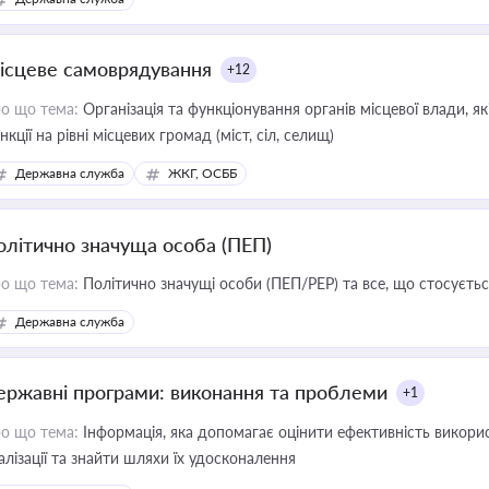
ісцеве самоврядування
+12
о що тема:
Організація та функціонування органів місцевої влади, я
нкції на рівні місцевих громад (міст, сіл, селищ)
Державна служба
ЖКГ, ОСББ
олітично значуща особа (ПЕП)
о що тема:
Політично значущі особи (ПЕП/PEP) та все, що стосується
Державна служба
ержавні програми: виконання та проблеми
+1
о що тема:
Інформація, яка допомагає оцінити ефективність викор
алізації та знайти шляхи їх удосконалення