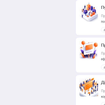
П
Пр
по
П
Пр
еф
Д
Пр
ко
та