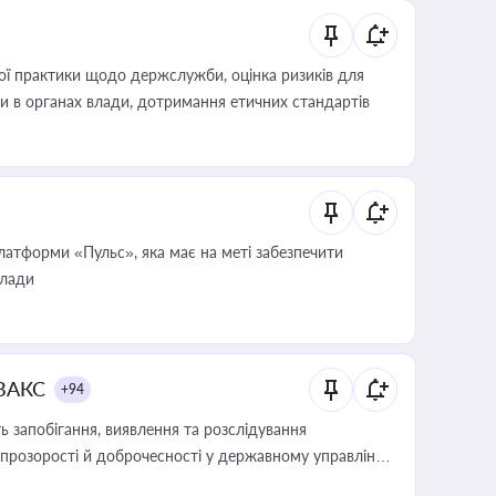
вої практики щодо держслужби, оцінка ризиків для
ини в органах влади, дотримання етичних стандартів
атформи «Пульс», яка має на меті забезпечити
влади
 ВАКС
+94
 запобігання, виявлення та розслідування
розорості й доброчесності у державному управлінні