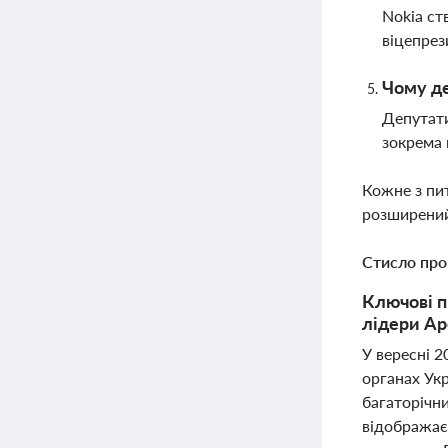
Nokia ст
віцепрез
Чому де
Депутати
зокрема 
Кожне з пи
розширений
Стисло про
Ключові п
лідери Ap
У вересні 2
органах Ук
багаторічн
відображає 