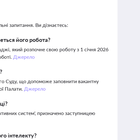
ьні запитання. Ви дізнаєтесь:
еться його робота?
і, який розпочне свою роботу з 1 січня 2026
оботі.
Джерело
?
го Суду, що допоможе заповнити вакантну
ої Палати.
Джерело
ці?
тивних систем', призначено заступницею
ого інтелекту?