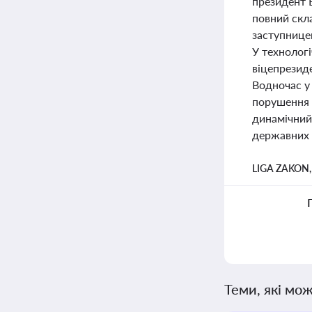
президент 
повний скла
заступницею
У технолог
віцепрезиде
Водночас у
порушення е
динамічний 
державних 
LIGA ZAKON
Теми, які мож