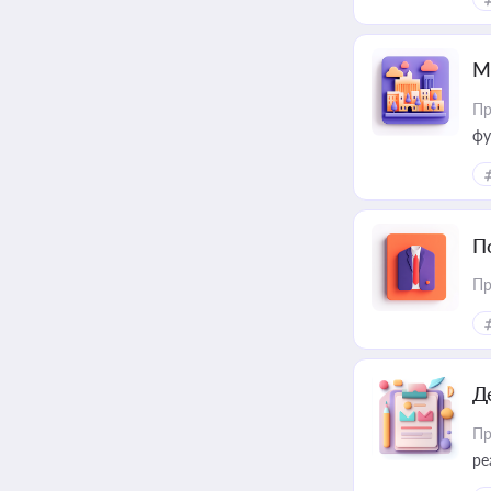
М
Пр
фу
П
Пр
Д
Пр
ре