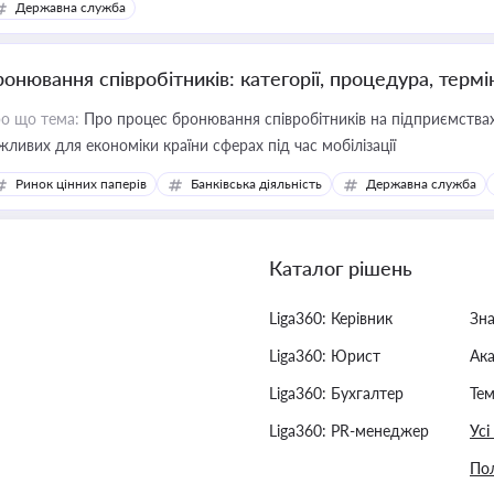
Державна служба
ронювання співробітників: категорії, процедура, термі
о що тема:
Про процес бронювання співробітників на підприємствах,
жливих для економіки країни сферах під час мобілізації
Ринок цінних паперів
Банківська діяльність
Державна служба
Каталог рішень
Liga360: Керівник
Зн
Liga360: Юрист
Ак
Liga360: Бухгалтер
Тем
Liga360: PR-менеджер
Усі
Пол