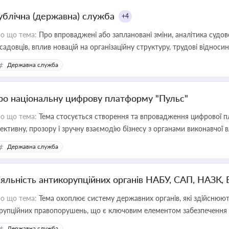
ублічна (державна) служба
+4
о що тема:
Про впроваджені або заплановані зміни, аналітика судо
садовців, вплив новацій на організаційну структуру, трудові віднос
Державна служба
ро національну цифрову платформу "Пульс"
о що тема:
Тема стосується створення та впровадження цифрової пл
ективну, прозору і зручну взаємодію бізнесу з органами виконавчої 
Державна служба
іяльність антикорупційних органів НАБУ, САП, НАЗК,
о що тема:
Тема охоплює систему державних органів, які здійснюють
рупційних правопорушень, що є ключовим елементом забезпечення п
 бізнесі
Державна служба