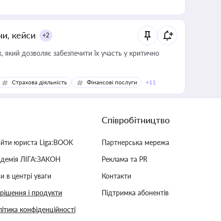
ни, кейси
+2
 який дозволяє забезпечити їх участь у критично
Страхова діяльність
Фінансові послуги
+11
Співробітництво
айти юриста Liga:BOOK
Партнерська мережа
адемія ЛІГА:ЗАКОН
Реклама та PR
и в центрі уваги
Контакти
 рішення і продукти
Підтримка абонентів
ітика конфіденційності