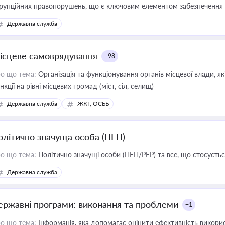
рупційних правопорушень, що є ключовим елементом забезпечення п
 бізнесі
Державна служба
ісцеве самоврядування
+98
о що тема:
Організація та функціонування органів місцевої влади, я
нкції на рівні місцевих громад (міст, сіл, селищ)
Державна служба
ЖКГ, ОСББ
олітично значуща особа (ПЕП)
о що тема:
Політично значущі особи (ПЕП/PEP) та все, що стосується
Державна служба
ержавні програми: виконання та проблеми
+1
о що тема:
Інформація, яка допомагає оцінити ефективність викор