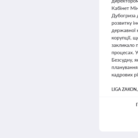
директором
Кабінет Мі
Дубогриза 
розвитку і
державної 
корупції, щ
закликало 
процесах. 
Безсудну, я
планування,
кадрових рі
LIGA ZAKON