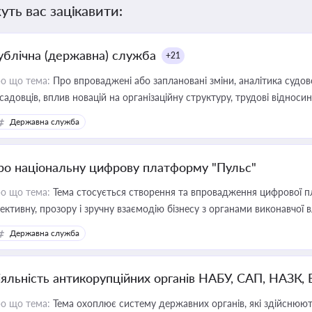
уть вас зацікавити:
ублічна (державна) служба
+21
о що тема:
Про впроваджені або заплановані зміни, аналітика судо
садовців, вплив новацій на організаційну структуру, трудові віднос
Державна служба
ро національну цифрову платформу "Пульс"
о що тема:
Тема стосується створення та впровадження цифрової пл
ективну, прозору і зручну взаємодію бізнесу з органами виконавчої 
Державна служба
іяльність антикорупційних органів НАБУ, САП, НАЗК,
о що тема:
Тема охоплює систему державних органів, які здійснюють