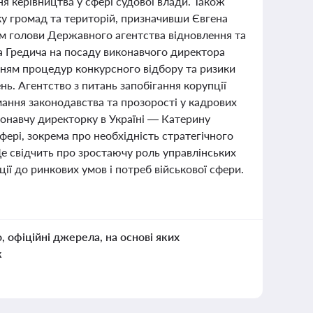
 керівництва у сфері судової влади. Також
ку громад та територій, призначивши Євгена
ом голови Державного агентства відновлення та
а Гредича на посаду виконавчого директора
нням процедур конкурсного відбору та ризики
нь. Агентство з питань запобігання корупції
ання законодавства та прозорості у кадрових
онавчу директорку в Україні — Катерину
сфері, зокрема про необхідність стратегічного
Це свідчить про зростаючу роль управлінських
ії до ринкових умов і потреб військової сфери.
о, офіційні джерела, на основі яких
к