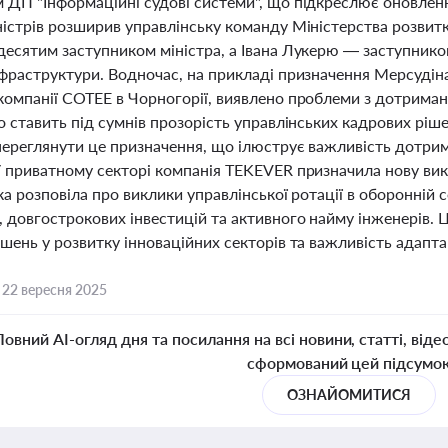
 ДП "Інформаційні судові системи", що підкреслює оновлення
ністрів розширив управлінську команду Міністерства розвит
десятим заступником міністра, а Івана Лукерю — заступник
нфраструктури. Водночас, на прикладі призначення Мерсудін
компанії COTEE в Чорногорії, виявлено проблеми з дотрима
о ставить під сумнів прозорість управлінських кадрових ріше
переглянути це призначення, що ілюструє важливість дотрим
У приватному секторі компанія TEKEVER призначила нову вик
ка розповіла про виклики управлінської ротації в оборонній 
 довгострокових інвестицій та активного найму інженерів. 
шень у розвитку інноваційних секторів та важливість адаптац
,
22 вересня 2025
Повний AI-огляд дня та посилання на всі новини, статті, віде
сформований цей підсумо
ОЗНАЙОМИТИСЯ