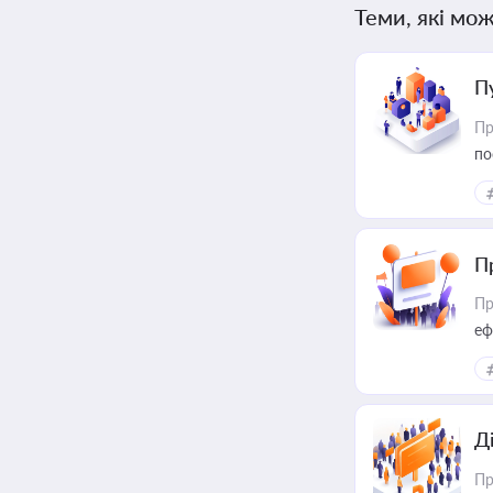
Теми, які мож
П
Пр
по
П
Пр
еф
Д
Пр