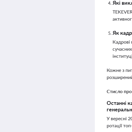
Які вик
TEKEVER 
активног
Як кадр
Кадрові 
сучасних
інституц
Кожне з пи
розширений
Стисло про
Останні к
генеральн
У вересні 2
ротації то