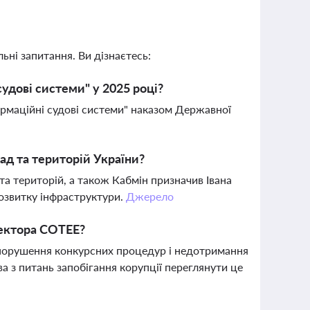
ьні запитання. Ви дізнаєтесь:
удові системи" у 2025 році?
рмаційні судові системи" наказом Державної
мад та територій України?
та територій, а також Кабмін призначив Івана
озвитку інфраструктури.
Джерело
ректора COTEE?
 порушення конкурсних процедур і недотримання
а з питань запобігання корупції переглянути це