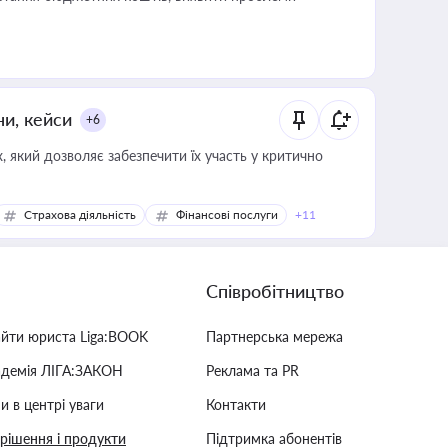
ни, кейси
+6
 який дозволяє забезпечити їх участь у критично
Страхова діяльність
Фінансові послуги
+11
Співробітництво
айти юриста Liga:BOOK
Партнерська мережа
адемія ЛІГА:ЗАКОН
Реклама та PR
и в центрі уваги
Контакти
 рішення і продукти
Підтримка абонентів