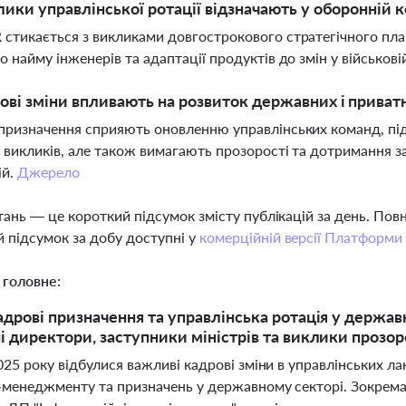
лики управлінської ротації відзначають у оборонній 
стикається з викликами довгострокового стратегічного план
о найму інженерів та адаптації продуктів до змін у військові
ові зміни впливають на розвиток державних і приватн
призначення сприяють оновленню управлінських команд, пі
 викликів, але також вимагають прозорості та дотримання 
ій.
Джерело
тань — це короткий підсумок змісту публікацій за день. По
 підсумок за добу доступні у
комерційній версії Платформи
 головне:
адрові призначення та управлінська ротація у держав
і директори, заступники міністрів та виклики прозор
025 року відбулися важливі кадрові зміни в управлінських л
п-менеджменту та призначень у державному секторі. Зокрема