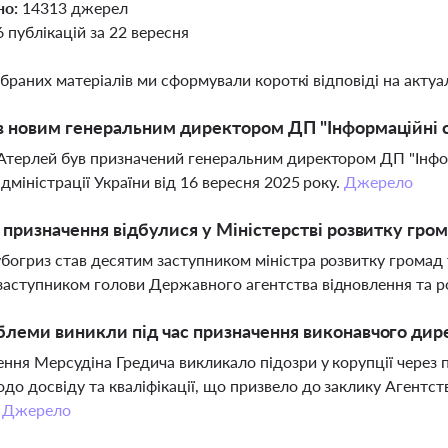
но:
14313 джерел
6 публікацій за 22 вересня
ібраних матеріалів ми сформували короткі відповіді на актуал
в новим генеральним директором ДП "Інформаційні с
Атерлей був призначений генеральним директором ДП "Інфо
адміністрації України від 16 вересня 2025 року.
Джерело
і призначення відбулися у Міністерстві розвитку гро
богриз став десятим заступником міністра розвитку громад 
аступником голови Державного агентства відновлення та р
блеми виникли під час призначення виконавчого ди
ння Мерсудіна Гредича викликало підозри у корупції через
до досвіду та кваліфікації, що призвело до заклику Агентств
.
Джерело