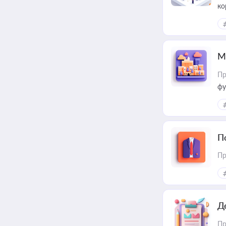
ко
та
М
Пр
фу
П
Пр
Д
Пр