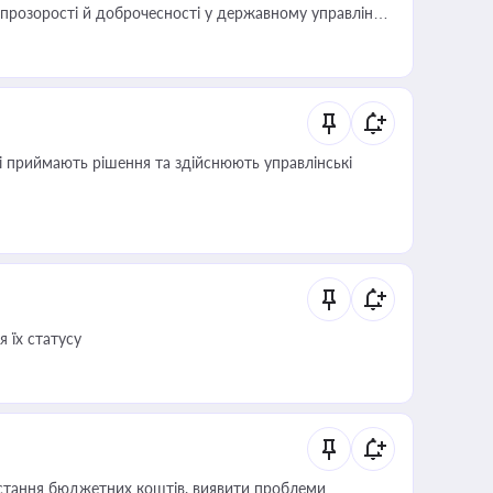
розорості й доброчесності у державному управлінні
кі приймають рішення та здійснюють управлінські
 їх статусу
истання бюджетних коштів, виявити проблеми