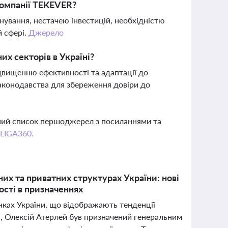
компанії TEKEVER?
ування, нестачею інвестицій, необхідністю
й сфері.
Джерело
их секторів в Україні?
двищенню ефективності та адаптації до
законодавства для збереження довіри до
вний список першоджерел з посиланнями та
 LIGA360.
них та приватних структурах України: нові
ості в призначеннях
анках України, що відображають тенденції
, Олексій Атерлей був призначений генеральним