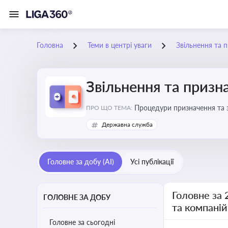
Головна
Теми в центрі уваги
Звільнення та 
Звільнення та призн
Процедури призначення та з
ПРО ЩО ТЕМА:
Державна служба
Головне за добу (AI)
Усі публікації
Головне за 
ГОЛОВНЕ ЗА ДОБУ
та компаній
Головне за сьогодні