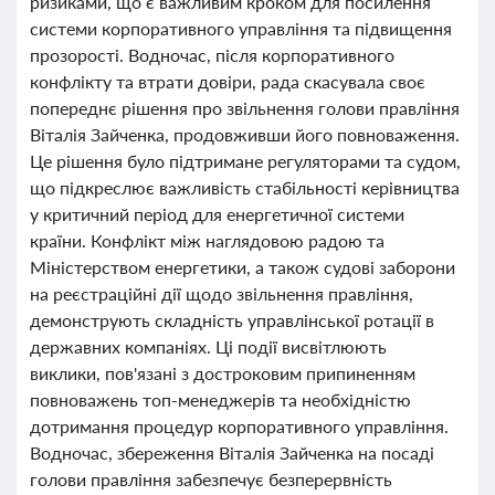
ризиками, що є важливим кроком для посилення
системи корпоративного управління та підвищення
прозорості. Водночас, після корпоративного
конфлікту та втрати довіри, рада скасувала своє
попереднє рішення про звільнення голови правління
Віталія Зайченка, продовживши його повноваження.
Це рішення було підтримане регуляторами та судом,
що підкреслює важливість стабільності керівництва
у критичний період для енергетичної системи
країни. Конфлікт між наглядовою радою та
Міністерством енергетики, а також судові заборони
на реєстраційні дії щодо звільнення правління,
демонструють складність управлінської ротації в
державних компаніях. Ці події висвітлюють
виклики, пов'язані з достроковим припиненням
повноважень топ-менеджерів та необхідністю
дотримання процедур корпоративного управління.
Водночас, збереження Віталія Зайченка на посаді
голови правління забезпечує безперервність