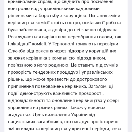
кримінальній справі, що свідчить про посилення
контролю над управлінськими кадровими
рішеннями та боротьбу з корупцією. Питання зміни
керівництва комісії стоїть гостро, оскільки її робота
була заблокована, а довіра до неї значно підірвана.
Розглядаються варіанти як переобрання голови, так
і ліквідації комісії. У Тернополі тривають перевірки
Служби відновлення через підозри у корупційних
зв’язках керівника з компанією-підрядником,
пов’язаною з його родиною. Це ставить під сумнів
прозорість тендерних процедур і управлінських
рішень, що може призвести до дострокового
припинення повноважень керівника. Загалом, ці
події демонструють важливість прозорості,
відповідальності та оновлення керівництва у сфері
управління на різних рівнях. Також у новинах
згадується День визволення України від
нацистських загарбників, що нагадує про історичні
зміни влади та керівництва у критичні періоди, хоча