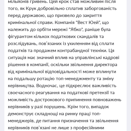
мільйонів гривень. Цей крок став можливим після
того, як Крук добровільно сплатив заборгованість
перед державою, що призвело до закриття
кримінальної справи. Компанія "Вест Юей", що
належить до орбіти мережі "Ябко", раніше була
фігурантом кількох податкових скандалів та
розслідувань, пов’язаних із ухиленням від сплати
податків та продажем контрабандної техніки. Ця
ситуація має значний вплив на управлінські кадрові
рішення в компанії, оскільки звільнення директора
від кримінальної відповідальності може вплинути
на подальшу ротацію топ-менеджменту та зміну
керівництва. Водночас, це підкреслює важливість
своєчасного реагування на податкові претензії та
можливість дострокового припинення повноважень
керівників у разі порушень. Крім того, випадок
демонструє складнощі на ринку праці топ-
менеджерів, де питання призначення та звільнення
керівників пов’язані не лише з професійними