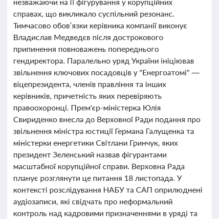
незважаючи на її фігурування у корупційних
справах, що викликало суспільний резонанс.
Тимчасово обов’язки керівника компанії виконує
Владислав Медведєв після дострокового
припинення повноважень попереднього
гендиректора. Паралельно уряд України ініціював
звільнення ключових посадовців у "Енергоатомі" —
віцепрезидента, членів правління та інших
керівників, причетність яких перевіряють
правоохоронці. Прем'єр-міністерка Юлія
Свириденко внесла до Верховної Ради подання про
звільнення міністра юстиції Германа Галущенка та
міністерки енергетики Світлани Гринчук, яких
президент Зеленський назвав фігурантами
масштабної корупційної справи. Верховна Рада
планує розглянути це питання 18 листопада. У
контексті розслідування НАБУ та САП оприлюднені
аудіозаписи, які свідчать про неформальний
контроль над кадровими призначеннями в уряді та