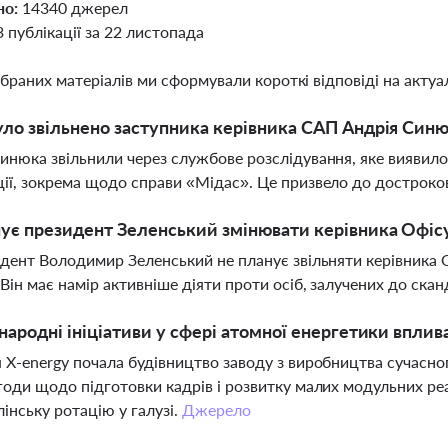
но:
14340 джерел
3 публікації за 22 листопада
ібраних матеріалів ми сформували короткі відповіді на актуал
ло звільнено заступника керівника САП Андрія Син
инюка звільнили через службове розслідування, яке виявил
ії, зокрема щодо справи «Мідас». Це призвело до дострок
ує президент Зеленський змінювати керівника Офіс
идент Володимир Зеленський не планує звільняти керівника
 Він має намір активніше діяти проти осіб, залучених до ска
народні ініціативи у сфері атомної енергетики вплив
 X-energy почала будівництво заводу з виробництва сучасног
годи щодо підготовки кадрів і розвитку малих модульних реа
лінську ротацію у галузі.
Джерело