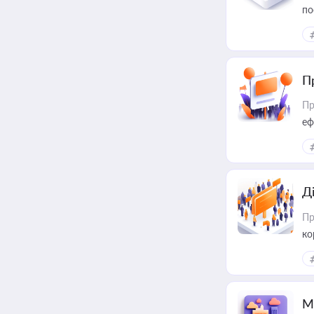
по
П
Пр
еф
Д
Пр
ко
та
М