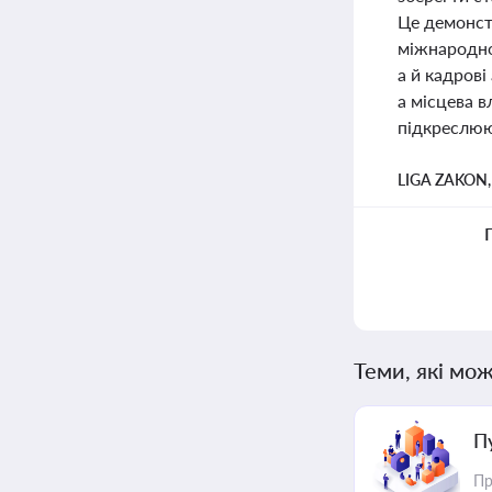
Це демонстр
міжнародном
а й кадрові
а місцева в
підкреслюют
LIGA ZAKON
Теми, які мож
П
Пр