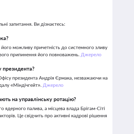
ьні запитання. Ви дізнаєтесь:
юка?
о його можливу причетність до системного зливу
ового припинення його повноважень.
Джерело
у президента?
 Офісу президента Андрія Єрмака, незважаючи на
ндалу «Міндічгейт».
Джерело
ають на управлінську ротацію?
о ядерного палива, а місцева влада Брігам-Сіті
кторів. Це свідчить про активні кадрові рішення