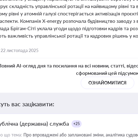
ує складність управлінської ротації на найвищому рівні та 
у рівні у атомній галузі спостерігається активізація проєкт
 аспекти. Компанія X-energy розпочала будівництво заводу 
лада Брігам-Сіті уклала угоди щодо підготовки кадрів та роз
ь важливість управлінської ротації та кадрових рішень у ко
,
22 листопада 2025
Повний AI-огляд дня та посилання на всі новини, статті, віде
сформований цей підсумо
ОЗНАЙОМИТИСЯ
уть вас зацікавити:
ублічна (державна) служба
+25
о що тема:
Про впроваджені або заплановані зміни, аналітика судо