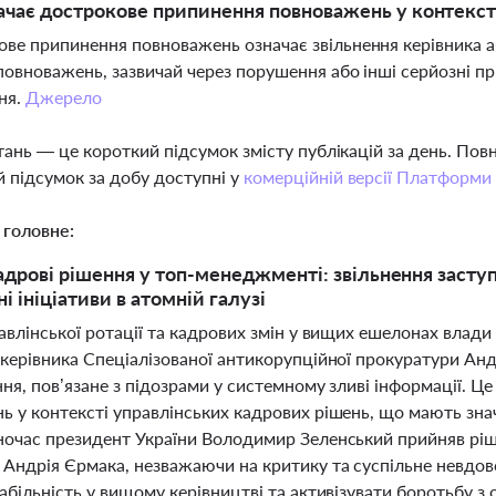
чає дострокове припинення повноважень у контексті
ве припинення повноважень означає звільнення керівника а
повноважень, зазвичай через порушення або інші серйозні п
ня.
Джерело
тань — це короткий підсумок змісту публікацій за день. По
 підсумок за добу доступні у
комерційній версії Платформи
 головне:
адрові рішення у топ-менеджменті: звільнення заст
 ініціативи в атомній галузі
авлінської ротації та кадрових змін у вищих ешелонах влади 
 керівника Спеціалізованої антикорупційної прокуратури Ан
ння, пов’язане з підозрами у системному зливі інформації. 
ь у контексті управлінських кадрових рішень, що мають знач
ночас президент України Володимир Зеленський прийняв ріш
 Андрія Єрмака, незважаючи на критику та суспільне невдов
абільність у вищому керівництві та активізувати боротьбу з