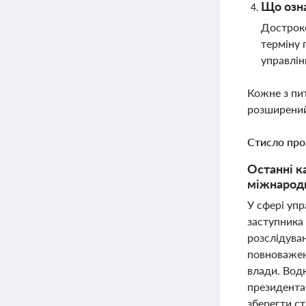
Що озна
Достроко
терміну 
управлін
Кожне з пи
розширений
Стисло про
Останні к
міжнародні
У сфері упр
заступника
розслідува
повноважен
влади. Вод
президента
зберегти ст