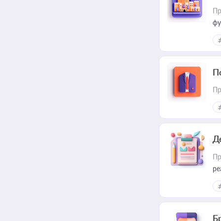
Пр
фу
П
Пр
Д
Пр
ре
Б