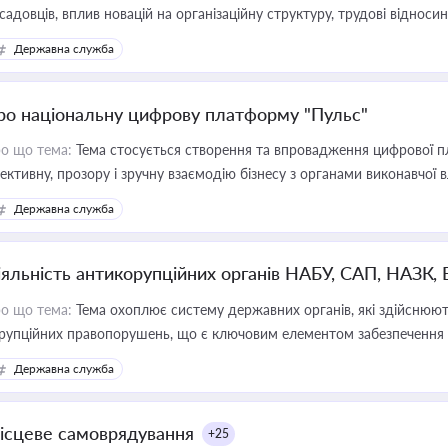
садовців, вплив новацій на організаційну структуру, трудові віднос
Державна служба
ро національну цифрову платформу "Пульс"
о що тема:
Тема стосується створення та впровадження цифрової пл
ективну, прозору і зручну взаємодію бізнесу з органами виконавчої 
Державна служба
іяльність антикорупційних органів НАБУ, САП, НАЗК,
о що тема:
Тема охоплює систему державних органів, які здійснюють
рупційних правопорушень, що є ключовим елементом забезпечення п
 бізнесі
Державна служба
ісцеве самоврядування
+25