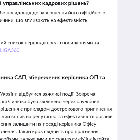
 управлінських кадрових рішень?
бо посадовця до завершення його офіційного
ричини, що впливають на ефективність
вний список першоджерел з посиланнями та
 LIGA360.
упника САП, збереження керівника ОП та
України відбулися важливі події. Зокрема,
дрія Синюка було звільнено через службове
Це рішення є прикладом дострокового припинення
ний вплив на репутацію та ефективність органів
ення залишити на посаді керівника Офісу
олення. Такий крок свідчить про прагнення
 особами, залученими до скандалу «Міндічгейт».