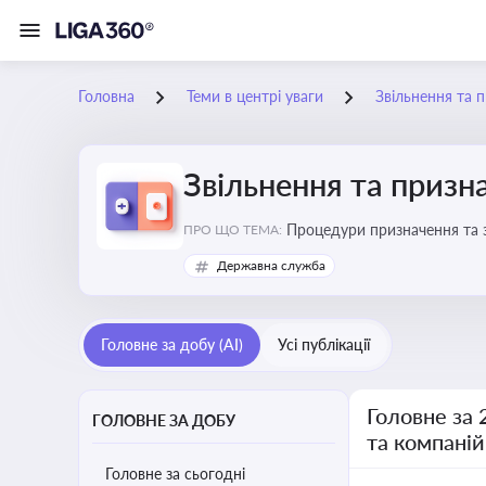
Головна
Теми в центрі уваги
Звільнення та 
Звільнення та призн
Процедури призначення та з
ПРО ЩО ТЕМА:
Державна служба
Головне за добу (AI)
Усі публікації
Головне за 
ГОЛОВНЕ ЗА ДОБУ
та компаній
Головне за сьогодні