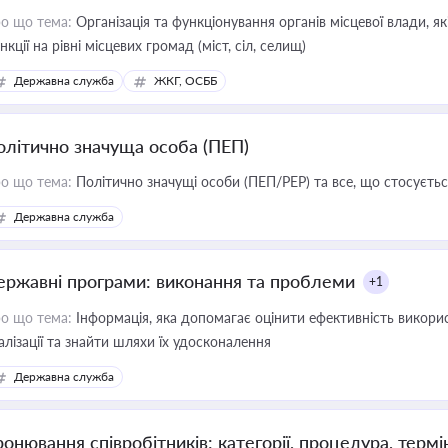
о що тема:
Організація та функціонування органів місцевої влади, я
нкції на рівні місцевих громад (міст, сіл, селищ)
Державна служба
ЖКГ, ОСББ
олітично значуща особа (ПЕП)
о що тема:
Політично значущі особи (ПЕП/PEP) та все, що стосується
Державна служба
ержавні програми: виконання та проблеми
+1
о що тема:
Інформація, яка допомагає оцінити ефективність викор
алізації та знайти шляхи їх удосконалення
Державна служба
ронювання співробітників: категорії, процедура, термі