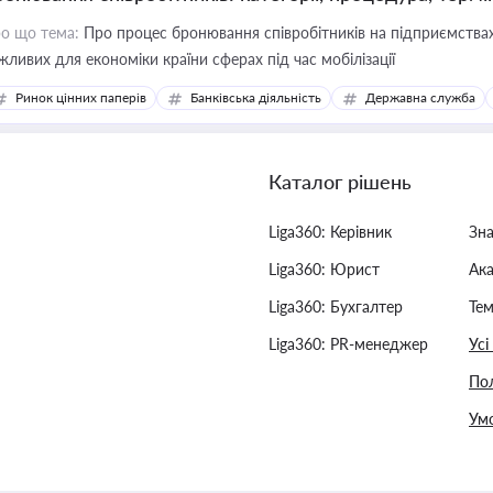
о що тема:
Про процес бронювання співробітників на підприємствах,
жливих для економіки країни сферах під час мобілізації
Ринок цінних паперів
Банківська діяльність
Державна служба
Каталог рішень
Liga360: Керівник
Зн
Liga360: Юрист
Ак
Liga360: Бухгалтер
Тем
Liga360: PR-менеджер
Усі
Пол
Умо