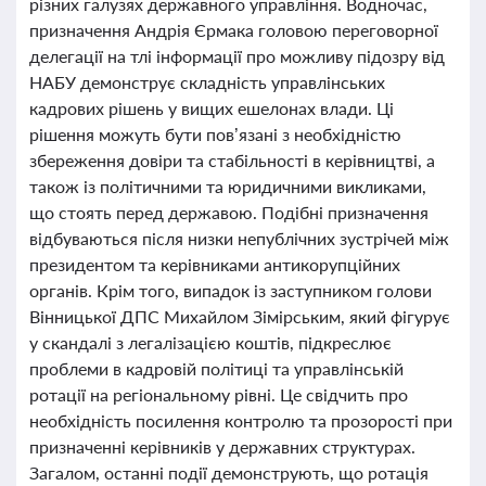
різних галузях державного управління. Водночас,
призначення Андрія Єрмака головою переговорної
делегації на тлі інформації про можливу підозру від
НАБУ демонструє складність управлінських
кадрових рішень у вищих ешелонах влади. Ці
рішення можуть бути пов’язані з необхідністю
збереження довіри та стабільності в керівництві, а
також із політичними та юридичними викликами,
що стоять перед державою. Подібні призначення
відбуваються після низки непублічних зустрічей між
президентом та керівниками антикорупційних
органів. Крім того, випадок із заступником голови
Вінницької ДПС Михайлом Зімірським, який фігурує
у скандалі з легалізацією коштів, підкреслює
проблеми в кадровій політиці та управлінській
ротації на регіональному рівні. Це свідчить про
необхідність посилення контролю та прозорості при
призначенні керівників у державних структурах.
Загалом, останні події демонструють, що ротація