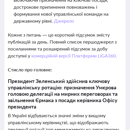
дострокове припинення повноважень і
формування нової управлінської команди на
державному рівні.
Джерело
Кожне з питань — це короткий підсумок змісту
публікацій за день. Повний список першоджерел з
посиланнями та розширений підсумок за добу
доступні у
комерційній версії Платформи LIGA360.
Стисло про головне:
Президент Зеленський здійснив ключову
управлінську ротацію: призначення Умєрова
головою делегації на мирних переговорах та
звільнення Єрмака з посади керівника Офісу
президента
В Україні відбуваються значні зміни у вищому
управлінському керівництві, що відображають
тенденції ротації топ-менеджменту на державному