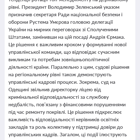
рівні. Президент Володимир Зеленський указом
призначив секретаря Ради національної безпеки і
оборони Рустема Умєрова головою делегації
України на мирних переговорах зі Сполученими
Штатами, замінивши на цій посаді Андрія Єрмака.
Це рішення є важливим кроком у формуванні нової
управлінської команди, що відповідає сучасним
викликам та потребам зовнішньополітичної
діяльності країни. Паралельно з цим, судові рішення
на регіональному рівні також демонструють
управлінські кадрові процеси. Зокрема, суд на
Одещині звільнив директорку ліцею від
кримінальної відповідальності за службову
недбалість, пов’язану з фінансовими порушеннями
під час ремонту покрівлі. Це рішення підкреслює
важливість відповідальності керівників освітніх
закладів та роль колективу у підтримці довіри до
управлінських кадрів. Загалом, ці події ілюструють