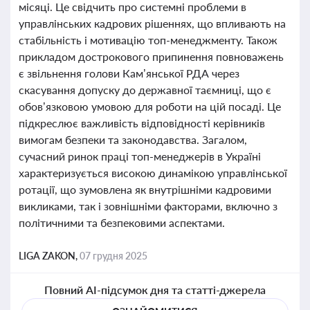
місяці. Це свідчить про системні проблеми в
управлінських кадрових рішеннях, що впливають на
стабільність і мотивацію топ-менеджменту. Також
прикладом дострокового припинення повноважень
є звільнення голови Кам’янської РДА через
скасування допуску до державної таємниці, що є
обов’язковою умовою для роботи на цій посаді. Це
підкреслює важливість відповідності керівників
вимогам безпеки та законодавства. Загалом,
сучасний ринок праці топ-менеджерів в Україні
характеризується високою динамікою управлінської
ротації, що зумовлена як внутрішніми кадровими
викликами, так і зовнішніми факторами, включно з
політичними та безпековими аспектами.
LIGA ZAKON,
07 грудня 2025
Повний AI-підсумок дня та статті-джерела