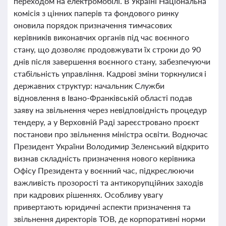
переходом на електромобілі. В Україні Національна
комісія з цінних паперів та фондового ринку
оновила порядок призначення тимчасових
керівників виконавчих органів під час воєнного
стану, що дозволяє продовжувати їх строки до 90
днів після завершення воєнного стану, забезпечуючи
стабільність управління. Кадрові зміни торкнулися і
державних структур: начальник Служби
відновлення в Івано-Франківській області подав
заяву на звільнення через невідповідність процедур
тендеру, а у Верховній Раді зареєстровано проєкт
постанови про звільнення міністра освіти. Водночас
Президент України Володимир Зеленський відкрито
визнав складність призначення нового керівника
Офісу Президента у воєнний час, підкреслюючи
важливість прозорості та антикорупційних заходів
при кадрових рішеннях. Особливу увагу
привертають юридичні аспекти призначення та
звільнення директорів ТОВ, де корпоративні норми