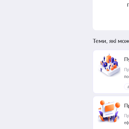
Теми, які мож
П
Пр
по
П
Пр
еф