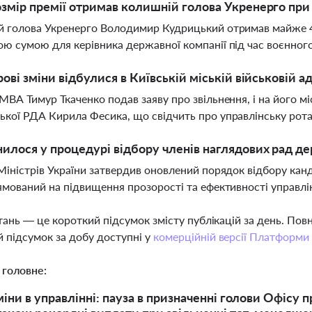
змір премії отримав колишній голова Укренерго при 
 голова Укренерго Володимир Кудрицький отримав майже 40 
ю сумою для керівника державної компанії під час воєнного
рові зміни відбулися в Київській міській військовій а
МВА Тимур Ткаченко подав заяву про звільнення, і на його 
кої РДА Кирила Фесика, що свідчить про управлінську рота
илося у процедурі відбору членів наглядових рад д
Міністрів України затвердив оновлений порядок відбору кан
ямований на підвищення прозорості та ефективності управл
тань — це короткий підсумок змісту публікацій за день. По
 підсумок за добу доступні у
комерційній версії Платформи
 головне:
іни в управлінні: пауза в призначенні голови Офісу п