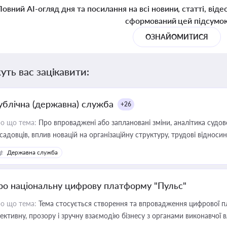
Повний AI-огляд дня та посилання на всі новини, статті, віде
сформований цей підсумо
ОЗНАЙОМИТИСЯ
уть вас зацікавити:
ублічна (державна) служба
+26
о що тема:
Про впроваджені або заплановані зміни, аналітика судо
садовців, вплив новацій на організаційну структуру, трудові віднос
Державна служба
ро національну цифрову платформу "Пульс"
о що тема:
Тема стосується створення та впровадження цифрової пл
ективну, прозору і зручну взаємодію бізнесу з органами виконавчої 