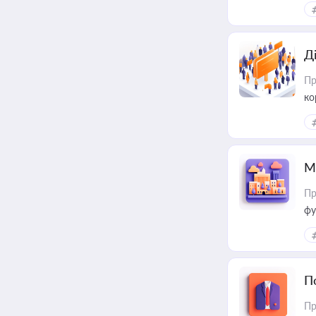
Д
Пр
ко
та
М
Пр
фу
П
Пр