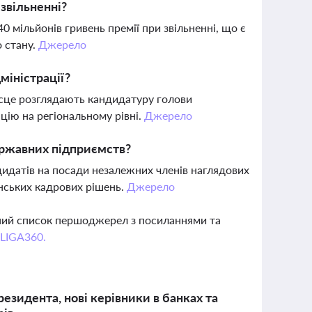
звільненні?
мільйонів гривень премії при звільненні, що є
 стану.
Джерело
дміністрації?
місце розглядають кандидатуру голови
цію на регіональному рівні.
Джерело
ержавних підприємств?
дидатів на посади незалежних членів наглядових
інських кадрових рішень.
Джерело
вний список першоджерел з посиланнями та
 LIGA360.
резидента, нові керівники в банках та