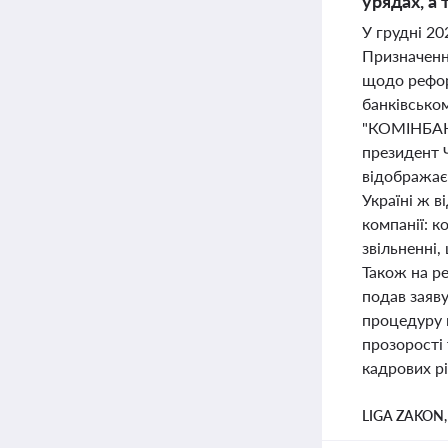
урядах, а
У грудні 20
Призначенн
щодо реформ
банківськом
"КОМІНБАНК
президент 
відображає
Україні ж 
компанії: 
звільненні
Також на ре
подав заяву
процедуру 
прозорості 
кадрових рі
LIGA ZAKON