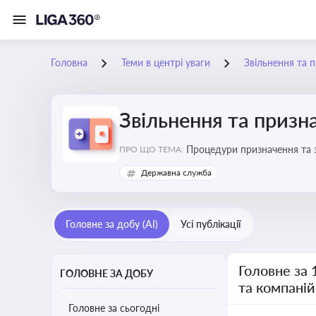
Головна
Теми в центрі уваги
Звільнення та 
Звільнення та призн
Процедури призначення та з
ПРО ЩО ТЕМА:
Державна служба
Головне за добу (AI)
Усі публікації
Головне за 
ГОЛОВНЕ ЗА ДОБУ
та компаній
Головне за сьогодні