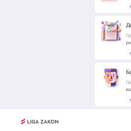
Д
Пр
ре
Б
Пр
ва