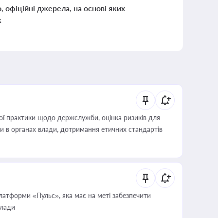
о, офіційні джерела, на основі яких
к
вої практики щодо держслужби, оцінка ризиків для
ини в органах влади, дотримання етичних стандартів
атформи «Пульс», яка має на меті забезпечити
влади