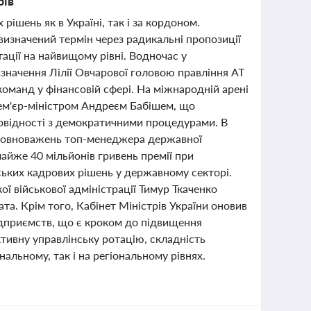
рів
рішень як в Україні, так і за кордоном.
визначений термін через радикальні пропозиції
ації на найвищому рівні. Водночас у
изначення Лілії Овчарової головою правління АТ
манд у фінансовій сфері. На міжнародній арені
рем'єр-міністром Андреєм Бабішем, що
повідності з демократичними процедурами. В
 повноважень топ-менеджера державної
айже 40 мільйонів гривень премії при
ських кадрових рішень у державному секторі.
ої військової адміністрації Тимур Ткаченко
та. Крім того, Кабінет Міністрів України оновив
ідприємств, що є кроком до підвищення
активну управлінську ротацію, складність
альному, так і на регіональному рівнях.