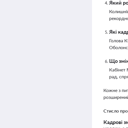
Який ро
Колишній
рекордно
Які кад
Голова К
Оболонсь
Що змін
Кабінет 
рад, спр
Кожне з пи
розширений
Стисло про
Кадрові зм