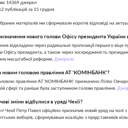
но:
14369 джерел
12 публікацій за 15 грудня
ібраних матеріалів ми сформували короткі відповіді на актуал
изначення нового голови Офісу президента України 
ння відкладено через радикальні пропозиції першого віце-
и Офісу президента, а також через зосередженість президе
ння масштабної реформи.
Джерело
в новим головою правління АТ 'КОМІНБАНК'?
ловою правління АТ 'КОМІНБАНК' призначено Лілію Овчарову
кій сфері та раніше була заступником голови правління.
Дже
чові зміни відбулися в уряді Чехії?
т Чехії Петр Павел офіційно призначив новий уряд на чолі 
тських виборів, сформувавши коаліцію з представників кіль