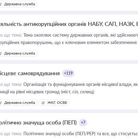
Державна служба
іяльність антикорупційних органів НАБУ, САП, НАЗК,
о що тема:
Тема охоплює систему державних органів, які здійснюють
рупційних правопорушень, що є ключовим елементом забезпечення п
 бізнесі
Державна служба
ісцеве самоврядування
+119
о що тема:
Організація та функціонування органів місцевої влади, я
нкції на рівні місцевих громад (міст, сіл, селищ)
Державна служба
ЖКГ, ОСББ
олітично значуща особа (ПЕП)
+7
о що тема:
Політично значущі особи (ПЕП/PEP) та все, що стосується