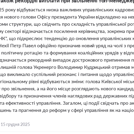
 також рекордні виплати при звільненні топ-менедже
25 року відбувається низка важливих управлінських кадрових 
я нового голови Офісу президента України відкладено на не
и структури, що свідчить про складність управлінської рот
у секторі відзначається посилення керівництва, зокрема пр
", що підкреслює тенденцію до оновлення управлінських ко
Чехії Петр Павел офіційно призначив новий уряд на чолі з п
 політичну ротацію та формування коаліційних урядів у від
відзначається рекордний випадок дострокового припинення
колишній голова Укренерго Володимир Кудрицький отримав м
, що викликало суспільний резонанс і питання щодо управлін
гіональному рівні відбуваються зміни: голова Київської міськ
 про звільнення, а на його місце розглядають нового кандида
відбору та призначення членів наглядових рад державних п
та ефективності управління. Загалом, ці події свідчать про 
шень та прагнення до реформ у сфері управління як на націон
,
15 грудня 2025