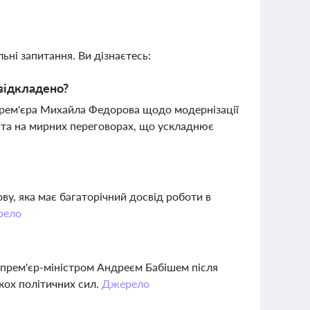
ьні запитання. Ви дізнаєтесь:
відкладено?
прем'єра Михайла Федорова щодо модернізації
нта на мирних переговорах, що ускладнює
, яка має багаторічний досвід роботи в
рело
з прем'єр-міністром Андреєм Бабішем після
кох політичних сил.
Джерело