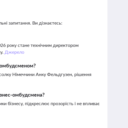
ьні запитання. Ви дізнаєтесь:
026 року стане технічним директором
ку.
Джерело
с-омбудсменом?
солку Німеччини Анку Фельдгузен, рішення
бізнес-омбудсмена?
и бізнесу, підкреслює прозорість і не впливає