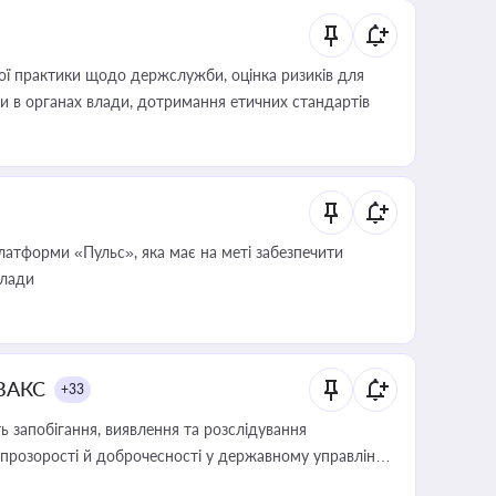
вої практики щодо держслужби, оцінка ризиків для
ини в органах влади, дотримання етичних стандартів
атформи «Пульс», яка має на меті забезпечити
влади
 ВАКС
+33
 запобігання, виявлення та розслідування
розорості й доброчесності у державному управлінні