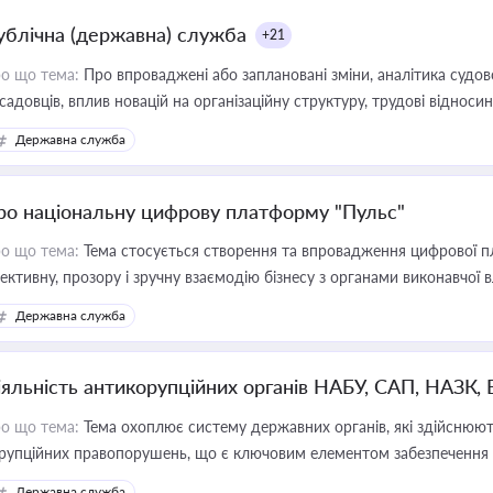
ублічна (державна) служба
+21
о що тема:
Про впроваджені або заплановані зміни, аналітика судо
садовців, вплив новацій на організаційну структуру, трудові віднос
Державна служба
ро національну цифрову платформу "Пульс"
о що тема:
Тема стосується створення та впровадження цифрової пл
ективну, прозору і зручну взаємодію бізнесу з органами виконавчої 
Державна служба
іяльність антикорупційних органів НАБУ, САП, НАЗК,
о що тема:
Тема охоплює систему державних органів, які здійснюють
рупційних правопорушень, що є ключовим елементом забезпечення п
 бізнесі
Державна служба