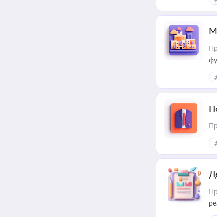
М
Пр
фу
П
Пр
Д
Пр
ре