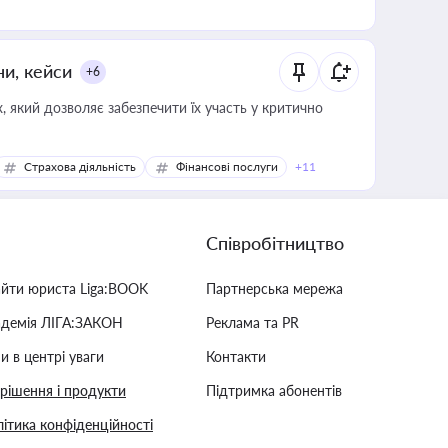
ни, кейси
+6
 який дозволяє забезпечити їх участь у критично
Страхова діяльність
Фінансові послуги
+11
Співробітництво
айти юриста Liga:BOOK
Партнерська мережа
адемія ЛІГА:ЗАКОН
Реклама та PR
и в центрі уваги
Контакти
 рішення і продукти
Підтримка абонентів
ітика конфіденційності