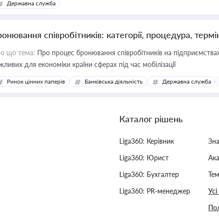
Державна служба
ронювання співробітників: категорії, процедура, термі
о що тема:
Про процес бронювання співробітників на підприємствах,
жливих для економіки країни сферах під час мобілізації
Ринок цінних паперів
Банківська діяльність
Державна служба
Каталог рішень
Liga360: Керівник
Зн
Liga360: Юрист
Ак
Liga360: Бухгалтер
Тем
Liga360: PR-менеджер
Усі
Пол