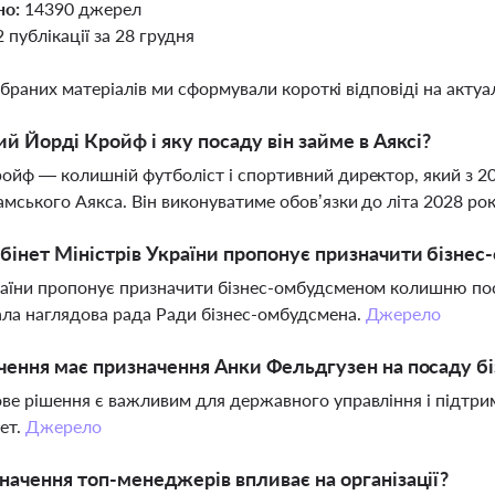
но:
14390 джерел
2 публікації за 28 грудня
ібраних матеріалів ми сформували короткі відповіді на актуал
ий Йорді Кройф і яку посаду він займе в Аяксі?
ойф — колишній футболіст і спортивний директор, який з 2
мського Аякса. Він виконуватиме обов’язки до літа 2028 ро
бінет Міністрів України пропонує призначити бізне
аїни пропонує призначити бізнес-омбудсменом колишню по
ла наглядова рада Ради бізнес-омбудсмена.
Джерело
чення має призначення Анки Фельдгузен на посаду 
ве рішення є важливим для державного управління і підтримк
ет.
Джерело
начення топ-менеджерів впливає на організації?