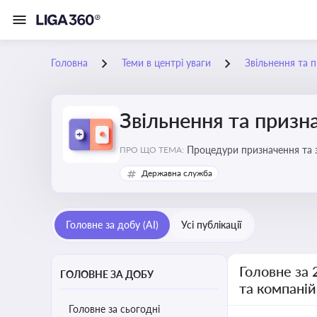
Головна
Теми в центрі уваги
Звільнення та 
Звільнення та призн
Процедури призначення та з
ПРО ЩО ТЕМА:
Державна служба
Головне за добу (AI)
Усі публікації
Головне за 
ГОЛОВНЕ ЗА ДОБУ
та компаній
Головне за сьогодні