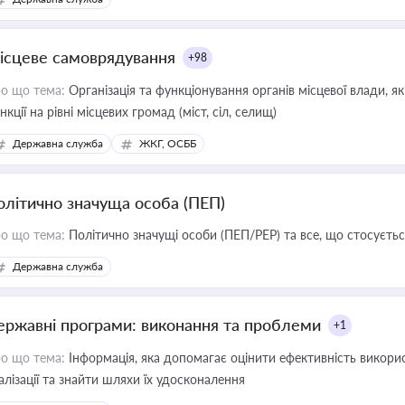
ісцеве самоврядування
+98
о що тема:
Організація та функціонування органів місцевої влади, я
нкції на рівні місцевих громад (міст, сіл, селищ)
Державна служба
ЖКГ, ОСББ
олітично значуща особа (ПЕП)
о що тема:
Політично значущі особи (ПЕП/PEP) та все, що стосується
Державна служба
ержавні програми: виконання та проблеми
+1
о що тема:
Інформація, яка допомагає оцінити ефективність викор
алізації та знайти шляхи їх удосконалення