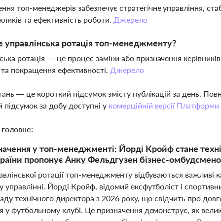
ння топ-менеджерів забезпечує стратегічне управління, стаб
кликів та ефективність роботи.
Джерело
 управлінська ротація топ-менеджменту?
ська ротація — це процес заміни або призначення керівників
та покращення ефективності.
Джерело
тань — це короткий підсумок змісту публікацій за день. По
 підсумок за добу доступні у
комерційній версії Платформи
 головне:
начення у топ-менеджменті: Йорді Кройф стане техні
раїни пропонує Анку Фельдгузен бізнес-омбудсмен
авлінської ротації топ-менеджменту відбуваються важливі кад
 управлінні. Йорді Кройф, відомий ексфутболіст і спортивн
аду технічного директора з 2026 року, що свідчить про довг
 у футбольному клубі. Це призначення демонструє, як велик