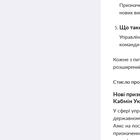
Призначе
нових ви
Що таке
Управлін
команди 
Кожне з пи
розширений
Стисло про
Нові приз
Кабмін Ук
У сфері упр
державному
Аякс на пос
призначення