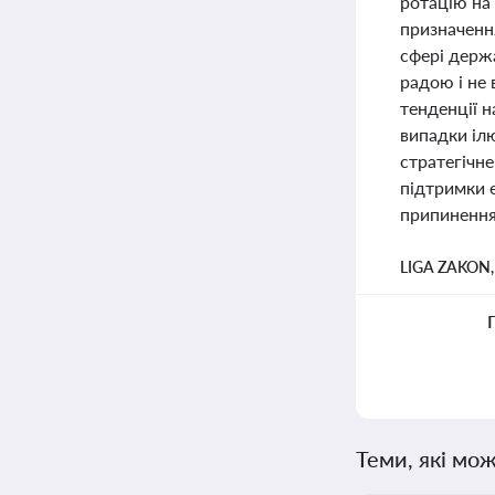
ротацію на 
призначенн
сфері держ
радою і не 
тенденції 
випадки ілю
стратегічн
підтримки е
припинення 
LIGA ZAKON
Теми, які мож