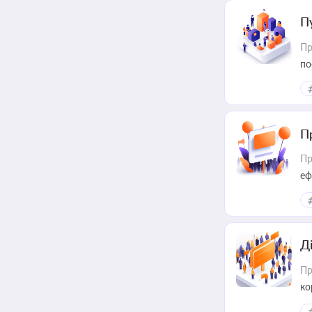
П
Пр
по
П
Пр
еф
Д
Пр
ко
та