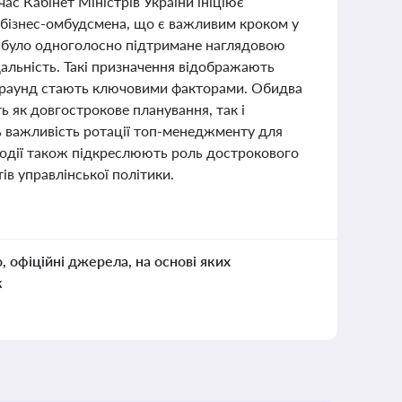
час Кабінет Міністрів України ініціює
 бізнес-омбудсмена, що є важливим кроком у
я було одноголосно підтримане наглядовою
дальність. Такі призначення відображають
екграунд стають ключовими факторами. Обидва
ь як довгострокове планування, так і
ть важливість ротації топ-менеджменту для
і події також підкреслюють роль дострокового
ів управлінської політики.
о, офіційні джерела, на основі яких
к