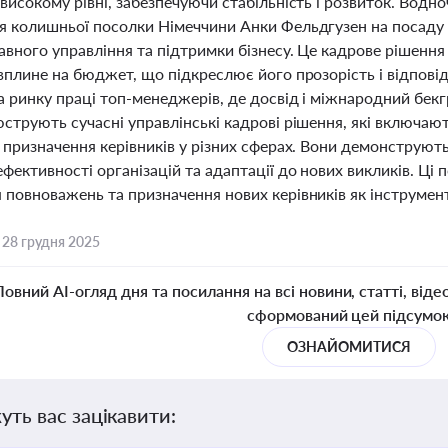
високому рівні, забезпечуючи стабільність і розвиток. Водно
я колишньої посолки Німеччини Анки Фельдгузен на посаду
авного управління та підтримки бізнесу. Це кадрове рішенн
вплине на бюджет, що підкреслює його прозорість і відпові
на ринку праці топ-менеджерів, де досвід і міжнародний б
струють сучасні управлінські кадрові рішення, які включают
е призначення керівників у різних сферах. Вони демонструю
фективності організацій та адаптації до нових викликів. Ц
повноважень та призначення нових керівників як інструмент
,
28 грудня 2025
Повний AI-огляд дня та посилання на всі новини, статті, віде
сформований цей підсумо
ОЗНАЙОМИТИСЯ
уть вас зацікавити: