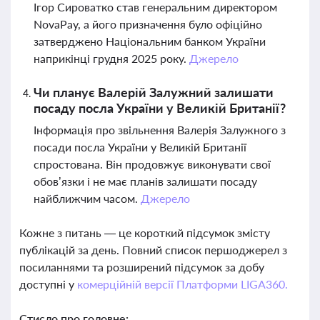
Ігор Сироватко став генеральним директором
NovaPay, а його призначення було офіційно
затверджено Національним банком України
наприкінці грудня 2025 року.
Джерело
Чи планує Валерій Залужний залишати
посаду посла України у Великій Британії?
Інформація про звільнення Валерія Залужного з
посади посла України у Великій Британії
спростована. Він продовжує виконувати свої
обов’язки і не має планів залишати посаду
найближчим часом.
Джерело
Кожне з питань — це короткий підсумок змісту
публікацій за день. Повний список першоджерел з
посиланнями та розширений підсумок за добу
доступні у
комерційній версії Платформи LIGA360.
Стисло про головне: