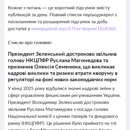
Кожне з питань — це короткий підсумок змісту
публікацій за день. Повний список першоджерел з
посиланнями та розширений підсумок за добу
доступні у
комерційній версії Платформи LIGA360.
Стисло про головне:
Президент Зеленський достроково звільнив
голову НКЦПФР Руслана Магомедова та
призначив Олексія Семенюка, що викликає
кадрові виклики та ризики втрати кворуму в
регуляторі на фоні нових законодавчих норм
У кінці 2025 року відбулися значні кадрові зміни у
сфері управління фінансовим регулюванням України.
Президент Володимир Зеленський достроково
звільнив Руслана Магомедова з посади голови
Національної комісії з цінних паперів та фондового
ринку (НКЦПФР). Це рішення було прийнято на тлі
критики з боку Міжнародного валютного фонду,