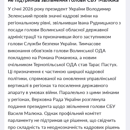
У січні 2026 року президент України Володимир
Зеленський провів значні кадрові зміни на
регіональному рівні, звільнивши Івана Рудницького з
посади голови Волинської обласної державної
адміністрації та призначивши його заступником
голови Служби безпеки України. Тимчасове
виконання обов'язків голови Волинської ОДА
покладено на Романа Романюка, а новим
очільником Тернопільської ОДА став Тарас Пастух.
Ці призначення є частиною ширшої кадрової
політики, спрямованої на оновлення управлінської
вертикалі в регіонах та посилення державного
апарату в умовах війни. Паралельно з цими змінами
у регіонах, Верховна Рада України розглянула
подання президента щодо звільнення голови СБУ
Василя Малюка. Однак профільний комітет
парламенту не підтримав це рішення, що свідчить
про складність та неоднозначність кадрових рішень