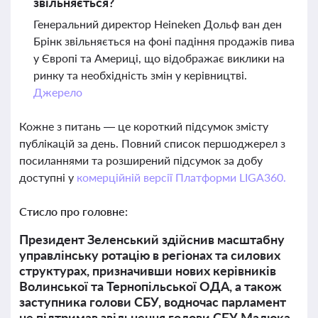
звільняється?
Генеральний директор Heineken Дольф ван ден
Брінк звільняється на фоні падіння продажів пива
у Європі та Америці, що відображає виклики на
ринку та необхідність змін у керівництві.
Джерело
Кожне з питань — це короткий підсумок змісту
публікацій за день. Повний список першоджерел з
посиланнями та розширений підсумок за добу
доступні у
комерційній версії Платформи LIGA360.
Стисло про головне:
Президент Зеленський здійснив масштабну
управлінську ротацію в регіонах та силових
структурах, призначивши нових керівників
Волинської та Тернопільської ОДА, а також
заступника голови СБУ, водночас парламент
не підтримав звільнення голови СБУ Малюка