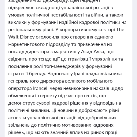
підкреслює складнощі управлінської ротації в
умовах політичної нестабільності та війни, а також
виклики у формуванні надійної кадрової політики на
регіональному рівні. У корпоративному секторі The
Walt Disney оголосила про створення єдиного
маркетингового підрозділу та призначення на
посаду директора з маркетингу Асад Аяза, що
свідчить про тенденції централізації управління та
посилення ролі топ-менеджерів у формуванні
стратегії бренду. Водночас у Ірані влада звільнила
генерального директора великого мобільного
оператора Irancell через невиконання наказів щодо
обмеження інтернету під час протестів, що
демонструє суворі кадрові рішення у відповідь на
політичні виклики. Ці новини відображають різні
аспекти управлінської ротації: від добровільних
звільнень до політично мотивованих кадрових
рішень, що мають значний вплив на ринок праці