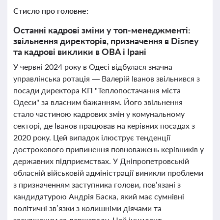
Стисло про головне:
Останні кадрові зміни у топ-менеджменті:
звільнення директорів, призначення в Disney
та кадрові виклики в ОВА і Ірані
У червні 2024 року в Одесі відбулася значна
управлінська ротація — Валерій Іванов звільнився з
посади директора КП "Теплопостачання міста
Одеси" за власним бажанням. Його звільнення
стало частиною кадрових змін у комунальному
секторі, де Іванов працював на керівних посадах з
2020 року. Цей випадок ілюструє тенденції
дострокового припинення повноважень керівників у
державних підприємствах. У Дніпропетровській
обласній військовій адміністрації виникли проблеми
з призначенням заступника голови, пов’язані з
кандидатурою Андрія Баска, який має сумнівні
політичні зв’язки з колишніми діячами та
засудженим за держзраду. Цей інцидент