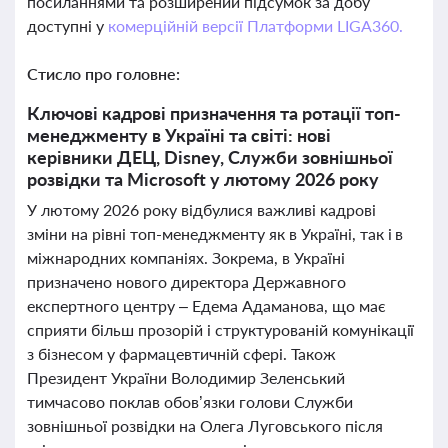
посиланнями та розширений підсумок за добу
доступні у
комерційній версії Платформи LIGA360.
Стисло про головне:
Ключові кадрові призначення та ротації топ-
менеджменту в Україні та світі: нові
керівники ДЕЦ, Disney, Служби зовнішньої
розвідки та Microsoft у лютому 2026 року
У лютому 2026 року відбулися важливі кадрові
зміни на рівні топ-менеджменту як в Україні, так і в
міжнародних компаніях. Зокрема, в Україні
призначено нового директора Державного
експертного центру – Едема Адаманова, що має
сприяти більш прозорій і структурованій комунікації
з бізнесом у фармацевтичній сфері. Також
Президент України Володимир Зеленський
тимчасово поклав обов’язки голови Служби
зовнішньої розвідки на Олега Луговського після