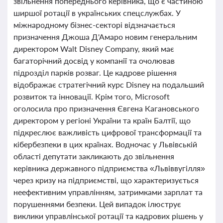
звільнення попереднього керівника, що є частиною
ширшої ротації в українських спецслужбах. У
міжнародному бізнес-секторі відзначається
призначення Джоша Д'Амаро новим генеральним
директором Walt Disney Company, який має
багаторічний досвід у компанії та очолював
підрозділ парків розваг. Це кадрове рішення
відображає стратегічний курс Disney на подальший
розвиток та інновації. Крім того, Microsoft
оголосила про призначення Євгена Кагановського
директором у регіоні України та країн Балтії, що
підкреслює важливість цифрової трансформації та
кібербезпеки в цих країнах. Водночас у Львівській
області депутати закликають до звільнення
керівника державного підприємства «Львіввугілля»
через кризу на підприємстві, що характеризується
неефективним управлінням, затримками зарплат та
порушеннями безпеки. Цей випадок ілюструє
виклики управлінської ротації та кадрових рішень у