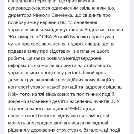
спеціальної перевірки. Це призначення
супроводжувалося одночасним звільненням в.о.
директора Миколи Сенченка, що свідчить про
планову зміну керівництва та оновлення
управлінської команди в установі. Водночас, голова
Житомирської ОВА Віталій Бунечко спростував
чутки про своє звільнення, підкресливши, що не
подавав заяву про відставку і не планує цього
робити. Ця заява розвіяла непідтверджені
інформації, які могли вплинути на стабільність
управлінських процесів у регіоні. Такий крок
демонструє важливість офіційних комунікацій у
контексті управлінської ротації та кадрових рішень.
Крім того, на тлі військових та політичних подій,
зокрема звільнення дев'яти населених пунктів ЗСУ
та анонсованого засідання РНБО щодо
енергетичної безпеки, відбуваються зміни, які
можуть опосередковано впливати на кадрові
рішення у державних структурах. Загалом, ці події