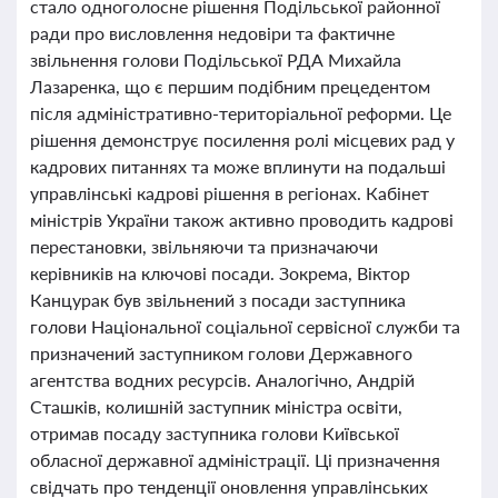
стало одноголосне рішення Подільської районної
ради про висловлення недовіри та фактичне
звільнення голови Подільської РДА Михайла
Лазаренка, що є першим подібним прецедентом
після адміністративно-територіальної реформи. Це
рішення демонструє посилення ролі місцевих рад у
кадрових питаннях та може вплинути на подальші
управлінські кадрові рішення в регіонах. Кабінет
міністрів України також активно проводить кадрові
перестановки, звільняючи та призначаючи
керівників на ключові посади. Зокрема, Віктор
Канцурак був звільнений з посади заступника
голови Національної соціальної сервісної служби та
призначений заступником голови Державного
агентства водних ресурсів. Аналогічно, Андрій
Сташків, колишній заступник міністра освіти,
отримав посаду заступника голови Київської
обласної державної адміністрації. Ці призначення
свідчать про тенденції оновлення управлінських