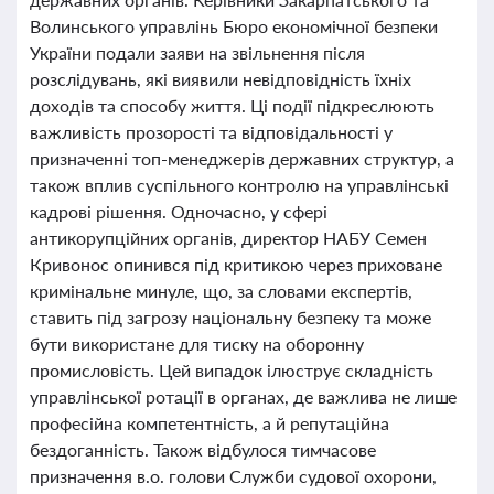
Волинського управлінь Бюро економічної безпеки
України подали заяви на звільнення після
розслідувань, які виявили невідповідність їхніх
доходів та способу життя. Ці події підкреслюють
важливість прозорості та відповідальності у
призначенні топ-менеджерів державних структур, а
також вплив суспільного контролю на управлінські
кадрові рішення. Одночасно, у сфері
антикорупційних органів, директор НАБУ Семен
Кривонос опинився під критикою через приховане
кримінальне минуле, що, за словами експертів,
ставить під загрозу національну безпеку та може
бути використане для тиску на оборонну
промисловість. Цей випадок ілюструє складність
управлінської ротації в органах, де важлива не лише
професійна компетентність, а й репутаційна
бездоганність. Також відбулося тимчасове
призначення в.о. голови Служби судової охорони,