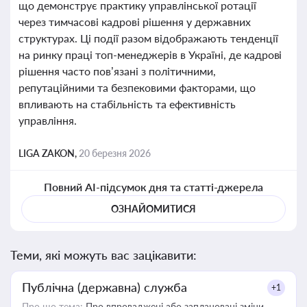
що демонструє практику управлінської ротації
через тимчасові кадрові рішення у державних
структурах. Ці події разом відображають тенденції
на ринку праці топ-менеджерів в Україні, де кадрові
рішення часто пов’язані з політичними,
репутаційними та безпековими факторами, що
впливають на стабільність та ефективність
управління.
LIGA ZAKON,
20 березня 2026
Повний AI-підсумок дня та статті-джерела
ОЗНАЙОМИТИСЯ
Теми, які можуть вас зацікавити:
Публічна (державна) служба
+1
Про що тема:
Про впроваджені або заплановані зміни,