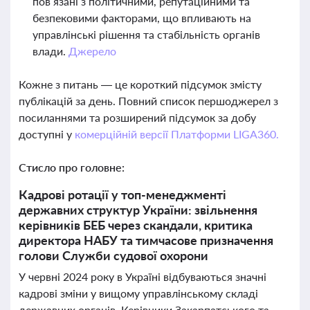
пов’язані з політичними, репутаційними та
безпековими факторами, що впливають на
управлінські рішення та стабільність органів
влади.
Джерело
Кожне з питань — це короткий підсумок змісту
публікацій за день. Повний список першоджерел з
посиланнями та розширений підсумок за добу
доступні у
комерційній версії Платформи LIGA360.
Стисло про головне:
Кадрові ротації у топ-менеджменті
державних структур України: звільнення
керівників БЕБ через скандали, критика
директора НАБУ та тимчасове призначення
голови Служби судової охорони
У червні 2024 року в Україні відбуваються значні
кадрові зміни у вищому управлінському складі
державних органів. Керівники Закарпатського та