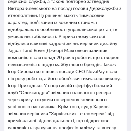
сервісної служби, а також повторно затвердив
Віктора Єленського на посаді голови Держслужби з
етнополітики. Ці рішення мають тимчасовий
характер, пов’язаний із воєнним станом, і
відображають особливості управлінської ротації в
умовах нестабільності. У приватному секторі
відбулися важливі кадрові зміни: керівник дизайну
Jaguar Land Rover Джеррі Макговерн залишив
компанію після понад 20 років роботи, що створює
невизначеність щодо майбутнього брендів. Також
Ігор Сироватко пішов з посади CEO NovaPay після
пів року роботи, а його обов’язки тимчасово виконує
Ігор Приходько. У спортивній сфері футбольний
клуб "Олександрія" звільнив головного тренера
через кризу, готуючи повернення колишнього
успішного наставника. Крім того, суд у Харкові
звільнив керівника "Харківських тепломереж" від
кримінальної відповідальності, що підкреслює
важливість врахування професіоналізму та внеску