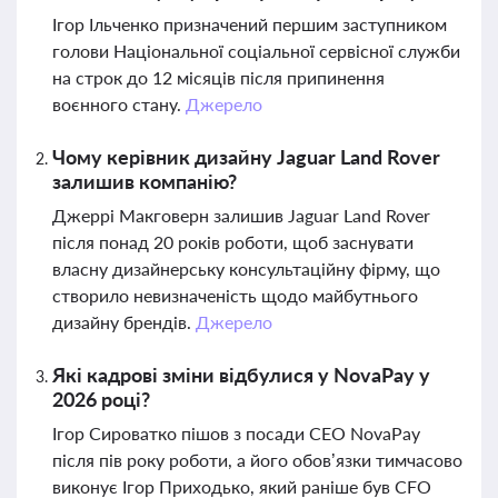
Ігор Ільченко призначений першим заступником
голови Національної соціальної сервісної служби
на строк до 12 місяців після припинення
воєнного стану.
Джерело
Чому керівник дизайну Jaguar Land Rover
залишив компанію?
Джеррі Макговерн залишив Jaguar Land Rover
після понад 20 років роботи, щоб заснувати
власну дизайнерську консультаційну фірму, що
створило невизначеність щодо майбутнього
дизайну брендів.
Джерело
Які кадрові зміни відбулися у NovaPay у
2026 році?
Ігор Сироватко пішов з посади CEO NovaPay
після пів року роботи, а його обов’язки тимчасово
виконує Ігор Приходько, який раніше був CFO