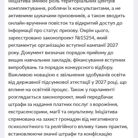
ініціатива змінює роль територіальних центрів
комплектування, роблячи їх консультантами, а не
активними шукачами призовників, а також вводить
онлайн-вручення повісток та відкритий доступ до
інформації про статус призову. Окрім цього,
зареєстровано законопроект №15254, який
регламентує організацію вступної кампанії 2027
року. Документ визначає порядок прийому до
вищих навчальних закладів, фінансування вступних
випробувань та порядок конкурсного відбору.
Важливою новацією є звільнення здобувачів освіти
від державної підсумкової атестації у 2027 році, що
вплине на освітній процес. Також у парламенті
розглядається законопроект, який передбачає
штрафи за надання платних послуг з ворожіння,
екстрасенсорики, магії та окультизму. Ініціатива
спрямована на захист громадян від негативного
психологічного та релігійного впливу таких практик,
встановлюючи значні штрафи та конфіскацію