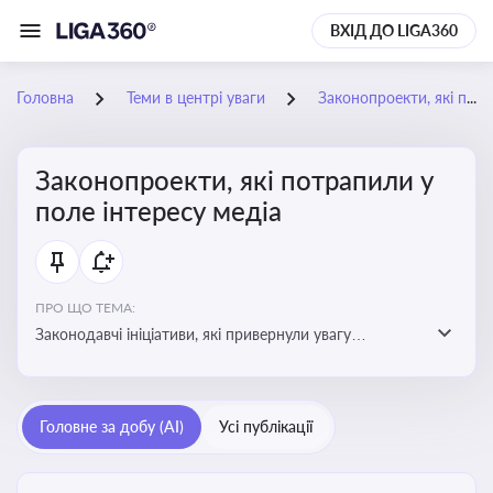
ВХІД ДО LIGA360
Головна
Теми в центрі уваги
Законопроекти, які потрапили у поле інтересу медіа
Законопроекти, які потрапили у
поле інтересу медіа
ПРО ЩО ТЕМА:
Законодавчі ініціативи, які привернули увагу
журналістів та громадськості або стали
скандальними. Про які ризики або очікування після
прийняття цих проектів пишуть в медіа. Які проекти
Головне за добу (AI)
Усі публікації
викликають найбільше критики