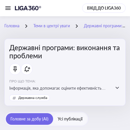
ВХІД ДО LIGA360
Головна
Теми в центрі уваги
Державні програми: виконання та проблеми
Державні програми: виконання та
проблеми
ПРО ЩО ТЕМА:
Інформація, яка допомагає оцінити ефективність
використання бюджетних коштів, виявити проблеми
Державна служба
реалізації та знайти шляхи їх удосконалення
Головне за добу (AI)
Усі публікації