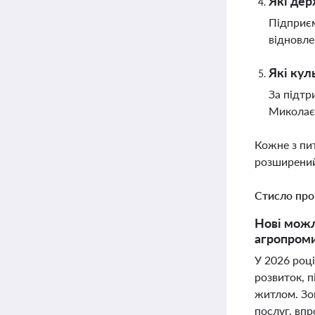
Які дер
Підприєм
відновле
Які кул
За підтр
Миколаєв
Кожне з пи
розширений
Стисло про
Нові можл
агропроми
У 2026 році
розвиток, п
житлом. Зо
послуг, вп