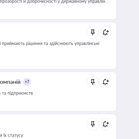
розорості й доброчесності у державному управлінні
кі приймають рішення та здійснюють управлінські
компаній
+7
в та підприємств
 їх статусу