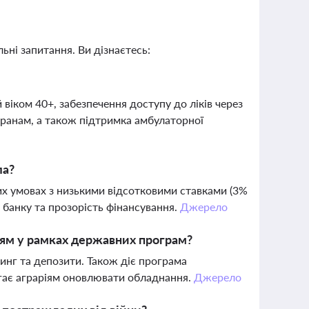
ьні запитання. Ви дізнаєтесь:
віком 40+, забезпечення доступу до ліків через
еранам, а також підтримка амбулаторної
ла?
х умовах з низькими відсотковими ставками (3%
м банку та прозорість фінансування.
Джерело
ріям у рамках державних програм?
оринг та депозити. Також діє програма
агає аграріям оновлювати обладнання.
Джерело