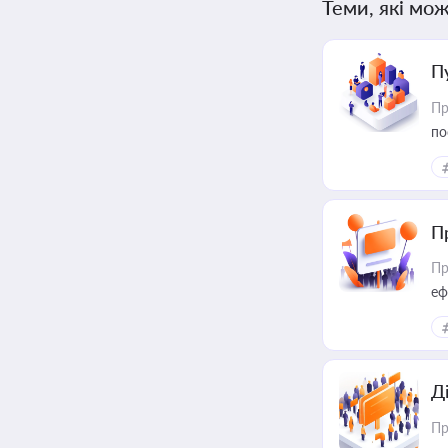
Теми, які мож
П
Пр
по
П
Пр
еф
Д
Пр