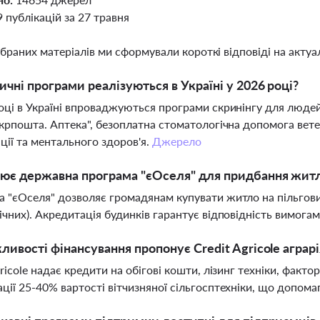
9 публікацій за 27 травня
ібраних матеріалів ми сформували короткі відповіді на актуал
ичні програми реалізуються в Україні у 2026 році?
оці в Україні впроваджуються програми скринінгу для людей 
Укрпошта. Аптека", безоплатна стоматологічна допомога вет
ації та ментального здоров'я.
Джерело
ює державна програма "єОселя" для придбання жит
 "єОселя" дозволяє громадянам купувати житло на пільгови
ічних). Акредитація будинків гарантує відповідність вимога
ливості фінансування пропонує Credit Agricole агра
gricole надає кредити на обігові кошти, лізинг техніки, факт
ції 25-40% вартості вітчизняної сільгосптехніки, що допом