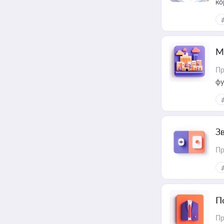
ко
та
М
Пр
фу
З
Пр
П
Пр