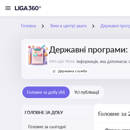
Головна
Теми в центрі уваги
Державні прог
Державні програми:
Інформація, яка допомагає 
ПРО ЩО ТЕМА:
удосконалення
Державна служба
Головне за добу (AI)
Усі публікації
ГОЛОВНЕ ЗА ДОБУ
Головне за 
Головне за сьогодні
Опрацьова