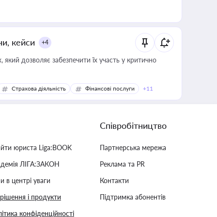
ни, кейси
+4
 який дозволяє забезпечити їх участь у критично
Страхова діяльність
Фінансові послуги
+11
Співробітництво
айти юриста Liga:BOOK
Партнерська мережа
адемія ЛІГА:ЗАКОН
Реклама та PR
и в центрі уваги
Контакти
 рішення і продукти
Підтримка абонентів
ітика конфіденційності