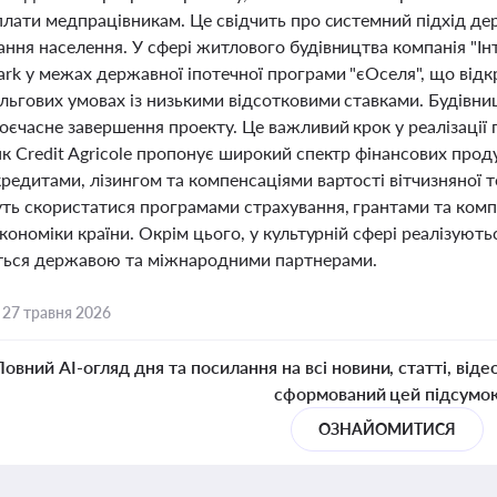
 плати медпрацівникам. Це свідчить про системний підхід д
ання населення. У сфері житлового будівництва компанія "
ark у межах державної іпотечної програми "єОселя", що від
ільгових умовах із низькими відсотковими ставками. Будівни
воєчасне завершення проекту. Це важливий крок у реалізаці
нк Credit Agricole пропонує широкий спектр фінансових прод
редитами, лізингом та компенсаціями вартості вітчизняної т
уть скористатися програмами страхування, грантами та ком
економіки країни. Окрім цього, у культурній сфері реалізують
ься державою та міжнародними партнерами.
,
27 травня 2026
Повний AI-огляд дня та посилання на всі новини, статті, віде
сформований цей підсумо
ОЗНАЙОМИТИСЯ