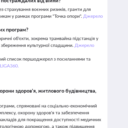
 постраждалих від війни?
 страхування воєнних ризиків, гранти для
никам у рамках програми "Точка опори".
Джерело
их програм?
ичні об'єкти, зокрема трамвайна підстанція у
я збереження культурної спадщини.
Джерело
вний список першоджерел з посиланнями та
 LIGA360.
орони здоров'я, житлового будівництва,
рограми, спрямовані на соціально-економічний
мплексу, охорону здоров'я та забезпечення
 закладів для покращення доступності медичних
матологічною допомогою, а також підвищення