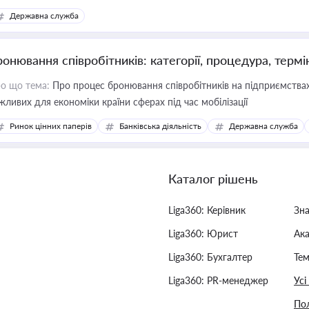
Державна служба
ронювання співробітників: категорії, процедура, термі
о що тема:
Про процес бронювання співробітників на підприємствах,
жливих для економіки країни сферах під час мобілізації
Ринок цінних паперів
Банківська діяльність
Державна служба
Каталог рішень
Liga360: Керівник
Зн
Liga360: Юрист
Ак
Liga360: Бухгалтер
Тем
Liga360: PR-менеджер
Усі
Пол