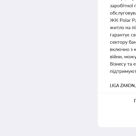
заробітної
обслуговув
ЖК Polar P
житло на п
гарантує с
сектору ба
включно з к
війни, мож
бізнесу та 
підтримуют
LIGA ZAKON