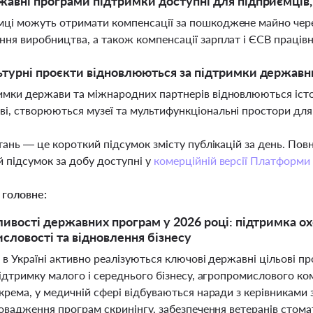
жавні програми підтримки доступні для підприємців,
ці можуть отримати компенсації за пошкоджене майно через
ння виробництва, а також компенсації зарплат і ЄСВ праців
ьтурні проєкти відновлюються за підтримки державн
имки держави та міжнародних партнерів відновлюються істор
і, створюються музеї та мультифункціональні простори дл
тань — це короткий підсумок змісту публікацій за день. По
 підсумок за добу доступні у
комерційній версії Платформи
 головне:
ивості державних програм у 2026 році: підтримка ох
словості та відновлення бізнесу
 в Україні активно реалізуються ключові державні цільові п
ідтримку малого і середнього бізнесу, агропромислового ко
крема, у медичній сфері відбуваються наради з керівниками
ровадження програм скринінгу, забезпечення ветеранів сто