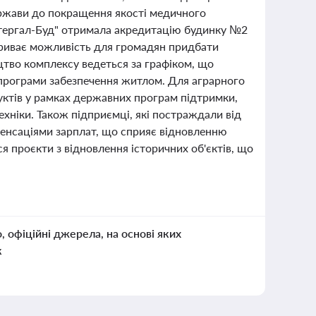
ержави до покращення якості медичного
Інтергал-Буд" отримала акредитацію будинку №2
криває можливість для громадян придбати
цтво комплексу ведеться за графіком, що
ї програми забезпечення житлом. Для аграрного
уктів у рамках державних програм підтримки,
ехніки. Також підприємці, які постраждали від
пенсаціями зарплат, що сприяє відновленню
ся проєкти з відновлення історичних об'єктів, що
о, офіційні джерела, на основі яких
к