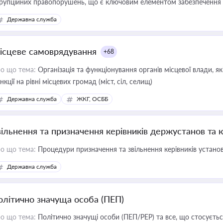
рупційних правопорушень, що є ключовим елементом забезпечення п
 бізнесі
Державна служба
ісцеве самоврядування
+68
о що тема:
Організація та функціонування органів місцевої влади, я
нкції на рівні місцевих громад (міст, сіл, селищ)
Державна служба
ЖКГ, ОСББ
вільнення та призначення керівників держустанов та 
о що тема:
Процедури призначення та звільнення керівників устано
Державна служба
олітично значуща особа (ПЕП)
о що тема:
Політично значущі особи (ПЕП/PEP) та все, що стосується