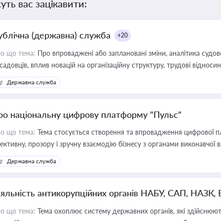
уть вас зацікавити:
ублічна (державна) служба
+20
о що тема:
Про впроваджені або заплановані зміни, аналітика судо
садовців, вплив новацій на організаційну структуру, трудові віднос
Державна служба
ро національну цифрову платформу "Пульс"
о що тема:
Тема стосується створення та впровадження цифрової пл
ективну, прозору і зручну взаємодію бізнесу з органами виконавчої 
Державна служба
іяльність антикорупційних органів НАБУ, САП, НАЗК,
о що тема:
Тема охоплює систему державних органів, які здійснюють